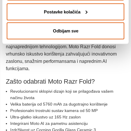
Postavke kolačića
Odbijam sve
Sklopivi pametni telefon koji spaja elegantan dizajn s
najnaprednijom tehnologijom. Moto Razr Fold donosi
vrhunsko iskustvo korištenja zahvaljujući inovativnom
zaslonu, snažnim performansama i naprednim AI
funkcijama.
Zašto odabrati Moto Razr Fold?
Revolucionarni sklopivi dizajn koji se prilagođava vašem
načinu života
Velika baterija od 5760 mAh za dugotrajno korištenje
Profesionalni trostruki sustav kamera od 50 MP
Ultra-glatko iskustvo uz 165 Hz zaslon
Integrirani Moto AI za pametnu asistenciju
Izdržljivost uz Corning Gorilla Glass Ceramic 3