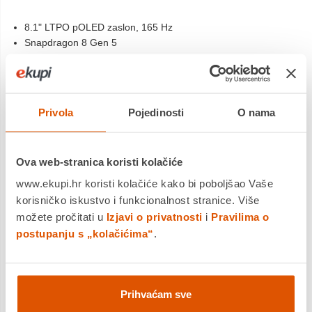
8.1" LTPO pOLED zaslon, 165 Hz
Snapdragon 8 Gen 5
Glavna kamera od 50MP s OIS
Privola
Pojedinosti
O nama
Energetska Oznaka
Ova web-stranica koristi kolačiće
Motorola Moto Razr Fold
www.ekupi.hr koristi kolačiće kako bi poboljšao Vaše
PANTONE
korisničko iskustvo i funkcionalnost stranice. Više
možete pročitati u
Izjavi o privatnosti
i
Pravilima o
postupanju s „kolačićima“
.
Prihvaćam sve