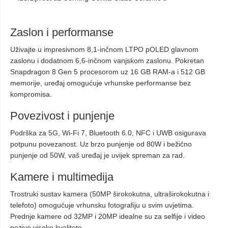
Zaslon i performanse
Uživajte u impresivnom 8,1-inčnom LTPO pOLED glavnom
zaslonu i dodatnom 6,6-inčnom vanjskom zaslonu. Pokretan
Snapdragon 8 Gen 5 procesorom uz 16 GB RAM-a i 512 GB
memorije, uređaj omogućuje vrhunske performanse bez
kompromisa.
Povezivost i punjenje
Podrška za 5G, Wi-Fi 7, Bluetooth 6.0, NFC i UWB osigurava
potpunu povezanost. Uz brzo punjenje od 80W i bežično
punjenje od 50W, vaš uređaj je uvijek spreman za rad.
Kamere i multimedija
Trostruki sustav kamera (50MP širokokutna, ultraširokokutna i
telefoto) omogućuje vrhunsku fotografiju u svim uvjetima.
Prednje kamere od 32MP i 20MP idealne su za selfije i video
pozive visoke kvalitete.