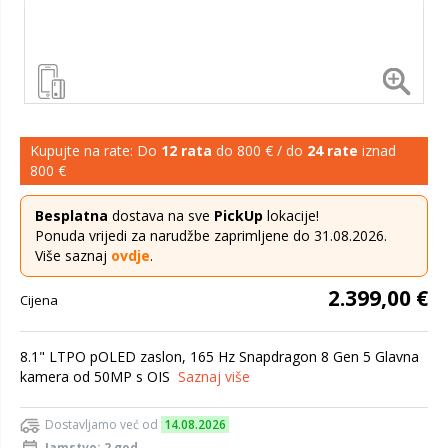
Kupujte na rate: Do
12 rata
do 800 € / do
24 rate
iznad
800 €
Besplatna
dostava na sve
PickUp
lokacije!
Ponuda vrijedi za narudžbe zaprimljene do 31.08.2026.
Više saznaj
ovdje
.
2.399,00 €
Cijena
8.1" LTPO pOLED zaslon, 165 Hz Snapdragon 8 Gen 5 Glavna
kamera od 50MP s OIS
Saznaj više
Dostavljamo već od
14.08.2026
Jamstvo: 2 god