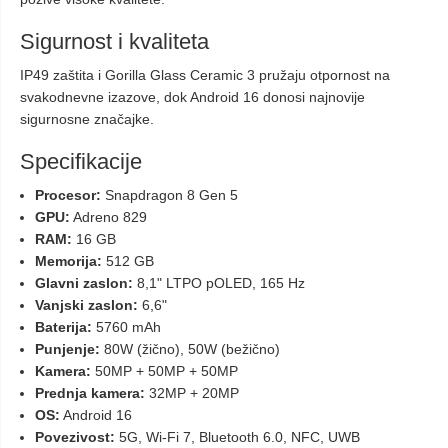
Sigurnost i kvaliteta
IP49 zaštita i Gorilla Glass Ceramic 3 pružaju otpornost na
svakodnevne izazove, dok Android 16 donosi najnovije
sigurnosne značajke.
Specifikacije
Procesor:
Snapdragon 8 Gen 5
GPU:
Adreno 829
RAM:
16 GB
Memorija:
512 GB
Glavni zaslon:
8,1" LTPO pOLED, 165 Hz
Vanjski zaslon:
6,6"
Baterija:
5760 mAh
Punjenje:
80W (žično), 50W (bežično)
Kamera:
50MP + 50MP + 50MP
Prednja kamera:
32MP + 20MP
OS:
Android 16
Povezivost:
5G, Wi-Fi 7, Bluetooth 6.0, NFC, UWB