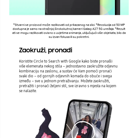
*Stvarni se proizvod može razlikovati od prikazanog na slici. *Rezolucija od 50 MP
dostupna je samo na stražnjoj širokokutnoj kameri Galaxy A27 5G uređaja. *Rezult
ati se mogu razlikovati ovisno o uvjetima snimanja, uključujući više objekata, bilo da
su izvan fokusa ili su pokretni.
Zaokruži, pronađi
Koristite Circle to Search with Google kako biste pronašli
više elemenata nekog stila – jednostavno zaokružite odjevnu
kombinaciju na zaslonu, a sustav će Vam pomoći pronaći
svaki dio – od gornjih odjevnih komada do obuće i svega
između – sve u jednom pretraživanju. Možete zaokružiti,
pretražiti i pronaći željeni stil, sve izravno s mjesta na kojem
se nalazite.