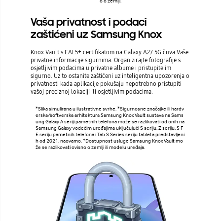
o o zemlji.
Vaša privatnost i podaci
zaštićeni uz Samsung Knox
Knox Vault s EAL5+ certifikatom na Galaxy A27 5G čuva Vaše
privatne informacije sigurnima. Organizirajte fotografije s
osjetljivim podacima u privatne albume i pristupite im
sigurno. Uz to ostanite zaštićeni uz inteligentna upozorenja o
privatnosti kada aplikacije pokušaju nepotrebno pristupiti
vašoj preciznoj lokaciji ili osjetljivim podacima.
*Slika simulirana u ilustrativne svrhe. *Sigurnosne značajke ili hardv
erska/softverska arhitektura Samsung Knox Vault sustava na Sams
ung Galaxy A seriji pametnih telefona može se razlikovati od onih na
Samsung Galaxy vodećim uređajima uključujući S seriju, Z seriju, S F
E seriju pametnih telefona i Tab S Series seriju tableta predstavljeni
h od 2021. naovamo. *Dostupnost usluge Samsung Knox Vault mo
že se razlikovati ovisno o zemlji ili modelu uređaja.