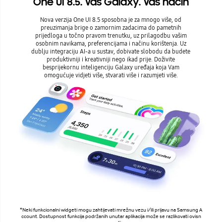
One UI 8.5. Vaš Galaxy. Vaš način
Nova verzija One UI 8.5 sposobna je za mnogo više, od
preuzimanja brige o zamornim zadacima do pametnih
prijedloga u točno pravom trenutku, uz prilagodbu vašim
osobnim navikama, preferencijama i načinu korištenja. Uz
dublju integraciju AI-a u sustav, dobivate slobodu da budete
produktivniji i kreativniji nego ikad prije. Doživite
besprijekornu inteligenciju Galaxy uređaja koja Vam
omogućuje vidjeti više, stvarati više i razumjeti više.
*Neki funkcionalni widgeti mogu zahtijevati mrežnu vezu i/ili prijavu na Samsung A
ccount. Dostupnost funkcija podržanih unutar aplikacija može se razlikovati ovisn