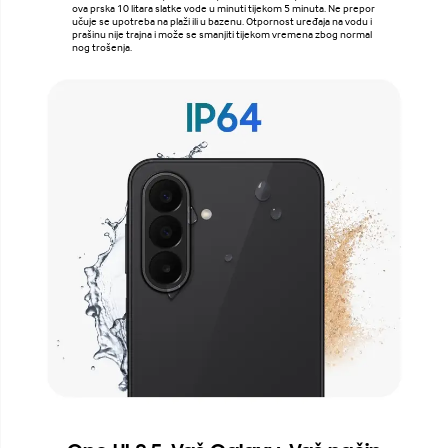
ova prska 10 litara slatke vode u minuti tijekom 5 minuta. Ne prepor
učuje se upotreba na plaži ili u bazenu. Otpornost uređaja na vodu i
prašinu nije trajna i može se smanjiti tijekom vremena zbog normal
nog trošenja.