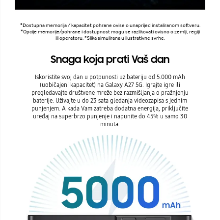
*Dostupna memorija / kapacitet pohrane ovise o unaprijed instaliranom softveru.
*Opcije memorije/pohrane i dostupnost mogu se razlikovati ovisno o zemlji, regiji
ili operatoru. *Slika simulirana u ilustrativne svrhe.
Snaga koja prati Vaš dan
Iskoristite svoj dan u potpunosti uz bateriju od 5.000 mAh
(uobičajeni kapacitet) na Galaxy A27 5G. Igrajte igre ili
pregledavajte društvene mreže bez razmišljanja o pražnjenju
baterije. Uživajte u do 23 sata gledanja videozapisa s jednim
punjenjem. A kada Vam zatreba dodatna energija, priključite
uređaj na superbrzo punjenje i napunite do 45% u samo 30
minuta.