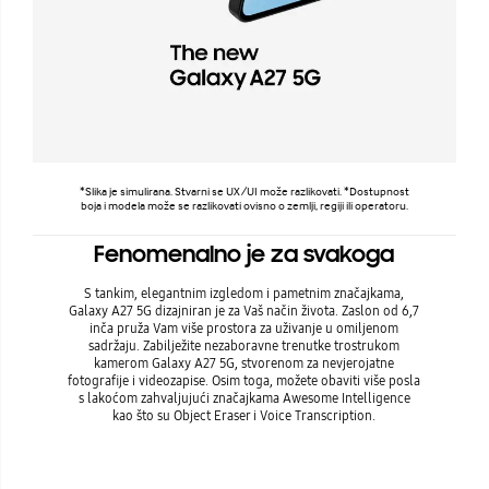
*Slika je simulirana. Stvarni se UX/UI može razlikovati. *Dostupnost
boja i modela može se razlikovati ovisno o zemlji, regiji ili operatoru.
Fenomenalno je za svakoga
S tankim, elegantnim izgledom i pametnim značajkama,
Galaxy A27 5G dizajniran je za Vaš način života. Zaslon od 6,7
inča pruža Vam više prostora za uživanje u omiljenom
sadržaju. Zabilježite nezaboravne trenutke trostrukom
kamerom Galaxy A27 5G, stvorenom za nevjerojatne
fotografije i videozapise. Osim toga, možete obaviti više posla
s lakoćom zahvaljujući značajkama Awesome Intelligence
kao što su Object Eraser i Voice Transcription.