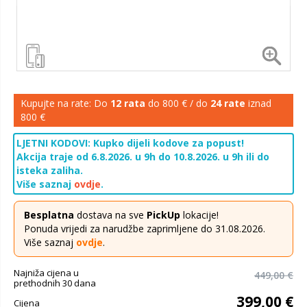
Kupujte na rate: Do
12 rata
do 800 € / do
24 rate
iznad
800 €
LJETNI KODOVI: Kupko dijeli kodove za popust!
Akcija traje od 6.8.2026. u 9h do 10.8.2026. u 9h ili do
isteka zaliha.
Više saznaj
ovdje
.
Besplatna
dostava na sve
PickUp
lokacije!
Ponuda vrijedi za narudžbe zaprimljene do 31.08.2026.
Više saznaj
ovdje
.
Najniža cijena u
449,00 €
prethodnih 30 dana
399,00 €
Cijena