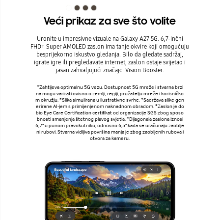
Veći prikaz za sve što volite
Uronite u impresivne vizuale na Galaxy A27 5G. 6,7-inčni
FHD+ Super AMOLED zaslon ima tanje okvire koji omogućuju
besprijekorno iskustvo gledanja. Bilo da gledate sadržaj,
igrate igre ili pregledavate internet, zaslon ostaje svijetao i
jasan zahvaljujući značajci Vision Booster.
*Zahtijeva optimalnu 5G vezu. Dostupnost 5G mreže i stvarna brzi
na mogu varirati ovisno o zemlji, regiji, pružatelju mreže i korisničko
m okružju. *Slika simulirana u ilustrativne svrhe. *Sadržava slike gen
erirane AI-jem s primijenjenom naknadnom obradom. *Zaslon je do
bio Eye Care Certification certifikat od organizacije SGS zbog sposo
bnosti smanjenja štetnog plavog svjetla. *Dijagonala zaslona iznosi
6,7" u punom pravokutniku, odnosno 6,5" kada se uračunaju zaoblje
ni rubovi. Stvarna vidljiva površina manja je zbog zaobljenih rubova i
otvora za kameru.