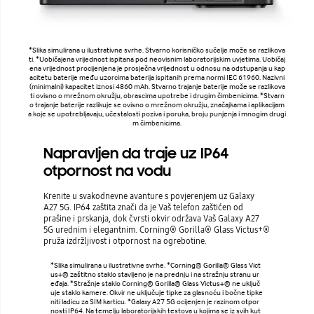
*Slika simulirana u ilustrativne svrhe. Stvarno korisničko sučelje može se razlikova
ti. *Uobičajena vrijednost ispitana pod neovisnim laboratorijskim uvjetima. Uobičaj
ena vrijednost procijenjena je prosječna vrijednost u odnosu na odstupanja u kap
acitetu baterije među uzorcima baterija ispitanih prema normi IEC 61960. Nazivni
(minimalni) kapacitet iznosi 4860 mAh. Stvarno trajanje baterije može se razlikova
ti ovisno o mrežnom okružju, obrascima upotrebe i drugim čimbenicima. *Stvarn
o trajanje baterije razlikuje se ovisno o mrežnom okružju, značajkama i aplikacijam
a koje se upotrebljavaju, učestalosti poziva i poruka, broju punjenja i mnogim drugi
m čimbenicima.
Napravljen da traje uz IP64
otpornost na vodu
Krenite u svakodnevne avanture s povjerenjem uz Galaxy
A27 5G. IP64 zaštita znači da je Vaš telefon zaštićen od
prašine i prskanja, dok čvrsti okvir održava Vaš Galaxy A27
5G urednim i elegantnim. Corning® Gorilla® Glass Victus+®
pruža izdržljivost i otpornost na ogrebotine.
*Slika simulirana u ilustrativne svrhe. *Corning® Gorilla® Glass Vict
us+® zaštitno staklo stavljeno je na prednju i na stražnju stranu ur
eđaja. *Stražnje staklo Corning® Gorilla® Glass Victus+® ne uključ
uje staklo kamere. Okvir ne uključuje tipke za glasnoću i bočne tipke
niti ladicu za SIM karticu. *Galaxy A27 5G ocijenjen je razinom otpor
nosti IP64. Na temelju laboratorijskih testova u kojima se iz svih kut