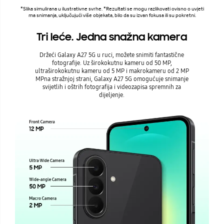
*Slika simulirana u ilustrativne svrhe. *Rezultati se mogu razlikovati ovisno o uvjeti
ma snimanja, uključujući više objekata, bilo da su izvan fokusa ili su pokretni.
Tri leće. Jedna snažna kamera
Držeći Galaxy A27 5G u ruci, možete snimiti fantastične
fotografije. Uz širokokutnu kameru od 50 MP,
ultraširokokutnu kameru od 5 MP i makrokameru od 2 MP
MPna stražnjoj strani, Galaxy A27 5G omogućuje snimanje
svijetlih i oštrih fotografija i videozapisa spremnih za
dijeljenje.