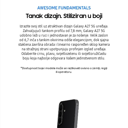
Tanak dizajn. Stiliziran u boji
Izrazite svoj stil uz atraktivan dizajn Galaxy A27 5G uređaja.
Zahvaljujući tankom profilu od 7,8 mm, Galaxy A27 5G
udobno leži u ruci i jednostavan je za nošenje. Velik zaslon
od 6,7 inča s tankim okvirima odiše elegancijom, dok sjajna
staklena završna obrada i linearno raspoređen sklop kamera
na stražnjoj strani upotpunjuju profinjen izgled uređaja.
Odaberite crnu, plavu, svijetlozelenu ili svijetloružičastu
boju koja najbolje odgovara Vašem jedinstvenom stilu.
*Dostupnost boja i modela može se razlikovati ovisno o zemlji, regiji
ili operatoru.