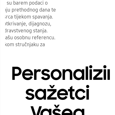
bni su barem podaci o
vanju prethodnog dana te
a srca tijekom spavanja.
a otkrivanje, dijagnozu,
g zdravstvenog stanja.
a vašu osobnu referencu.
inskom stručnjaku za
Personalizi
sažetci
Vašeg