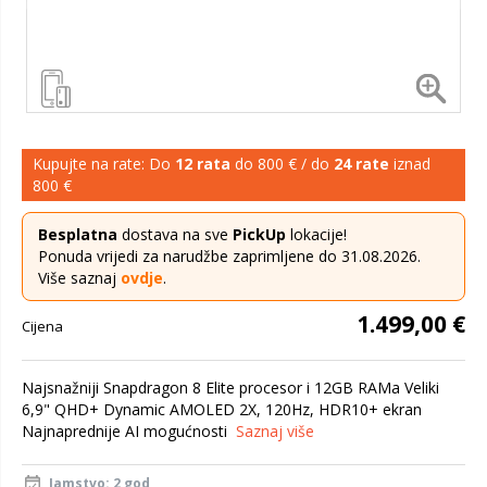
Kupujte na rate: Do
12 rata
do 800 € / do
24 rate
iznad
800 €
Besplatna
dostava na sve
PickUp
lokacije!
Ponuda vrijedi za narudžbe zaprimljene do 31.08.2026.
Više saznaj
ovdje
.
1.499,00 €
Cijena
Najsnažniji Snapdragon 8 Elite procesor i 12GB RAMa Veliki
6,9" QHD+ Dynamic AMOLED 2X, 120Hz, HDR10+ ekran
Najnaprednije AI mogućnosti
Saznaj više
Jamstvo: 2 god