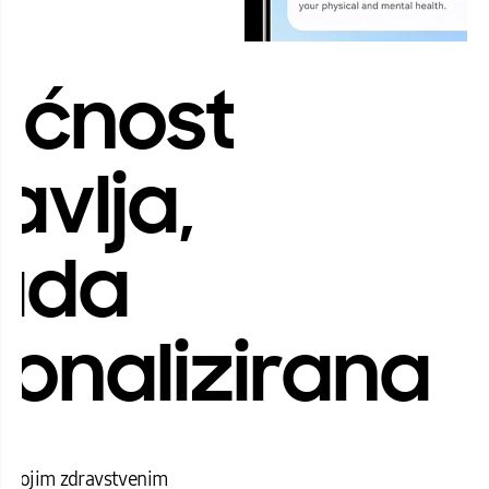
ućnost
avlja,
ada
onalizirana
a svojim zdravstvenim