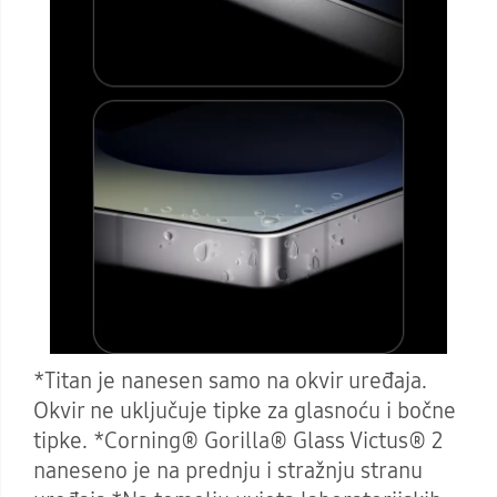
*Titan je nanesen samo na okvir uređaja.
Okvir ne uključuje tipke za glasnoću i bočne
tipke. *Corning® Gorilla® Glass Victus® 2
naneseno je na prednju i stražnju stranu