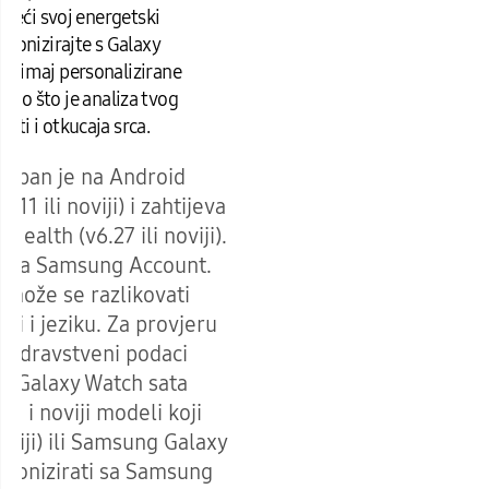
ateći svoj energetski
nkronizirajte s Galaxy
primaj personalizirane
 kao što je analiza tvog
osti i otkucaja srca.
tupan je na Android
11 ili noviji) i zahtijeva
Health (v6.27 ili noviji).
va na Samsung Account.
 može se razlikovati
iji i jeziku. Za provjeru
 zdravstveni podaci
g Galaxy Watch sata
ja i noviji modeli koji
noviji) ili Samsung Galaxy
kronizirati sa Samsung