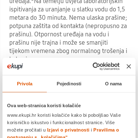
uređaja.*Na temelju uvjeta laboratorijskih
ispitivanja za uranjanje u slatku vodu do 1,5
metara do 30 minuta. Nema ulaska prašine;
potpuna zaštita od kontakta (nepropusno za
prašinu). Otpornost uređaja na vodu i
prašinu nije trajna i može se smanjiti
tijekom vremena zbog normalnog trošenja i
habanja.
Privola
Pojedinosti
O nama
Ova web-stranica koristi kolačiće
www.ekupi.hr koristi kolačiće kako bi poboljšao Vaše
korisničko iskustvo i funkcionalnost stranice. Više
možete pročitati u
Izjavi o privatnosti
i
Pravilima o
postupanju s „kolačićima“
.