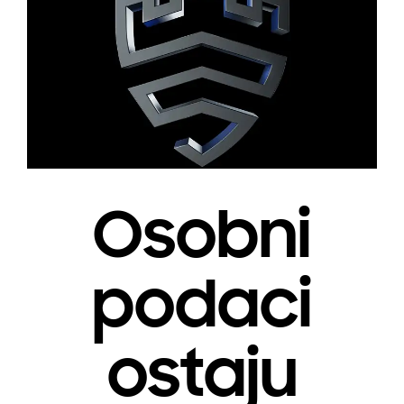
Osobni
podaci
ostaju