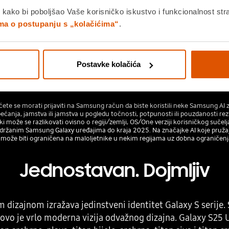
 kako bi poboljšao Vaše korisničko iskustvo i funkcionalnost str
ima o postupanju s „kolačićima“
.
Postavke kolačića
ete se morati prijaviti na Samsung račun da biste koristili neke Samsung AI 
anja, jamstva ili jamstva u pogledu točnosti, potpunosti ili pouzdanosti rezul
 može se razlikovati ovisno o regiji/zemlji, OS/One verziji korisničkog sučel
ržanim Samsung Galaxy uređajima do kraja 2025. Na značajke AI koje pružaju t
 može biti ograničena na maloljetnike u nekim regijama uz dobna ograničenja
Jednostavan. Dojmljiv
m dizajnom izražava jedinstveni identitet Galaxy S serije
vo je vrlo moderna vizija odvažnog dizajna. Galaxy S25 Ult