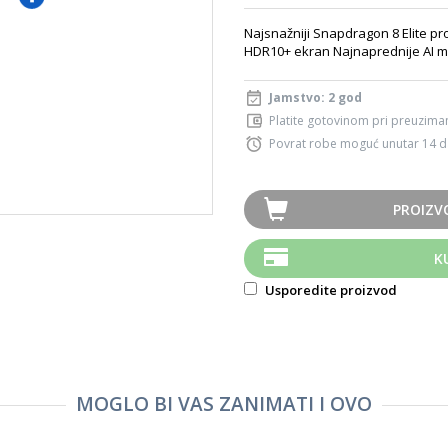
Najsnažniji Snapdragon 8 Elite p
HDR10+ ekran Najnaprednije AI 
Jamstvo: 2 god
Platite gotovinom pri preuziman
Povrat robe moguć unutar 14 
PROIZV
K
Usporedite proizvod
MOGLO BI VAS ZANIMATI I OVO