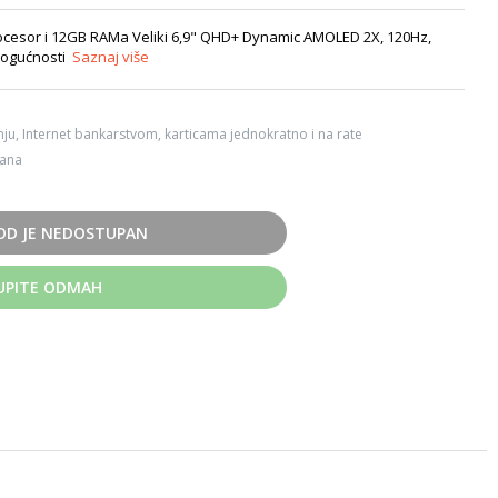
rocesor i 12GB RAMa Veliki 6,9" QHD+ Dynamic AMOLED 2X, 120Hz,
mogućnosti
Saznaj više
ju, Internet bankarstvom, karticama jednokratno i na rate
dana
OD JE NEDOSTUPAN
UPITE ODMAH