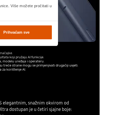
anice. Više možete pročitati u
Prihvaćam sve
značajke.
tata koji pružaju AI funkcije.
ja, modelu uređaja i operateru.
reće strane mogu se primjenjivati ​​drugačiji uvjeti.
 za korištenje AI.
. S elegantnim, snažnim okvirom od
ra dostupan je u četiri sjajne boje: