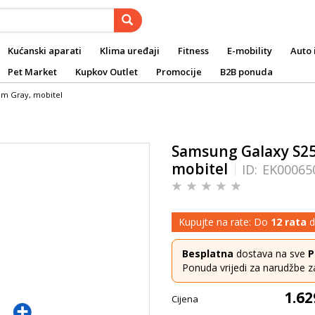
Kućanski aparati
Klima uređaji
Fitness
E-mobility
Auto 
Pet Market
Kupkov Outlet
Promocije
B2B ponuda
um Gray, mobitel
Samsung Galaxy S25
mobitel
ID:
EK00065
Kupujte na rate: Do
12 rata
d
Besplatna
dostava na sve
P
Ponuda vrijedi za narudžbe z
1.62
Cijena