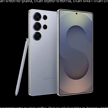
tan srebrno-plava, titan bijelo-srebrna, titan siva i titan cr
je nanesen samo na okvir uređaja. Okvir ne uključuje tipke za glasnoću i bočn