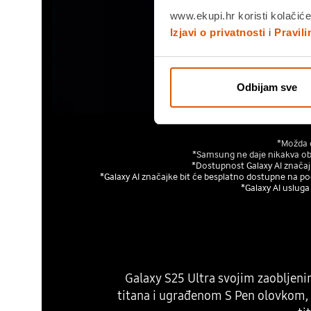
www.ekupi.hr koristi kolačiće
Izjavi o privatnosti
i
Pravil
Odbijam sve
*Možda ć
*Samsung ne daje nikakva obeć
*Dostupnost Galaxy AI značajki
*Galaxy AI značajke bit će besplatno dostupne na pod
*Galaxy AI usluga
Galaxy S25 Ultra svojim zaobljeni
titana i ugrađenom S Pen olovkom, o