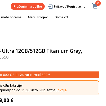
0
Praćenje narudžbe
Prijava / Registracija
i moto oprema
Alati i strojevi
Dom i vrt
 Ultra 12GB/512GB Titanium Gray,
0650
o 800 € / do
24 rate
iznad 800 €
ickUp
lokacije!
aprimljene do 31.08.2026. Više saznaj
ovdje
.
9,00 €