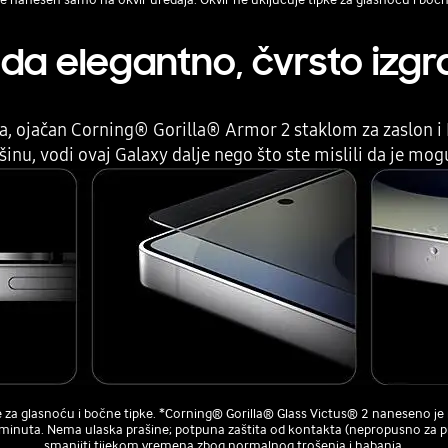
eda elegantno, čvrsto izg
a, ojačan Corning® Gorilla® Armor 2 staklom za zaslon i
šinu, vodi ovaj Galaxy dalje nego što ste mislili da je mog
e za glasnoću i bočne tipke. *Corning® Gorilla® Glass Victus® 2 naneseno je 
0 minuta. Nema ulaska prašine; potpuna zaštita od kontakta (nepropusno za pr
smanjiti tijekom vremena zbog normalnog trošenja i habanja.