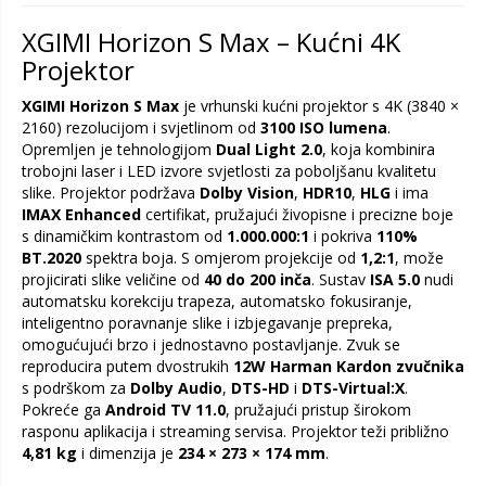
XGIMI Horizon S Max – Kućni 4K
Projektor
XGIMI Horizon S Max
je vrhunski kućni projektor s 4K (3840 ×
2160) rezolucijom i svjetlinom od
3100 ISO lumena
.
Opremljen je tehnologijom
Dual Light 2.0
, koja kombinira
trobojni laser i LED izvore svjetlosti za poboljšanu kvalitetu
slike. Projektor podržava
Dolby Vision
,
HDR10
,
HLG
i ima
IMAX Enhanced
certifikat, pružajući živopisne i precizne boje
s dinamičkim kontrastom od
1.000.000:1
i pokriva
110%
BT.2020
spektra boja. S omjerom projekcije od
1,2:1
, može
projicirati slike veličine od
40 do 200 inča
. Sustav
ISA 5.0
nudi
automatsku korekciju trapeza, automatsko fokusiranje,
inteligentno poravnanje slike i izbjegavanje prepreka,
omogućujući brzo i jednostavno postavljanje. Zvuk se
reproducira putem dvostrukih
12W Harman Kardon zvučnika
s podrškom za
Dolby Audio
,
DTS-HD
i
DTS-Virtual:X
.
Pokreće ga
Android TV 11.0
, pružajući pristup širokom
rasponu aplikacija i streaming servisa. Projektor teži približno
4,81 kg
i dimenzija je
234 × 273 × 174 mm
.