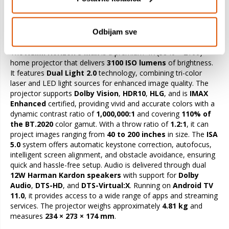
XGIMI Horizon S Max – 4K Home
Projector
Odbijam sve
The
XGIMI Horizon S Max
is a premium 4K (3840 × 2160)
home projector that delivers
3100 ISO lumens
of brightness.
It features
Dual Light 2.0
technology, combining tri-color
laser and LED light sources for enhanced image quality. The
projector supports
Dolby Vision
,
HDR10
,
HLG
, and is
IMAX
Enhanced
certified, providing vivid and accurate colors with a
dynamic contrast ratio of
1,000,000:1
and covering
110% of
the BT.2020
color gamut. With a throw ratio of
1.2:1
, it can
project images ranging from
40 to 200 inches
in size. The
ISA
5.0
system offers automatic keystone correction, autofocus,
intelligent screen alignment, and obstacle avoidance, ensuring
quick and hassle-free setup. Audio is delivered through dual
12W Harman Kardon speakers
with support for
Dolby
Audio
,
DTS-HD
, and
DTS-Virtual:X
. Running on
Android TV
11.0
, it provides access to a wide range of apps and streaming
services. The projector weighs approximately
4.81 kg
and
measures
234 × 273 × 174 mm
.