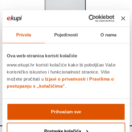
Privola
Pojedinosti
O nama
E-View projekcijsko platno ES200/203x203cm, električno
Ova web-stranica koristi kolačiće
145,86 €
www.ekupi.hr koristi kolačiće kako bi poboljšao Vaše
+
korisničko iskustvo i funkcionalnost stranice. Više
možete pročitati u
Izjavi o privatnosti
i
Pravilima o
postupanju s „kolačićima“
.
Prihvaćam sve
Detalji proizvoda
Postavke kolačića