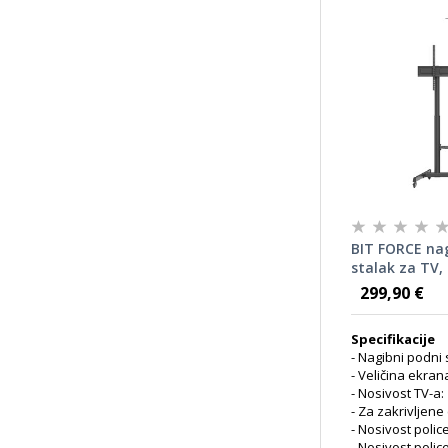
BIT FORCE na
stalak za TV,
T, 60-100"
299,90 €
Specifikacije
- Nagibni podni 
- Veličina ekran
- Nosivost TV-a:
- Za zakrivljen
- Nosivost police
- Nosivost police