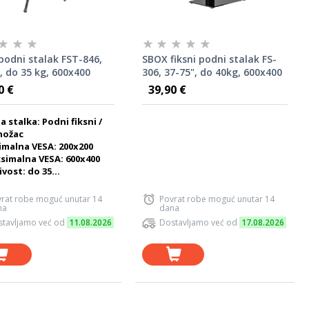
odni stalak FST-846,
SBOX fiksni podni stalak FS-
, do 35 kg, 600x400
306, 37-75", do 40kg, 600x400
0 €
39,90 €
a stalka: Podni fiksni /
nožac
imalna VESA: 200x200
simalna VESA: 600x400
vost: do 35...
rat robe moguć unutar 14
Povrat robe moguć unutar 14
na
dana
tavljamo već od
11.08.2026
Dostavljamo već od
17.08.2026