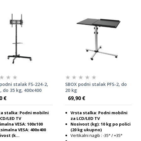
podni stalak FS-224-2,
SBOX podni stalak PFS-2, do
, do 35 kg, 400x400
20 kg
0 €
69,90 €
ta stalka: Podni mobilni
Vrsta stalka: Podni mobilni
LCD/LED TV
za LCD/LED TV
imalna VESA: 100x100
Nosivost (kg): 10 kg po polici
simalna VESA: 400x400
(20 kg ukupno)
vost (k...
Vertikalni nagib : -35° / +35°