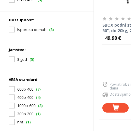
Dostupnost:
SBOX podni st
Isporuka odmah
(3)
50", do 20kg,
49,90 €
Jamstvo:
3 god
(5)
VESA standard:
Povrat robe
dana
600 x 400
(7)
Dostavljamo
400 x 400
(4)
1000 x 600
(3)
200 x 200
(1)
n/a
(1)