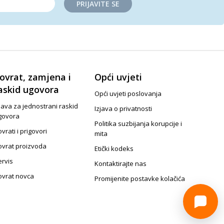
PRIJAVITE SE
ovrat, zamjena i
Opći uvjeti
askid ugovora
Opći uvjeti poslovanja
java za jednostrani raskid
Izjava o privatnosti
govora
Politika suzbijanja korupcije i
vrati i prigovori
mita
ovrat proizvoda
Etički kodeks
ervis
Kontaktirajte nas
ovrat novca
Promijenite postavke kolačića