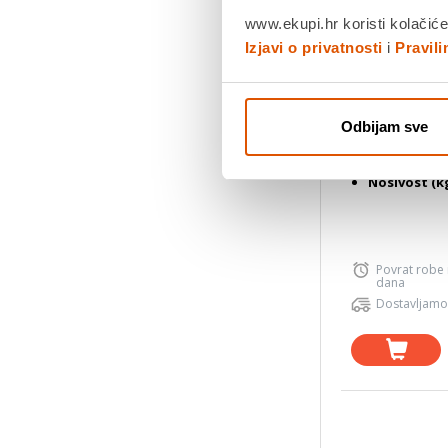
SBOX podni st
www.ekupi.hr koristi kolačiće
45-65", do 32
Izjavi o privatnosti
i
Pravil
99,90 €
Vrsta stalka
Odbijam sve
tronožac
Minimalna V
Maksimalna 
Nosivost (kg)
Povrat robe
dana
Dostavljamo