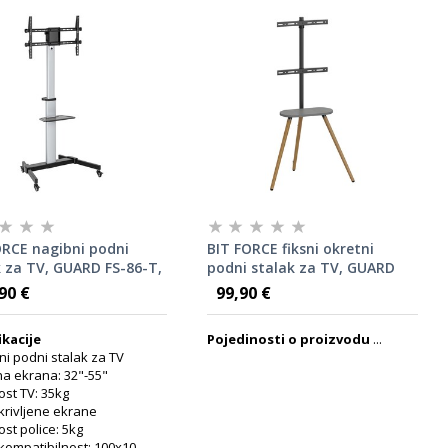
ORCE nagibni podni
BIT FORCE fiksni okretni
k za TV, GUARD FS-86-T,
podni stalak za TV, GUARD
"
FS-65-F, 43-65"
90 €
99,90 €
ikacije
Pojedinosti o proizvodu
...
ni podni stalak za TV
ina ekrana: 32"-55"
ost TV: 35kg
krivljene ekrane
ost police: 5kg
kompatibilnost: 100x10...