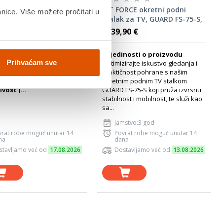
podni stalak FS-3610,
BIT FORCE okretni podni
anice. Više možete pročitati u
", do 100 kg, 1000x600
stalak za TV, GUARD FS-75-S,
37-75"
90 €
139,90 €
ta stalka: Podni mobilni
Pojedinosti o proizvodu
Prihvaćam sve
LCD/LED TV
Optimizirajte iskustvo gledanja i
imalna VESA: 200x200
praktičnost pohrane s našim
simalna VESA: 1000x600
okretnim podnim TV stalkom
vost (...
GUARD FS-75-S koji pruža izvrsnu
stabilnost i mobilnost, te služi kao
sa...
Jamstvo:3 god
vrat robe moguć unutar 14
Povrat robe moguć unutar 14
na
dana
stavljamo već od
17.08.2026
Dostavljamo već od
13.08.2026