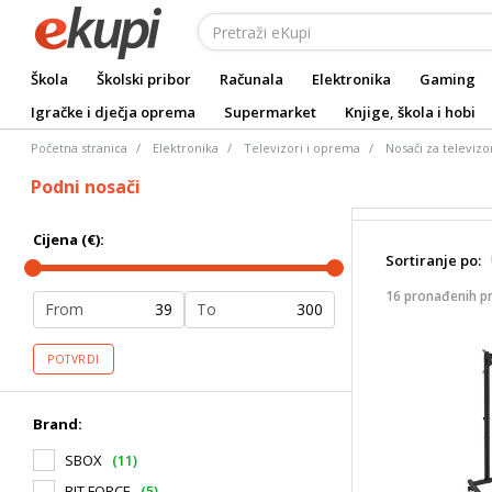
Škola
Školski pribor
Računala
Elektronika
Gaming
Igračke i dječja oprema
Supermarket
Knjige, škola i hobi
Početna stranica
Elektronika
Televizori i oprema
Nosači za televizo
Podni nosači
Cijena (€):
Sortiranje po:
16 pronađenih p
From
To
POTVRDI
Brand:
SBOX
(11)
BIT FORCE
(5)