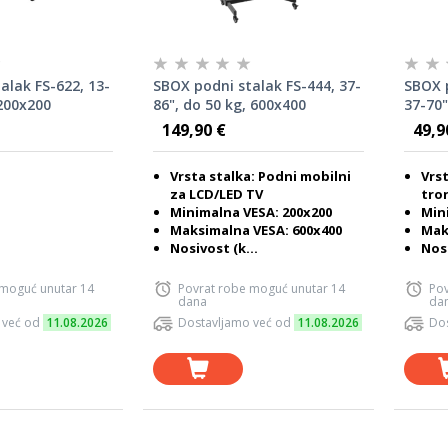
alak FS-622, 13-
SBOX podni stalak FS-444, 37-
SBOX p
 200x200
86", do 50 kg, 600x400
37-70"
149,90 €
49,9
Vrsta stalka: Podni mobilni
Vrst
za LCD/LED TV
tro
Minimalna VESA: 200x200
Min
Maksimalna VESA: 600x400
Mak
Nosivost (k...
Nosi
 moguć unutar 14
Povrat robe moguć unutar 14
Pov
dana
da
 već od
11.08.2026
Dostavljamo već od
11.08.2026
Dos