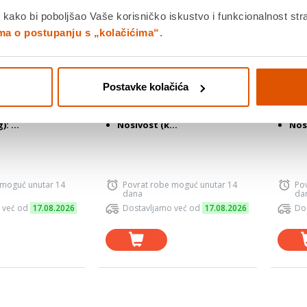
alak FS-1246F,
SBOX podni stalak FS-446-2,
SBOX 
 kako bi poboljšao Vaše korisničko iskustvo i funkcionalnost str
 kg, 600x400
37-70", do 70 kg, 600x400
60-100
ima o postupanju s „kolačićima“
.
249,90 €
249,
: Podni fiksni /
Vrsta stalka: Podni mobilni
Vrs
Postavke kolačića
za LCD/LED TV
za 
ESA: 200x200
Minimalna VESA: 200x200
Min
VESA: 600x400
Maksimalna VESA: 600x400
Mak
: ...
Nosivost (k...
Nosi
 moguć unutar 14
Povrat robe moguć unutar 14
Po
dana
da
 već od
17.08.2026
Dostavljamo već od
17.08.2026
Do