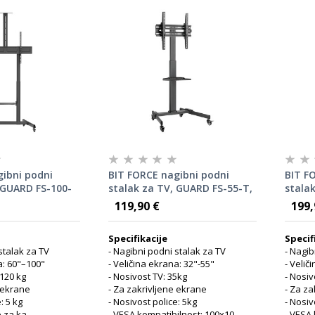
gibni podni
BIT FORCE nagibni podni
BIT F
 GUARD FS-100-
stalak za TV, GUARD FS-55-T,
stala
32-55"
32-55
119,90 €
199,
Specifikacije
Specif
stalak za TV
- Nagibni podni stalak za TV
- Nagib
a: 60"–100"
- Veličina ekrana: 32"-55"
- Velič
 120 kg
- Nosivost TV: 35kg
- Nosiv
e ekrane
- Za zakrivljene ekrane
- Za za
: 5 kg
- Nosivost police: 5kg
- Nosiv
 za ka...
- VESA kompatibilnost: 100x10...
- VESA 