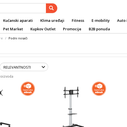
Kućanski aparati
Klima uređaji
Fitness
E-mobility
Auto 
Pet Market
Kupkov Outlet
Promocije
B2B ponuda
re
Podni nosači
roizvoda