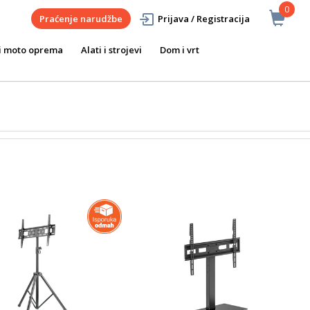
0
Praćenje narudžbe
Prijava / Registracija
i moto oprema
Alati i strojevi
Dom i vrt