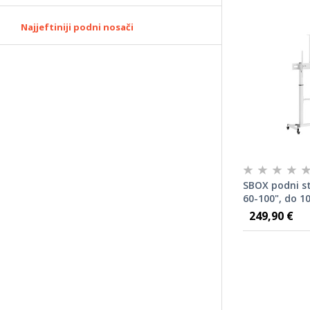
Najjeftiniji podni nosači
SBOX podni st
60-100", do 1
bijeli
249,90 €