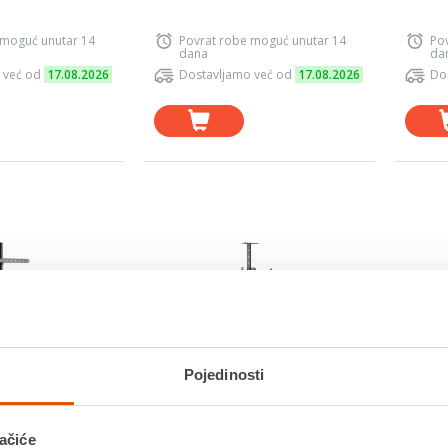
 moguć unutar 14
Povrat robe moguć unutar 14
Po
dana
da
 već od
17.08.2026
Dostavljamo već od
17.08.2026
Do
Pojedinosti
ačiće