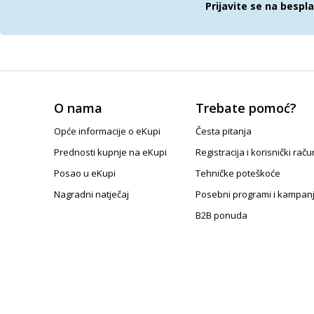
Prijavite se na bespl
O nama
Trebate pomoć?
Opće informacije o eKupi
Česta pitanja
Prednosti kupnje na eKupi
Registracija i korisnički raču
Posao u eKupi
Tehničke poteškoće
Nagradni natječaj
Posebni programi i kampan
B2B ponuda