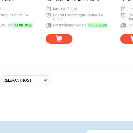
od
Jamstvo:3 god
Ja
 moguć unutar 14
Povrat robe moguć unutar 14
Po
dana
da
 već od
13.08.2026
Dostavljamo već od
13.08.2026
Do