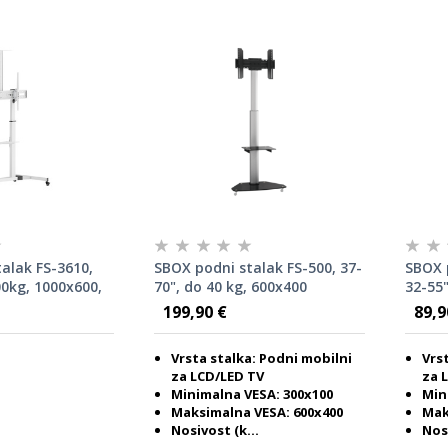
alak FS-3610,
SBOX podni stalak FS-500, 37-
SBOX 
00kg, 1000x600,
70", do 40 kg, 600x400
32-55"
199,90 €
89,9
Vrsta stalka: Podni mobilni
Vrs
za LCD/LED TV
za 
Minimalna VESA: 300x100
Min
Maksimalna VESA: 600x400
Mak
Nosivost (k...
Nosi