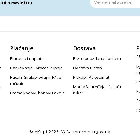
atni newsletter
Plaćanje
Dostava
P
r
Plaćanja i naplata
Brza i pouzdana dostava
Iz
n
Naručivanje i proces kupnje
Dostava u stan
u
Računi (maloprodajni, R1, e-
PickUp i Paketomat
Po
računi)
je
Montaža uređaja - "ključ u
P
Promo kodovi, bonovi i akcije
ruke"
S
P
© eKupi
2026
. Vaša internet trgovina