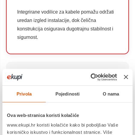
Integrirane vodilice za kabele pomažu održati
uredan izgled instalacije, dok čelična
konstrukcija osigurava dugotrajnu stabilnost i
sigurnost.
Ključne značajke
Za televizore dijagonale 43" – 100"
Privola
Pojedinosti
O nama
Nosivost do 60 kg
Full motion konstrukcija s 3 zgloba
Ova web-stranica koristi kolačiće
Vertikalni nagib +5° / -10°
www.ekupi.hr koristi kolačiće kako bi poboljšao Vaše
Horizontalno zakretanje +60° / -60°
korisničko iskustvo i funkcionalnost stranice. Više
Podesiva udaljenost od zida 65 – 480 mm