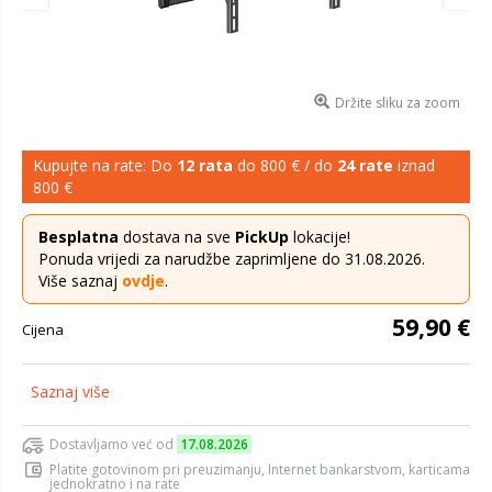
Držite sliku za zoom
Kupujte na rate: Do
12 rata
do 800 € / do
24 rate
iznad
800 €
Besplatna
dostava na sve
PickUp
lokacije!
Ponuda vrijedi za narudžbe zaprimljene do 31.08.2026.
Više saznaj
ovdje
.
59,90 €
Cijena
Saznaj više
Dostavljamo već od
17.08.2026
Platite gotovinom pri preuzimanju, Internet bankarstvom, karticama
jednokratno i na rate