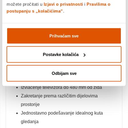
možete pročitati u
Izjavi o privatnosti
i
Pravilima o
VESA kompatibilnost 200x200 – 800x400 mm
postupanju s „kolačićima“
.
Integrirane vodilice za kabele
Čvrsta čelična konstrukcija
Praškasti premaz otporan na habanje
Prihvaćam sve
Postavke kolačića
Prednosti full motion
konstrukcije
Odbijam sve
Izvlačenje televizora do 480 mm od zida
Zakretanje prema različitim dijelovima
prostorije
Jednostavno podešavanje idealnog kuta
gledanja