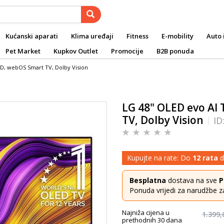
Kućanski aparati
Klima uređaji
Fitness
E-mobility
Auto 
Pet Market
Kupkov Outlet
Promocije
B2B ponuda
D, webOS Smart TV, Dolby Vision
LG 48" OLED evo AI
TV, Dolby Vision
ID
Kupujte na rate: Do
12 rata
d
Besplatna
dostava na sve
P
Ponuda vrijedi za narudžbe z
Najniža cijena u
1.399,
prethodnih 30 dana