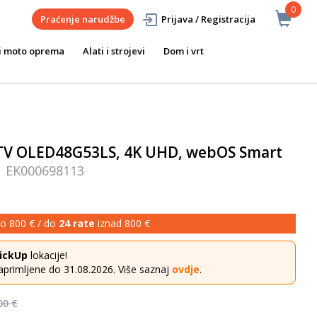
0
Praćenje narudžbe
Prijava / Registracija
i moto oprema
Alati i strojevi
Dom i vrt
 TV OLED48G53LS, 4K UHD, webOS Smart
:
EK000698113
o 800 € / do
24 rate
iznad 800 €
ickUp
lokacije!
aprimljene do 31.08.2026. Više saznaj
ovdje
.
00 €