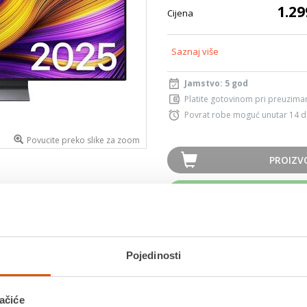
1.29
Cijena
Saznaj više
Jamstvo: 5 god
Platite gotovinom pri preuziman
Povrat robe moguć unutar 14 
Povucite preko slike za zoom
PROIZV
K
Usporedite proizvod
Pojedinosti
MOGLO BI VAS ZANIMATI I OVO
ačiće