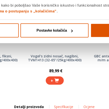
 kako bi poboljšao Vaše korisničko iskustvo i funkcionalnost str
ima o postupanju s „kolačićima“
.
Postavke kolačića
 fiksni,
Vogel's zidni nosač, nagibni,
GBC ante
g/400x400)
TVM1413 (32-65"/25kg/400x400)
m/m ad
89,99 €
+
Detalji proizvoda
Specifikacije
Ocjene