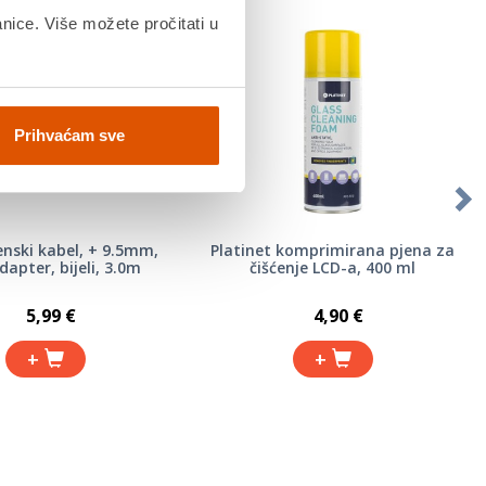
anice. Više možete pročitati u
Prihvaćam sve
nski kabel, + 9.5mm,
Platinet komprimirana pjena za
apter, bijeli, 3.0m
čišćenje LCD-a, 400 ml
5,99 €
4,90 €
+
+