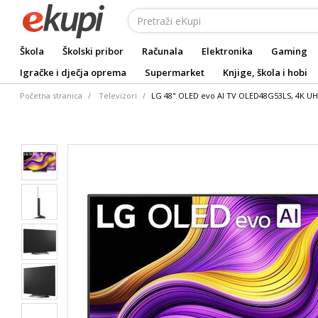
Škola
Školski pribor
Računala
Elektronika
Gaming
Igračke i dječja oprema
Supermarket
Knjige, škola i hobi
Početna stranica
Televizori
LG 48" OLED evo AI TV OLED48G53LS, 4K UH