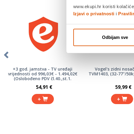
www.ekupi.hr koristi kolačiće
Izjavi o privatnosti
i
Pravil
Odbijam sve
+3 god. jamstva - TV uređaji
Vogel's zidni nosač,
vrijednosti od 996,03€ - 1.494,02€
TVM1403, (32-77"/50k
(Oslobođeno PDV čl.40.,st.1.
Zakona)
54,91 €
59,99 €
+
+