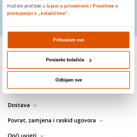
možete pročitati u
Izjavi o privatnosti
i
Pravilima o
postupanju s „kolačićima“
.
PRIJAVITE SE
Prihvaćam sve
O nama
Postavke kolačića
Trebate pomoć?
Odbijam sve
Plaćanje
Dostava
Povrat, zamjena i raskid ugovora
Opći uvjeti