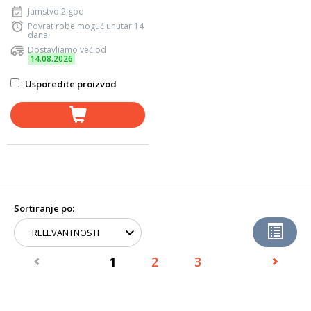
Jamstvo:2 god
Povrat robe moguć unutar 14
dana
Dostavljamo već od
14.08.2026
Usporedite proizvod
Sortiranje po:
1
2
3