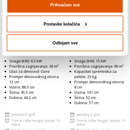
Prihvaćam sve
Postavke kolačića
Alfa peć ELITA 2 ECO
Alfa peć na pelete COMMO
Crvena
15 ECO Kw Crvena
Odbijam sve
409,99 €
2.359,00 €
Snaga (kW): 6.5 kW
Snaga (kW): 15 kW
Površina zagrijavanja: 38 m²
Površina zagrijavanja: 96 m²
Izlaz za dimovod: Gore
Kapacitet spreminika za
Promjer dimovodnog otvora:
pelete: 25 kg
12 cm
Promjer dimovodnog otvora:
Visina: 86.5 cm
8 cm
Širina: 45.5 cm
Visina: 101 cm
Dubina: 44.2 cm
Širina: 52 cm
Dubina: 57 cm
Jamstvo:2 god
Jamstvo:2 god
Povrat robe moguć unutar 14
Povrat robe moguć unutar 14
dana
dana