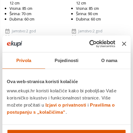
12 cm
12 cm
Visina: 85 cm
Visina: 85 cm
Širina: 70 cm
Širina: 90 cm
Dubina: 60 cm
Dubina: 60 cm
Jamstvo:2 god
Jamstvo:2 god
Povrat robe moguć unutar 14
Povrat robe moguć unutar 14
dana
dana
Dostavljamo već od
Dostavljamo već od
14.08.2026
14.08.2026
Privola
Pojedinosti
O nama
Usporedite proizvod
Usporedite proizvod
Ova web-stranica koristi kolačiće
www.ekupi.hr koristi kolačiće kako bi poboljšao Vaše
korisničko iskustvo i funkcionalnost stranice. Više
možete pročitati u
Izjavi o privatnosti
i
Pravilima o
postupanju s „kolačićima“
.