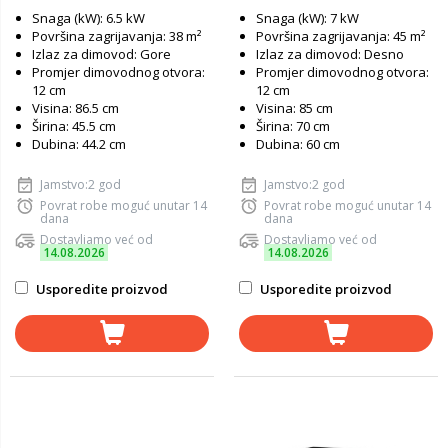
Snaga (kW): 6.5 kW
Snaga (kW): 7 kW
Površina zagrijavanja: 38 m²
Površina zagrijavanja: 45 m²
Izlaz za dimovod: Gore
Izlaz za dimovod: Desno
Promjer dimovodnog otvora:
Promjer dimovodnog otvora:
12 cm
12 cm
Visina: 86.5 cm
Visina: 85 cm
Širina: 45.5 cm
Širina: 70 cm
Dubina: 44.2 cm
Dubina: 60 cm
Jamstvo:2 god
Jamstvo:2 god
Povrat robe moguć unutar 14
Povrat robe moguć unutar 14
dana
dana
Dostavljamo već od
Dostavljamo već od
14.08.2026
14.08.2026
Usporedite proizvod
Usporedite proizvod