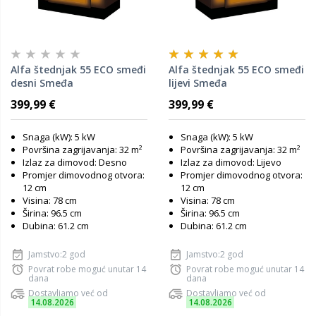
Alfa štednjak 55 ECO smeđi
Alfa štednjak 55 ECO smeđi
desni Smeđa
lijevi Smeđa
399,99 €
399,99 €
Snaga (kW): 5 kW
Snaga (kW): 5 kW
Površina zagrijavanja: 32 m²
Površina zagrijavanja: 32 m²
Izlaz za dimovod: Desno
Izlaz za dimovod: Lijevo
Promjer dimovodnog otvora:
Promjer dimovodnog otvora:
12 cm
12 cm
Visina: 78 cm
Visina: 78 cm
Širina: 96.5 cm
Širina: 96.5 cm
Dubina: 61.2 cm
Dubina: 61.2 cm
Jamstvo:2 god
Jamstvo:2 god
Povrat robe moguć unutar 14
Povrat robe moguć unutar 14
dana
dana
Dostavljamo već od
Dostavljamo već od
14.08.2026
14.08.2026