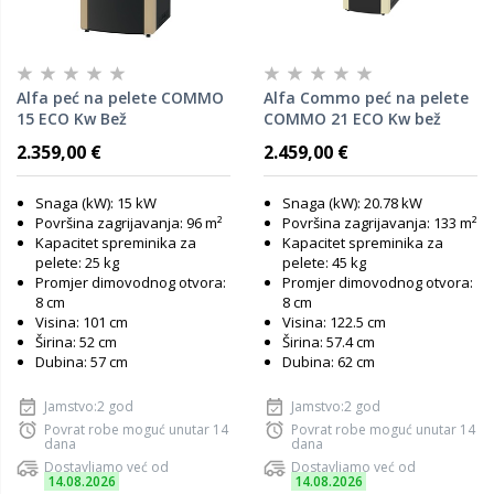
Alfa peć na pelete COMMO
Alfa Commo peć na pelete
15 ECO Kw Bež
COMMO 21 ECO Kw bež
2.359,00 €
2.459,00 €
Snaga (kW): 15 kW
Snaga (kW): 20.78 kW
Površina zagrijavanja: 96 m²
Površina zagrijavanja: 133 m²
Kapacitet spreminika za
Kapacitet spreminika za
pelete: 25 kg
pelete: 45 kg
Promjer dimovodnog otvora:
Promjer dimovodnog otvora:
8 cm
8 cm
Visina: 101 cm
Visina: 122.5 cm
Širina: 52 cm
Širina: 57.4 cm
Dubina: 57 cm
Dubina: 62 cm
Jamstvo:2 god
Jamstvo:2 god
Povrat robe moguć unutar 14
Povrat robe moguć unutar 14
dana
dana
Dostavljamo već od
Dostavljamo već od
14.08.2026
14.08.2026