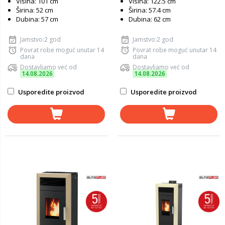
Visina: 101 cm
Visina: 122.5 cm
Širina: 52 cm
Širina: 57.4 cm
Dubina: 57 cm
Dubina: 62 cm
Jamstvo:2 god
Jamstvo:2 god
Povrat robe moguć unutar 14
Povrat robe moguć unutar 14
dana
dana
Dostavljamo već od
Dostavljamo već od
14.08.2026
14.08.2026
Usporedite proizvod
Usporedite proizvod