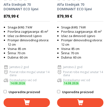
Alfa štednjak 70
Alfa štednjak 70
DOMINANT ECO lijevi
DOMINANT ECO lijevi
Antracit
Cappuccino
879,99 €
879,99 €
Snaga (kW): 7 kW
Snaga (kW): 7 kW
Površina zagrijavanja: 45 m²
Površina zagrijavanja: 45 m²
Izlaz za dimovod: Lijevo
Izlaz za dimovod: Lijevo
Promjer dimovodnog otvora:
Promjer dimovodnog otvora:
12 cm
12 cm
Visina: 85 cm
Visina: 85 cm
Širina: 70 cm
Širina: 70 cm
Dubina: 60 cm
Dubina: 60 cm
Jamstvo:2 god
Jamstvo:2 god
Povrat robe moguć unutar 14
Povrat robe moguć unutar 14
dana
dana
Dostavljamo već od
Dostavljamo već od
14.08.2026
14.08.2026
Usporedite proizvod
Usporedite proizvod