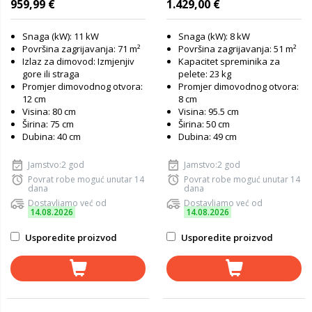
959,99 €
1.429,00 €
Snaga (kW): 11 kW
Snaga (kW): 8 kW
Površina zagrijavanja: 71 m²
Površina zagrijavanja: 51 m²
Izlaz za dimovod: Izmjenjiv
Kapacitet spreminika za
gore ili straga
pelete: 23 kg
Promjer dimovodnog otvora:
Promjer dimovodnog otvora:
12 cm
8 cm
Visina: 80 cm
Visina: 95.5 cm
Širina: 75 cm
Širina: 50 cm
Dubina: 40 cm
Dubina: 49 cm
Jamstvo:2 god
Jamstvo:2 god
Povrat robe moguć unutar 14
Povrat robe moguć unutar 14
dana
dana
Dostavljamo već od
Dostavljamo već od
14.08.2026
14.08.2026
Usporedite proizvod
Usporedite proizvod