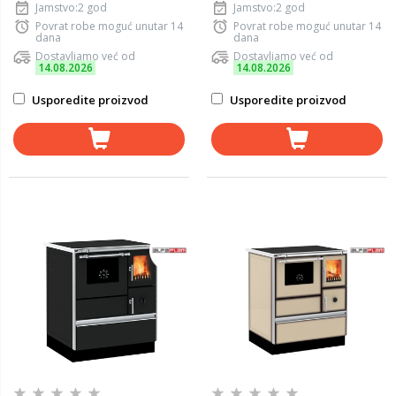
Jamstvo:2 god
Jamstvo:2 god
Povrat robe moguć unutar 14
Povrat robe moguć unutar 14
dana
dana
Dostavljamo već od
Dostavljamo već od
14.08.2026
14.08.2026
Usporedite proizvod
Usporedite proizvod