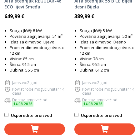
Alfa štednjak REGULAR-46
Alfa štednjak 55 B CE bijeli
ECO lijevi Smeđa
desni Bijela
649,99 €
389,99 €
Snaga (kW): 8 kW
Snaga (kW): 5 kW
Površina zagrijavanja: 51 m²
Površina zagrijavanja: 50 m²
Izlaz za dimovod: Lijevo
Izlaz za dimovod: Desno
Promjer dimovodnog otvora:
Promjer dimovodnog otvora:
12 cm
12 cm
Visina: 85 cm
Visina: 78 cm
Širina: 91.5 cm
Širina: 96.5 cm
Dubina: 56.5 cm
Dubina: 61.2 cm
Jamstvo:2 god
Jamstvo:2 god
Povrat robe moguć unutar 14
Povrat robe moguć unutar 14
dana
dana
Dostavljamo već od
Dostavljamo već od
14.08.2026
14.08.2026
Usporedite proizvod
Usporedite proizvod