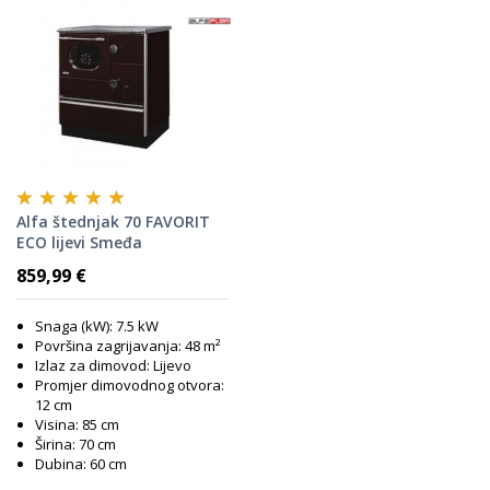
Alfa štednjak 70 FAVORIT
ECO lijevi Smeđa
859,99 €
Snaga (kW): 7.5 kW
Površina zagrijavanja: 48 m²
Izlaz za dimovod: Lijevo
Promjer dimovodnog otvora:
12 cm
Visina: 85 cm
Širina: 70 cm
Dubina: 60 cm