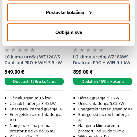
Postavke kolačića
Odbijam sve
LG klima uređaj WZ12AWS
LG klima uređaj WZ18AWS
Dualcool PRO + WIFI 3.5 kW
Dualcool PRO + WIFI 5.1 kW
549,00 €
899,00 €
Dodatnih 15% u košarici
Dodatnih 15% u košarici
Učinak grijanja: 3.5 kW
Učinak grijanja: 5.1 kW
Učinak hlađenja: 3.45 kW
Učinak hlađenja: 5.05 kW
Energetski razred grijanja: A+
Energetski razred grijanja: A+
Energetski razred hlađenja:
Energetski razred hlađenja:
A++
A++
Namjena klima prema
Namjena klima prema
prostoru: od 26 do 35 m2
prostoru: od 36 do 50 m2
Wifi ugrađen: Da
Wifi ugrađen: Da