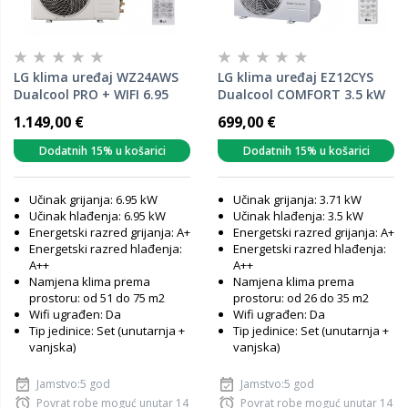
LG klima uređaj WZ24AWS
LG klima uređaj EZ12CYS
Dualcool PRO + WIFI 6.95
Dualcool COMFORT 3.5 kW
kW
1.149,00 €
699,00 €
Dodatnih 15% u košarici
Dodatnih 15% u košarici
Učinak grijanja: 6.95 kW
Učinak grijanja: 3.71 kW
Učinak hlađenja: 6.95 kW
Učinak hlađenja: 3.5 kW
Energetski razred grijanja: A+
Energetski razred grijanja: A+
Energetski razred hlađenja:
Energetski razred hlađenja:
A++
A++
Namjena klima prema
Namjena klima prema
prostoru: od 51 do 75 m2
prostoru: od 26 do 35 m2
Wifi ugrađen: Da
Wifi ugrađen: Da
Tip jedinice: Set (unutarnja +
Tip jedinice: Set (unutarnja +
vanjska)
vanjska)
Jamstvo:5 god
Jamstvo:5 god
Povrat robe moguć unutar 14
Povrat robe moguć unutar 14