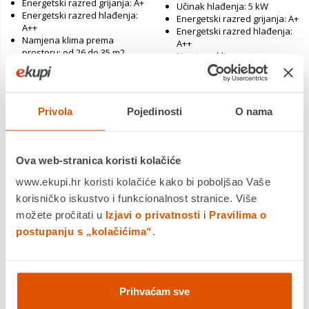
Energetski razred grijanja: A+
Učinak hlađenja: 5 kW
Energetski razred hlađenja:
Energetski razred grijanja: A+
A++
Energetski razred hlađenja:
Namjena klima prema
A++
prostoru: od 26 do 35 m2
Namjena klima prema
Tip jedinice: Set (unutarnja +
prostoru: od 36 do 50 m2
vanjska)
Tip jedinice: Set (unutarnja +
vanjska)
Privola
Pojedinosti
O nama
Jamstvo:3 god
Jamstvo:5 god
Povrat robe moguć unutar 14
Povrat robe moguć unutar 14
dana
dana
Dostavljamo već od
Dostavljamo već od
Ova web-stranica koristi kolačiće
11.08.2026
11.08.2026
www.ekupi.hr koristi kolačiće kako bi poboljšao Vaše
Usporedite proizvod
Usporedite proizvod
korisničko iskustvo i funkcionalnost stranice. Više
možete pročitati u
Izjavi o privatnosti
i
Pravilima o
postupanju s „kolačićima“
.
Prihvaćam sve