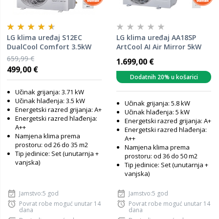
LG klima uređaj S12EC
LG klima uređaj AA18SP
DualCool Comfort 3.5kW
ArtCool AI Air Mirror 5kW
659,99 €
1.699,00 €
499,00 €
Dodatnih 20% u košarici
Učinak grijanja: 3.71 kW
Učinak hlađenja: 3.5 kW
Učinak grijanja: 5.8 kW
Energetski razred grijanja: A+
Učinak hlađenja: 5 kW
Energetski razred hlađenja:
Energetski razred grijanja: A+
A++
Energetski razred hlađenja:
Namjena klima prema
A++
prostoru: od 26 do 35 m2
Namjena klima prema
Tip jedinice: Set (unutarnja +
prostoru: od 36 do 50 m2
vanjska)
Tip jedinice: Set (unutarnja +
vanjska)
Jamstvo:5 god
Jamstvo:5 god
Povrat robe moguć unutar 14
Povrat robe moguć unutar 14
dana
dana