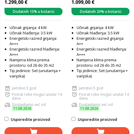
1.299,00 €
1.099,00 €
Dodatnih 15% u košarici
Dodatnih 20% u košarici
Učinak grijanja: 4 kW
Učinak grijanja: 4 kW
Učinak hlađenja: 3.5 kW
Učinak hlađenja: 3.5 kW
Energetski razred grijanja:
Energetski razred grijanja:
A+++
A++
Energetski razred hlađenja:
Energetski razred hlađenja:
A+++
A+++
Namjena klima prema
Namjena klima prema
prostoru: od 26 do 35 m2
prostoru: od 26 do 35 m2
Tip jedinice: Set (unutarnja +
Tip jedinice: Set (unutarnja +
vanjska)
vanjska)
Jamstvo:3 god
Jamstvo:5 god
Povrat robe moguć unutar 14
Povrat robe moguć unutar 14
dana
dana
Dostavljamo već od
Dostavljamo već od
11.08.2026
11.08.2026
Usporedite proizvod
Usporedite proizvod