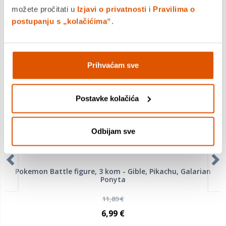
Usporedite proizvod
možete pročitati u
Izjavi o privatnosti
i
Pravilima o
postupanju s „kolačićima“
.
MOGLO BI VAS ZANIMATI I OVO
Prihvaćam sve
Postavke kolačića
Odbijam sve
Pokemon Battle figure, 3 kom - Gible, Pikachu, Galarian
Ponyta
11,89 €
6,99 €