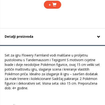
+
Detalji proizvoda
Set za igru Flowery Farmland vodi mališane u proljetnu
pustolovinu s Tandemausom i Tepigom! S motivom cvjetne
livade i dvije neodoljive Pokémon figurice, ovaj 15 cm veliki set
potiče maštovitu igru, slaganje scena i kreiranje vlastitih
Pokémon priča. Idealno za izlaganje ili igru – savršen dodatak
za male trenere i kolekcionare! Sadržaj pakiranja: 2 Pokémon
figurice i dekorativni set. Visina seta: oko 15 cm. Preporučena
dob: 4+ godine.