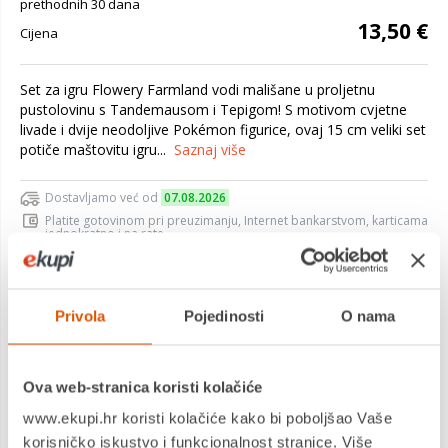
prethodnih 30 dana
13,50 €
Cijena
Set za igru Flowery Farmland vodi mališane u proljetnu
pustolovinu s Tandemausom i Tepigom! S motivom cvjetne
livade i dvije neodoljive Pokémon figurice, ovaj 15 cm veliki set
potiče maštovitu igru...
Saznaj više
Dostavljamo već od
07.08.2026
Platite gotovinom pri preuzimanju, Internet bankarstvom, karticama
jednokratno i na rate
Povrat robe moguć unutar 14 dana
Privola
Pojedinosti
O nama
DODAJTE U KOŠARICU
Ova web-stranica koristi kolačiće
www.ekupi.hr koristi kolačiće kako bi poboljšao Vaše
KUPITE ODMAH
korisničko iskustvo i funkcionalnost stranice. Više