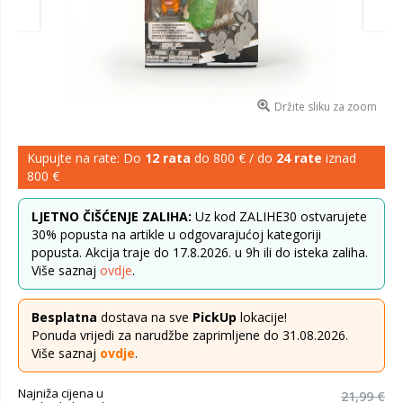
Držite sliku za zoom
Kupujte na rate: Do
12 rata
do 800 € / do
24 rate
iznad
800 €
LJETNO ČIŠĆENJE ZALIHA:
Uz kod ZALIHE30 ostvarujete
30% popusta na artikle u odgovarajućoj kategoriji
popusta. Akcija traje do 17.8.2026. u 9h ili do isteka zaliha.
Više saznaj
ovdje
.
Besplatna
dostava na sve
PickUp
lokacije!
Ponuda vrijedi za narudžbe zaprimljene do 31.08.2026.
Više saznaj
ovdje
.
Najniža cijena u
21,99 €