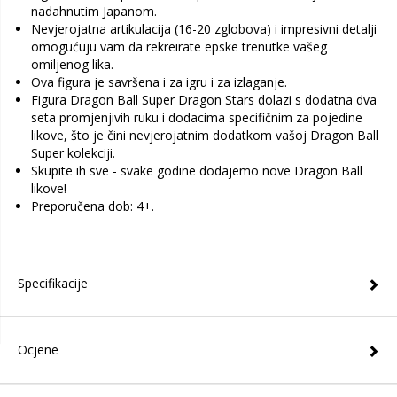
nadahnutim Japanom.
Nevjerojatna artikulacija (16-20 zglobova) i impresivni detalji
omogućuju vam da rekreirate epske trenutke vašeg
omiljenog lika.
Ova figura je savršena i za igru ​​i za izlaganje.
Figura Dragon Ball Super Dragon Stars dolazi s dodatna dva
seta promjenjivih ruku i dodacima specifičnim za pojedine
likove, što je čini nevjerojatnim dodatkom vašoj Dragon Ball
Super kolekciji.
Skupite ih sve - svake godine dodajemo nove Dragon Ball
likove!
Preporučena dob: 4+.
Specifikacije
Ocjene