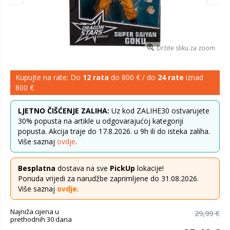
Držite sliku za zoom
Kupujte na rate: Do
12 rata
do 800 € / do
24 rate
iznad
800 €
LJETNO ČIŠĆENJE ZALIHA:
Uz kod ZALIHE30 ostvarujete
30% popusta na artikle u odgovarajućoj kategoriji
popusta. Akcija traje do 17.8.2026. u 9h ili do isteka zaliha.
Više saznaj
ovdje
.
Besplatna
dostava na sve
PickUp
lokacije!
Ponuda vrijedi za narudžbe zaprimljene do 31.08.2026.
Više saznaj
ovdje
.
Najniža cijena u
29,99 €
prethodnih 30 dana