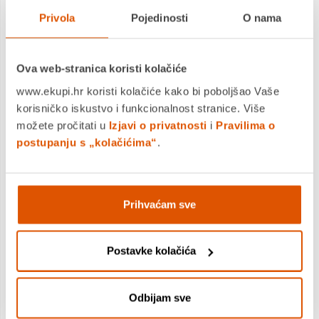
Privola
Pojedinosti
O nama
MOGLO BI VAS ZANIMATI I OVO
Ova web-stranica koristi kolačiće
www.ekupi.hr koristi kolačiće kako bi poboljšao Vaše
korisničko iskustvo i funkcionalnost stranice. Više
možete pročitati u
Izjavi o privatnosti
i
Pravilima o
postupanju s „kolačićima“
.
Prihvaćam sve
Dragon Ball LB SS Blue Goku figura 30 cm 36731
Postavke kolačića
24,99 €
+
Odbijam sve