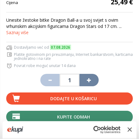
25,49 €
Cijena
Unesite žestoke bitke Dragon Ball-a u svoj svijet s ovim
vrhunskim akcijskim figuricama Dragon Stars od 17 cm. ...
Saznaj više
Dostavljamo već od
07.08.2026
Platite gotovinom pri preuzimanju, Internet bankarstvom, karticama
jednokratno i na rate
Povrat robe moguć unutar 14 dana
DODAJTE U KOŠARICU
KUPITE ODMAH
Usporedite proizvod