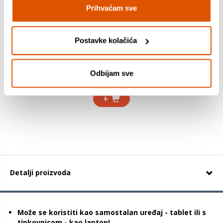
Prihvaćam sve
Postavke kolačića
Infinifun zabavni pametni telefon
Odbijam sve
16,99 €
+
Detalji proizvoda
Može se koristiti kao samostalan uređaj - tablet ili s
tipkovnicom - kao laptop!