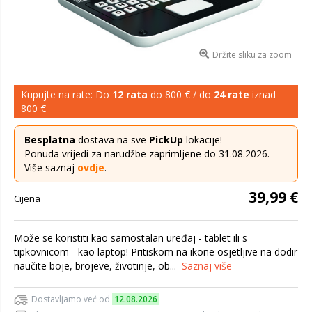
Držite sliku za zoom
Kupujte na rate: Do
12 rata
do 800 € / do
24 rate
iznad
800 €
Besplatna
dostava na sve
PickUp
lokacije!
Ponuda vrijedi za narudžbe zaprimljene do 31.08.2026.
Više saznaj
ovdje
.
39,99 €
Cijena
Može se koristiti kao samostalan uređaj - tablet ili s
tipkovnicom - kao laptop! Pritiskom na ikone osjetljive na dodir
naučite boje, brojeve, životinje, ob...
Saznaj više
Dostavljamo već od
12.08.2026