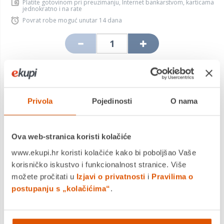
Platite gotovinom pri preuzimanju, Internet bankarstvom, karticama
jednokratno i na rate
Povrat robe moguć unutar 14 dana
DODAJTE U KOŠARICU
Privola
Pojedinosti
O nama
KUPITE ODMAH
Ova web-stranica koristi kolačiće
www.ekupi.hr koristi kolačiće kako bi poboljšao Vaše
MOGLO BI VAS ZANIMATI I OVO
korisničko iskustvo i funkcionalnost stranice. Više
možete pročitati u
Izjavi o privatnosti
i
Pravilima o
postupanju s „kolačićima“
.