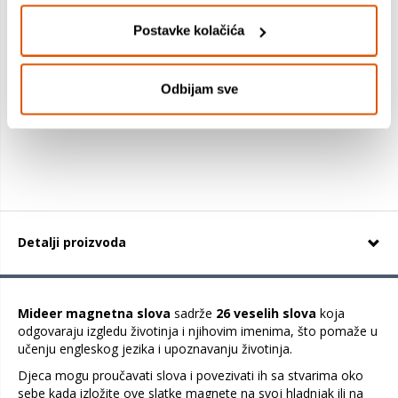
Kidz Delight Moj prvi 2u1 tablet
Postavke kolačića
39,99 €
Odbijam sve
+
Detalji proizvoda
Mideer magnetna slova
sadrže
26 veselih slova
koja
odgovaraju izgledu životinja i njihovim imenima, što pomaže u
učenju engleskog jezika i upoznavanju životinja.
Djeca mogu proučavati slova i povezivati ih sa stvarima oko
sebe kada izložite ove slatke magnete na svoj hladnjak ili na