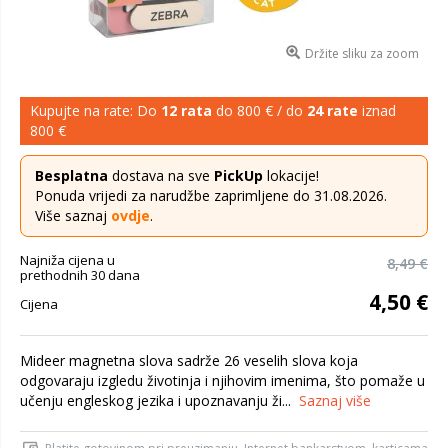
Držite sliku za zoom
Kupujte na rate: Do
12 rata
do 800 € / do
24 rate
iznad
800 €
Besplatna
dostava na sve
PickUp
lokacije!
Ponuda vrijedi za narudžbe zaprimljene do 31.08.2026.
Više saznaj
ovdje
.
Najniža cijena u
8,49 €
prethodnih 30 dana
4,50 €
Cijena
Mideer magnetna slova sadrže 26 veselih slova koja
odgovaraju izgledu životinja i njihovim imenima, što pomaže u
učenju engleskog jezika i upoznavanju ži...
Saznaj više