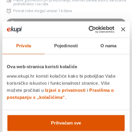
Platite gotovinom pri preuzimanju, Internet bankarstvom, karticama
jednokratno i na rate
Povrat robe moguć unutar 14 dana
PROIZVOD JE NEDOSTUPAN
KUPITE ODMAH
Privola
Pojedinosti
O nama
Ova web-stranica koristi kolačiće
MOGLO BI VAS ZANIMATI I OVO
www.ekupi.hr koristi kolačiće kako bi poboljšao Vaše
korisničko iskustvo i funkcionalnost stranice. Više
možete pročitati u
Izjavi o privatnosti
i
Pravilima o
postupanju s „kolačićima“
.
Prihvaćam sve