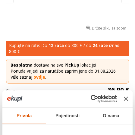
Držite sliku za zoom
Kupujte na rate: Do
12 rata
do 800 € / do
24 rate
iznad
800 €
Besplatna
dostava na sve
PickUp
lokacije!
Ponuda vrijedi za narudžbe zaprimljene do 31.08.2026.
Više saznaj
ovdje
.
36,90 €
Cijena
Podloga namijenjena za dječji vrtić Prag Hexagon - link
Moderan i lijep dizajn bež podloge sa dodatkom šarenih duga.
Privola
Pojedinosti
O nama
Vanjski materijal podloge je 100% pamuk, dok je sama podl...
Saznaj više