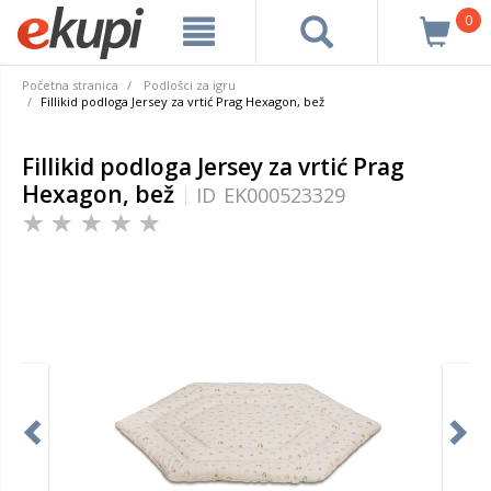
0
Početna stranica
Podlošci za igru
Fillikid podloga Jersey za vrtić Prag Hexagon, bež
Fillikid podloga Jersey za vrtić Prag
Hexagon, bež
ID
EK000523329