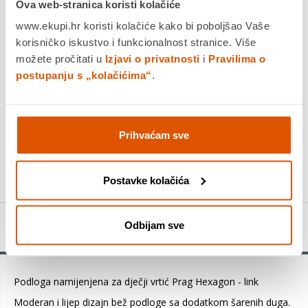
Ova web-stranica koristi kolačiće
Dostavljamo već od
18.08.2026
www.ekupi.hr koristi kolačiće kako bi poboljšao Vaše
Platite gotovinom pri preuzimanju, Internet bankarstvom, karticama
jednokratno i na rate
korisničko iskustvo i funkcionalnost stranice. Više
Povrat robe moguć unutar 14 dana
možete pročitati u
Izjavi o privatnosti
i
Pravilima o
postupanju s „kolačićima“
.
DODAJTE U KOŠARICU
Prihvaćam sve
KUPITE ODMAH
Postavke kolačića
Odbijam sve
Detalji proizvoda
Podloga namijenjena za dječji vrtić Prag Hexagon - link
Moderan i lijep dizajn bež podloge sa dodatkom šarenih duga.