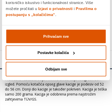
korisničko iskustvo i funkcionalnost stranice. Više
Platite gotovinom pri preuzimanju, Internet bankarstvom, karticama
jednokratno i na rate
možete pročitati u
Izjavi o privatnosti
i
Pravilima o
Povrat robe moguć unutar 14 dana
postupanju s „kolačićima“
.
PROIZVOD JE NEDOSTUPAN
Prihvaćam sve
KUPITE ODMAH
Postavke kolačića
Detalji proizvoda
Odbijam sve
Prekrasna ružičasta boja i Minnie ukrasi daju kacigi savršen
izgled. Pomoću kotačića opseg glave kacige je podesiv od 52
do 56 cm. Donji dio kacige je također pokriven. Kaciga je teška
samo 200 grama. Kaciga je odobrena prema najstrožim
zahtjevima TÜV/GS.