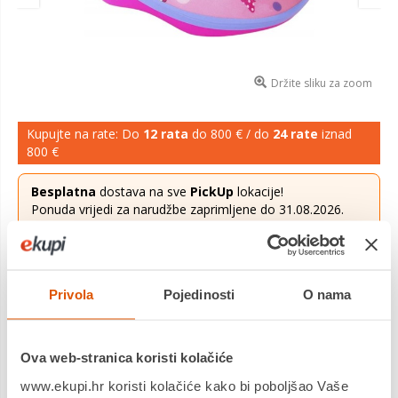
Držite sliku za zoom
Kupujte na rate: Do
12 rata
do 800 € / do
24 rate
iznad
800 €
Besplatna
dostava na sve
PickUp
lokacije!
Ponuda vrijedi za narudžbe zaprimljene do 31.08.2026.
Više saznaj
ovdje
.
28,00 €
Cijena
Privola
Pojedinosti
O nama
Prekrasna ružičasta boja i Minnie ukrasi daju kacigi savršen
izgled. Pomoću kotačića opseg glave kacige je podesiv od 52
do 56 cm. Donji dio kacige je također pokriven. Kaciga je
Ova web-stranica koristi kolačiće
te&scaro...
Saznaj više
www.ekupi.hr koristi kolačiće kako bi poboljšao Vaše