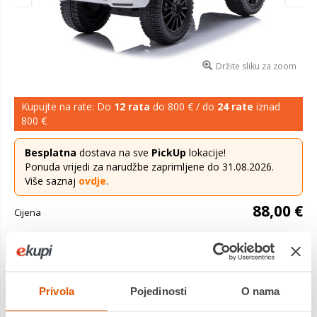
Držite sliku za zoom
Kupujte na rate: Do
12 rata
do 800 € / do
24 rate
iznad
800 €
Besplatna
dostava na sve
PickUp
lokacije!
Ponuda vrijedi za narudžbe zaprimljene do 31.08.2026.
Više saznaj
ovdje
.
88,00 €
Cijena
DJEČJI MERCEDES BENZ G350d Najvažnije značajke
proizvoda:
Saznaj više
Privola
Pojedinosti
O nama
Platite gotovinom pri preuzimanju, Internet bankarstvom, karticama
jednokratno i na rate