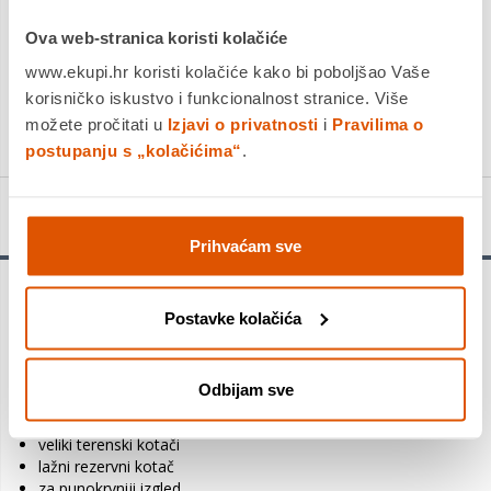
Povrat robe moguć unutar 14 dana
Ova web-stranica koristi kolačiće
PROIZVOD JE NEDOSTUPAN
www.ekupi.hr koristi kolačiće kako bi poboljšao Vaše
korisničko iskustvo i funkcionalnost stranice. Više
KUPITE ODMAH
možete pročitati u
Izjavi o privatnosti
i
Pravilima o
postupanju s „kolačićima“
.
Detalji proizvoda
Prihvaćam sve
DJEČJI MERCEDES BENZ G350d
Postavke kolačića
Najvažnije značajke proizvoda:
zvučni upravljač
Odbijam sve
veliko sjedalo s naslonom
veliki pretinac ispod sjedala
veliki terenski kotači
lažni rezervni kotač
za punokrvniji izgled