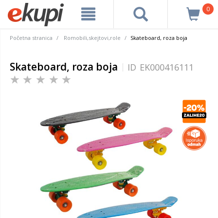
0
Početna stranica
Romobili,skejtovi,role
Skateboard, roza boja
Skateboard, roza boja
ID
EK000416111