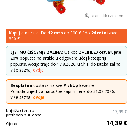
Držite sliku za zoom
Kupujte na rate: Do
12 rata
do 800 € / do
24 rate
iznad
800 €
LJETNO ČIŠĆENJE ZALIHA:
Uz kod ZALIHE20 ostvarujete
20% popusta na artikle u odgovarajućoj kategoriji
popusta. Akcija traje do 17.8.2026. u 9h ili do isteka zaliha.
Više saznaj
ovdje
.
Besplatna
dostava na sve
PickUp
lokacije!
Ponuda vrijedi za narudžbe zaprimljene do 31.08.2026.
Više saznaj
ovdje
.
Najniža cijena u
17,99 €
prethodnih 30 dana
14,39 €
Cijena