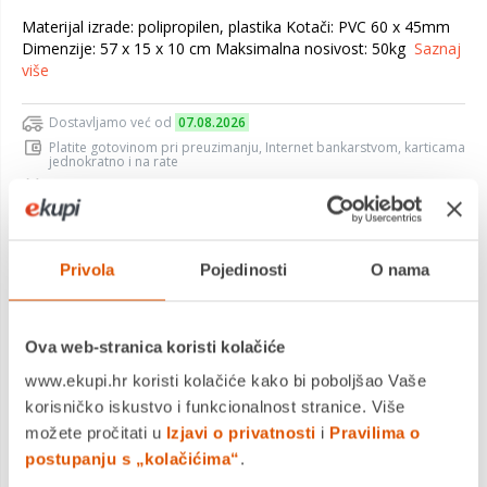
Materijal izrade: polipropilen, plastika Kotači: PVC 60 x 45mm
Dimenzije: 57 x 15 x 10 cm Maksimalna nosivost: 50kg
Saznaj
više
Dostavljamo već od
07.08.2026
Platite gotovinom pri preuzimanju, Internet bankarstvom, karticama
jednokratno i na rate
Povrat robe moguć unutar 14 dana
Privola
Pojedinosti
O nama
DODAJTE U KOŠARICU
Ova web-stranica koristi kolačiće
KUPITE ODMAH
www.ekupi.hr koristi kolačiće kako bi poboljšao Vaše
korisničko iskustvo i funkcionalnost stranice. Više
možete pročitati u
Izjavi o privatnosti
i
Pravilima o
postupanju s „kolačićima“
.
MOGLO BI VAS ZANIMATI I OVO