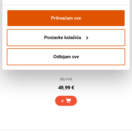
Prihvaćam sve
Postavke kolačića
Odbijam sve
Romobil Hudora Flitzkids, 2.0, Skate Wonders
86,14 €
49,99 €
+