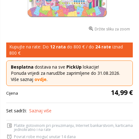
Držite sliku za zoom
Kupujte na rate: Do
12 rata
do 800 € / do
24 rate
iznad
800 €
Besplatna
dostava na sve
PickUp
lokacije!
Ponuda vrijedi za narudžbe zaprimljene do 31.08.2026.
Više saznaj
ovdje
.
14,99 €
Cijena
Set sadrži:
Saznaj više
Platite gotovinom pri preuzimanju, Internet bankarstvom, karticama
jednokratno i na rate
Povrat robe moguć unutar 14 dana