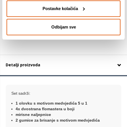
Postavke kolačića
18,99 €
+
Odbijam sve
Detalji proizvoda
Set sadrži:
1 olovku s motivom medvjedića 5 u 1
4x dvostrana flomastera u boji
mirisne naljepnice
2 gumice za brisanje s motivom medvjedića