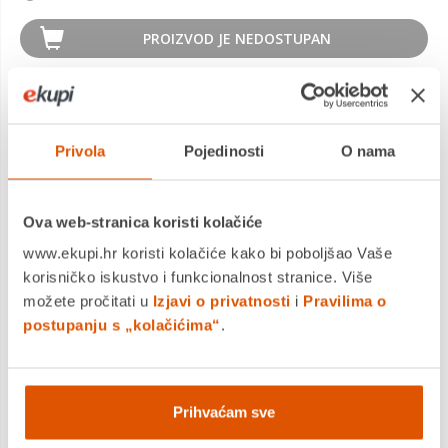
PROIZVOD JE NEDOSTUPAN
KUPITE ODMAH
Privola
Pojedinosti
O nama
MOGLO BI VAS ZANIMATI I OVO
Ova web-stranica koristi kolačiće
www.ekupi.hr koristi kolačiće kako bi poboljšao Vaše
korisničko iskustvo i funkcionalnost stranice. Više
možete pročitati u
Izjavi o privatnosti
i
Pravilima o
postupanju s „kolačićima“
.
Hot Focus kozmetički set u torbici, Mačka
Prihvaćam sve