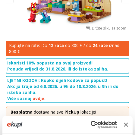
Držite sliku za zoom
Kupujte na rate: Do
12 rata
do 800 € / do
24 rate
iznad
800 €
Iskoristi 10% popusta na ovaj proizvod!
Ponuda vrijedi do 31.8.2026. ili do isteka zaliha.
LJETNI KODOVI: Kupko dijeli kodove za popust!
Akcija traje od 6.8.2026. u 9h do 10.8.2026. u 9h ili do
isteka zaliha.
Više saznaj
ovdje
.
Besplatna
dostava na sve
PickUp
lokacije!
Ponuda vrijedi za narudžbe zaprimljene do 31.08.2026.
Više saznaj
ovdje
.