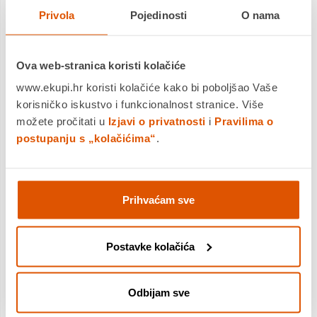
25,99 €
Cijena
Privola
Pojedinosti
O nama
Dodatnih 10% u košarici
Uključi popuste
Ova web-stranica koristi kolačiće
www.ekupi.hr koristi kolačiće kako bi poboljšao Vaše
korisničko iskustvo i funkcionalnost stranice. Više
Unlock imaginative fun at School with Rusty and Bluey (11221),
možete pročitati u
Izjavi o privatnosti
i
Pravilima o
a building toy that makes a great gift for girls and boys ages 4
postupanju s „kolačićima“
.
years old and up. The set is filled with pretend play possibilities
a...
Saznaj više
Dostavljamo već od
07.08.2026
Prihvaćam sve
Platite gotovinom pri preuzimanju, Internet bankarstvom, karticama
jednokratno i na rate
Povrat robe moguć unutar 14 dana
Postavke kolačića
Odbijam sve
DODAJTE U KOŠARICU