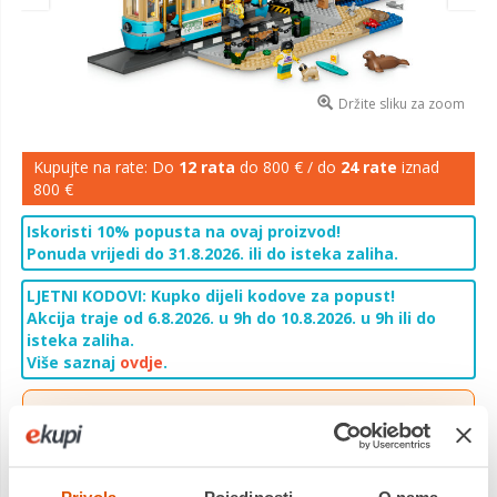
Držite sliku za zoom
Kupujte na rate: Do
12 rata
do 800 € / do
24 rate
iznad
800 €
Iskoristi 10% popusta na ovaj proizvod!
Ponuda vrijedi do 31.8.2026. ili do isteka zaliha.
LJETNI KODOVI: Kupko dijeli kodove za popust!
Akcija traje od 6.8.2026. u 9h do 10.8.2026. u 9h ili do
isteka zaliha.
Više saznaj
ovdje
.
Besplatna
dostava na sve
PickUp
lokacije!
Ponuda vrijedi za narudžbe zaprimljene do 31.08.2026.
Više saznaj
ovdje
.