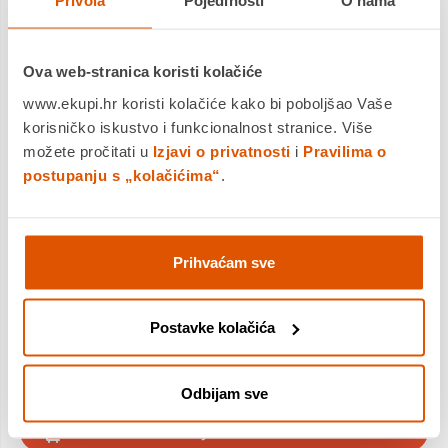
Privola
Pojedinosti
O nama
72,99 €
Cijena
Dodatnih 10% u košarici
Ova web-stranica koristi kolačiće
Uključi popuste
www.ekupi.hr koristi kolačiće kako bi poboljšao Vaše
korisničko iskustvo i funkcionalnost stranice. Više
možete pročitati u
Izjavi o privatnosti
i
Pravilima o
All aboard for sunny adventures with the LEGO® City Classic
postupanju s „kolačićima“
.
Beach Streetcar (60506), a fun-filled building set that makes a
great gift for kids and train toy enthusiasts ages 7 and up. This
traditi...
Saznaj više
Prihvaćam sve
Dostavljamo već od
11.08.2026
Platite gotovinom pri preuzimanju, Internet bankarstvom, karticama
jednokratno i na rate
Povrat robe moguć unutar 14 dana
Postavke kolačića
Odbijam sve
DODAJTE U KOŠARICU