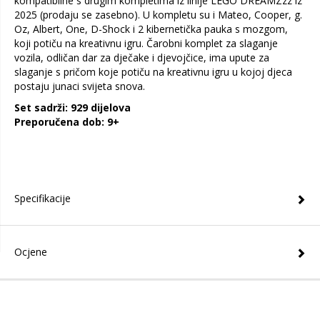
kompatibilne s drugim kompletima iz linije LEGO DREAMZzz iz
2025 (prodaju se zasebno). U kompletu su i Mateo, Cooper, g.
Oz, Albert, One, D-Shock i 2 kibernetička pauka s mozgom,
koji potiču na kreativnu igru. Čarobni komplet za slaganje
vozila, odličan dar za dječake i djevojčice, ima upute za
slaganje s pričom koje potiču na kreativnu igru u kojoj djeca
postaju junaci svijeta snova.
Set sadrži: 929 dijelova
Preporučena dob: 9+
Specifikacije
Ocjene