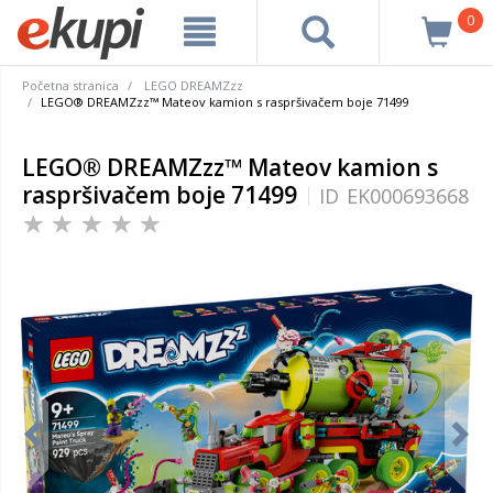
0
Početna stranica
LEGO DREAMZzz
LEGO® DREAMZzz™ Mateov kamion s raspršivačem boje 71499
LEGO® DREAMZzz™ Mateov kamion s
raspršivačem boje 71499
ID
EK000693668