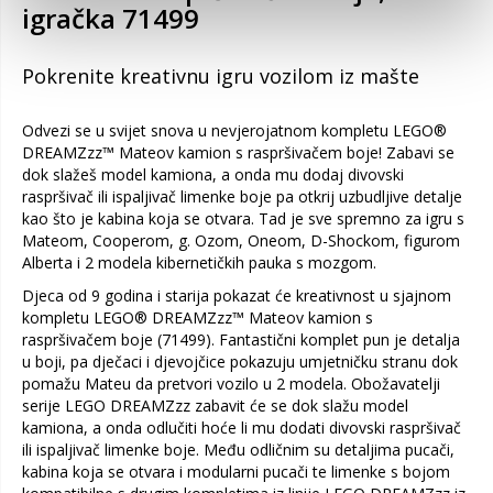
igračka 71499
Pokrenite kreativnu igru vozilom iz mašte
Odvezi se u svijet snova u nevjerojatnom kompletu LEGO®
DREAMZzz™ Mateov kamion s raspršivačem boje! Zabavi se
dok slažeš model kamiona, a onda mu dodaj divovski
raspršivač ili ispaljivač limenke boje pa otkrij uzbudljive detalje
kao što je kabina koja se otvara. Tad je sve spremno za igru s
Mateom, Cooperom, g. Ozom, Oneom, D-Shockom, figurom
Alberta i 2 modela kibernetičkih pauka s mozgom.
Djeca od 9 godina i starija pokazat će kreativnost u sjajnom
kompletu LEGO® DREAMZzz™ Mateov kamion s
raspršivačem boje (71499). Fantastični komplet pun je detalja
u boji, pa dječaci i djevojčice pokazuju umjetničku stranu dok
pomažu Mateu da pretvori vozilo u 2 modela. Obožavatelji
serije LEGO DREAMZzz zabavit će se dok slažu model
kamiona, a onda odlučiti hoće li mu dodati divovski raspršivač
ili ispaljivač limenke boje. Među odličnim su detaljima pucači,
kabina koja se otvara i modularni pucači te limenke s bojom