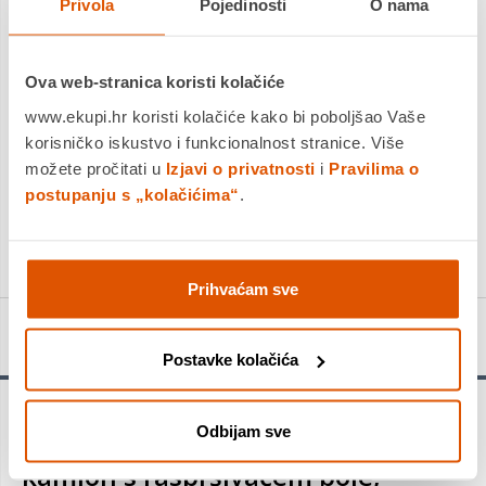
Privola
Pojedinosti
O nama
LEGO® Fortnite® Klombo 77077
Ova web-stranica koristi kolačiće
104,99 €
www.ekupi.hr koristi kolačiće kako bi poboljšao Vaše
83,99 €
korisničko iskustvo i funkcionalnost stranice. Više
možete pročitati u
Izjavi o privatnosti
i
Pravilima o
+
postupanju s „kolačićima“
.
Prihvaćam sve
Detalji proizvoda
Postavke kolačića
Odbijam sve
LEGO® DREAMZzz™ Mateov
kamion s raspršivačem boje,