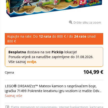
Držite sliku za zoom
Kupujte na rate: Do
12 rata
do 800 € / do
24 rate
iznad
800 €
Besplatna
dostava na sve
PickUp
lokacije!
Ponuda vrijedi za narudžbe zaprimljene do 31.08.2026.
Više saznaj
ovdje
.
104,99 €
Cijena
LEGO® DREAMZzz™ Mateov kamion s raspršivačem boje,
igračka 71499 Pokrenite kreativnu igru vozilom iz mašte Odv...
Saznaj više
Platite gotovinom pri preuzimanju, Internet bankarstvom, karticama