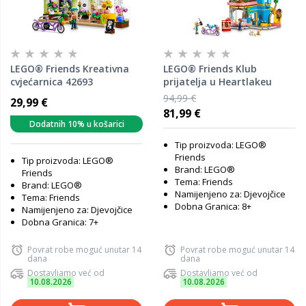
LEGO® Friends Kreativna
LEGO® Friends Klub
cvjećarnica 42693
prijatelja u Heartlakeu
42689
94,99 €
29,99 €
81,99 €
Dodatnih 10% u košarici
Tip proizvoda: LEGO®
Friends
Tip proizvoda: LEGO®
Brand: LEGO®
Friends
Tema: Friends
Brand: LEGO®
Namijenjeno za: Djevojčice
Tema: Friends
Dobna Granica: 8+
Namijenjeno za: Djevojčice
Dobna Granica: 7+
Povrat robe moguć unutar 14
Povrat robe moguć unutar 14
dana
dana
Dostavljamo već od
Dostavljamo već od
10.08.2026
10.08.2026