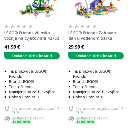
LEGO® Friends Vilinska
LEGO® Friends Zabavan
vožnja na cvjetovima 42702
dan u vodenom parku
42676
41,99 €
29,99 €
Dodatnih 10% u košarici
Dodatnih 10% u košarici
Tip proizvoda: LEGO®
Tip proizvoda: LEGO®
Friends
Friends
Brand: LEGO®
Brand: LEGO®
Tema: Friends
Tema: Friends
Namijenjeno za: Djevojčice
Namijenjeno za: Djevojčice
Dobna Granica: 7+
Dobna Granica: 6+
Povrat robe moguć unutar 14
Povrat robe moguć unutar 14
dana
dana
Dostavljamo već od
Dostavljamo već od
10.08.2026
10.08.2026