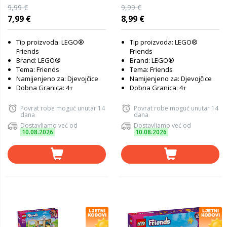
42675
9,99 €
9,99 €
7,99 €
8,99 €
Tip proizvoda: LEGO®
Tip proizvoda: LEGO®
Friends
Friends
Brand: LEGO®
Brand: LEGO®
Tema: Friends
Tema: Friends
Namijenjeno za: Djevojčice
Namijenjeno za: Djevojčice
Dobna Granica: 4+
Dobna Granica: 4+
Povrat robe moguć unutar 14
Povrat robe moguć unutar 14
dana
dana
Dostavljamo već od
Dostavljamo već od
10.08.2026
10.08.2026