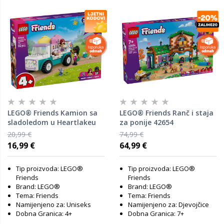
LEGO® Friends Kamion sa
LEGO® Friends Ranč i staja
sladoledom u Heartlakeu
za ponije 42654
42644
20,99 €
74,99 €
16,99 €
64,99 €
Tip proizvoda: LEGO®
Tip proizvoda: LEGO®
Friends
Friends
Brand: LEGO®
Brand: LEGO®
Tema: Friends
Tema: Friends
Namijenjeno za: Uniseks
Namijenjeno za: Djevojčice
Dobna Granica: 4+
Dobna Granica: 7+