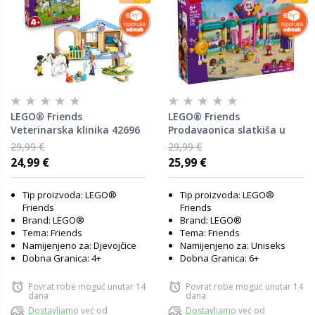
LEGO® Friends
LEGO® Friends
Veterinarska klinika 42696
Prodavaonica slatkiša u
Heartlakeu 42649
29,99 €
29,99 €
24,99 €
25,99 €
Tip proizvoda: LEGO®
Tip proizvoda: LEGO®
Friends
Friends
Brand: LEGO®
Brand: LEGO®
Tema: Friends
Tema: Friends
Namijenjeno za: Djevojčice
Namijenjeno za: Uniseks
Dobna Granica: 4+
Dobna Granica: 6+
Povrat robe moguć unutar 14
Povrat robe moguć unutar 14
dana
dana
Dostavljamo već od
Dostavljamo već od