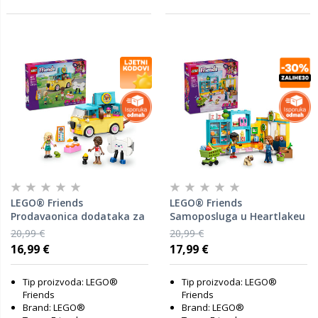
LEGO® Friends
LEGO® Friends
Prodavaonica dodataka za
Samoposluga u Heartlakeu
ljubimce na kotačima
42680
20,99 €
20,99 €
42678
16,99 €
17,99 €
Tip proizvoda: LEGO®
Tip proizvoda: LEGO®
Friends
Friends
Brand: LEGO®
Brand: LEGO®