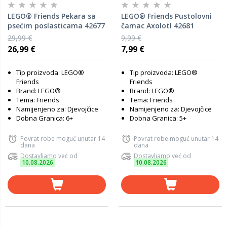
LEGO® Friends Pekara sa
LEGO® Friends Pustolovni
psećim poslasticama 42677
čamac Axolotl 42681
29,99 €
9,99 €
26,99 €
7,99 €
Tip proizvoda: LEGO®
Tip proizvoda: LEGO®
Friends
Friends
Brand: LEGO®
Brand: LEGO®
Tema: Friends
Tema: Friends
Namijenjeno za: Djevojčice
Namijenjeno za: Djevojčice
Dobna Granica: 6+
Dobna Granica: 5+
Povrat robe moguć unutar 14
Povrat robe moguć unutar 14
dana
dana
Dostavljamo već od
Dostavljamo već od
10.08.2026
10.08.2026