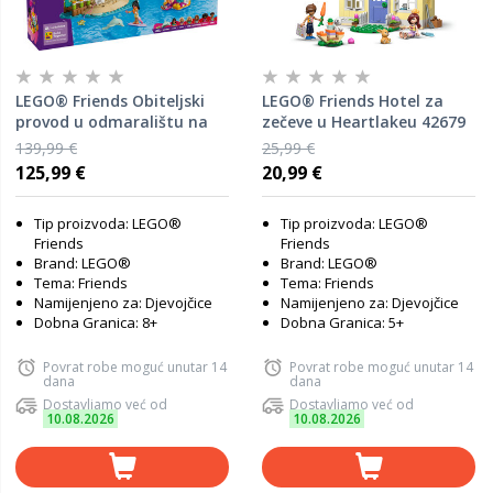
LEGO® Friends Obiteljski
LEGO® Friends Hotel za
provod u odmaralištu na
zečeve u Heartlakeu 42679
plaži 42673
139,99 €
25,99 €
125,99 €
20,99 €
Tip proizvoda: LEGO®
Tip proizvoda: LEGO®
Friends
Friends
Brand: LEGO®
Brand: LEGO®
Tema: Friends
Tema: Friends
Namijenjeno za: Djevojčice
Namijenjeno za: Djevojčice
Dobna Granica: 8+
Dobna Granica: 5+
Povrat robe moguć unutar 14
Povrat robe moguć unutar 14
dana
dana
Dostavljamo već od
Dostavljamo već od
10.08.2026
10.08.2026