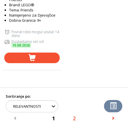
Brand: LEGO®
Tema: Friends
Namijenjeno za: Djevojčice
Dobna Granica: 9+
Povrat robe moguć unutar 14
dana
Dostavljamo već od
10.08.2026
Sortiranje po:
1
2