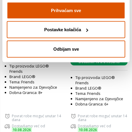
Prihvaćam sve
Postavke kolačića
LEGO® Friends Pustolovina
LEGO® Friends Šumska
na brodu 42664
čajanka 42690
Odbijam sve
79,99 €
9,99 €
Dodatnih 10% u košarici
Tip proizvoda: LEGO®
Friends
Brand: LEGO®
Tip proizvoda: LEGO®
Tema: Friends
Friends
Namijenjeno za: Djevojčice
Brand: LEGO®
Dobna Granica: 8+
Tema: Friends
Namijenjeno za: Djevojčice
Dobna Granica: 6+
Povrat robe moguć unutar 14
Povrat robe moguć unutar 14
dana
dana
Dostavljamo već od
Dostavljamo već od
10.08.2026
10.08.2026