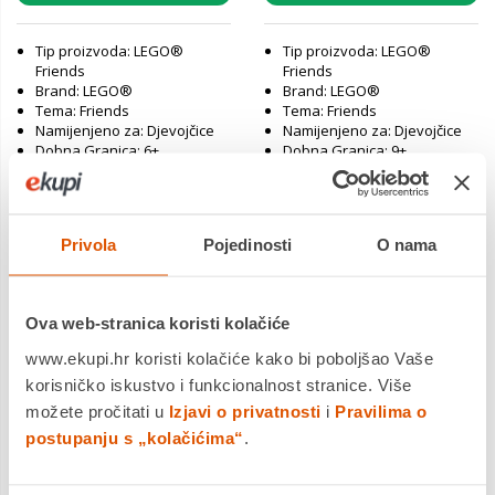
Tip proizvoda: LEGO®
Tip proizvoda: LEGO®
Friends
Friends
Brand: LEGO®
Brand: LEGO®
Tema: Friends
Tema: Friends
Namijenjeno za: Djevojčice
Namijenjeno za: Djevojčice
Dobna Granica: 6+
Dobna Granica: 9+
Povrat robe moguć unutar 14
Povrat robe moguć unutar 14
dana
dana
Dostavljamo već od
Dostavljamo već od
Privola
Pojedinosti
O nama
10.08.2026
10.08.2026
Ova web-stranica koristi kolačiće
www.ekupi.hr koristi kolačiće kako bi poboljšao Vaše
korisničko iskustvo i funkcionalnost stranice. Više
možete pročitati u
Izjavi o privatnosti
i
Pravilima o
postupanju s „kolačićima“
.