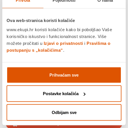
Privola
Pojedinosti
O nama
25,99 €
Cijena
Dodatnih 10% u košarici
Ova web-stranica koristi kolačiće
Uključi popuste
www.ekupi.hr koristi kolačiće kako bi poboljšao Vaše
korisničko iskustvo i funkcionalnost stranice. Više
možete pročitati u
Izjavi o privatnosti
i
Pravilima o
Minecraft® players can enjoy hands-on pretend play with
postupanju s „kolačićima“
.
Chicken Jockey Desert Attack (21592), a LEGO® building toy
for boys and girls 9 years old and up. The set includes 6 well-
known, posable Mine...
Saznaj više
Prihvaćam sve
Dostavljamo već od
07.08.2026
Platite gotovinom pri preuzimanju, Internet bankarstvom, karticama
jednokratno i na rate
Povrat robe moguć unutar 14 dana
Postavke kolačića
Odbijam sve
DODAJTE U KOŠARICU