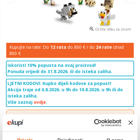
Držite sliku za zoom
Kupujte na rate: Do
12 rata
do 800 € / do
24 rate
iznad
800 €
Iskoristi 10% popusta na ovaj proizvod!
Ponuda vrijedi do 31.8.2026. ili do isteka zaliha.
LJETNI KODOVI: Kupko dijeli kodove za popust!
Akcija traje od 6.8.2026. u 9h do 10.8.2026. u 9h ili do
isteka zaliha.
Više saznaj
ovdje
.
Besplatna
dostava na sve
PickUp
lokacije!
Ponuda vrijedi za narudžbe zaprimljene do 31.08.2026.
Više saznaj
ovdje
.