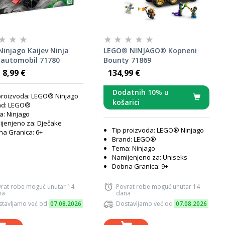
injago Kaijev Ninja
LEGO® NINJAGO® Kopneni
 automobil 71780
Bounty 71869
8,99 €
134,99 €
Dodatnih 10% u
proizvoda: LEGO® Ninjago
košarici
nd: LEGO®
: Ninjago
jenjeno za: Dječake
Tip proizvoda: LEGO® Ninjago
a Granica: 6+
Brand: LEGO®
Tema: Ninjago
Namijenjeno za: Uniseks
Dobna Granica: 9+
rat robe moguć unutar 14
Povrat robe moguć unutar 14
na
dana
tavljamo već od
07.08.2026
Dostavljamo već od
07.08.2026