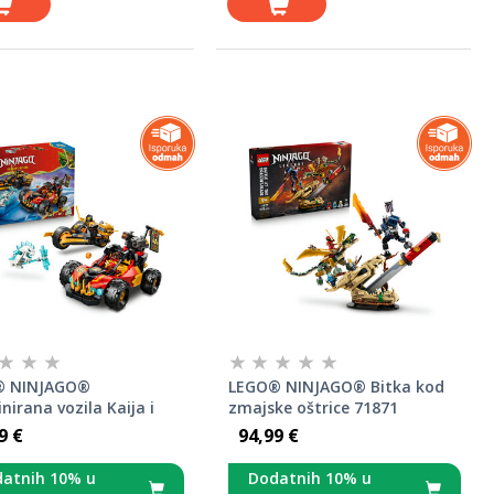
® NINJAGO®
LEGO® NINJAGO® Bitka kod
irana vozila Kaija i
zmajske oštrice 71871
 71864
9 €
94,99 €
atnih 10% u
Dodatnih 10% u