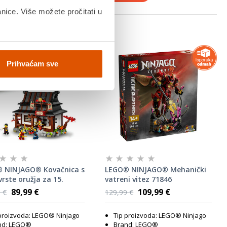
anice. Više možete pročitati u
Prihvaćam sve
 NINJAGO® Kovačnica s
LEGO® NINJAGO® Mehanički
 vrste oružja za 15.
vatreni vitez 71846
jicu 71858
89,99 €
109,99 €
 €
129,99 €
proizvoda: LEGO® Ninjago
Tip proizvoda: LEGO® Ninjago
nd: LEGO®
Brand: LEGO®