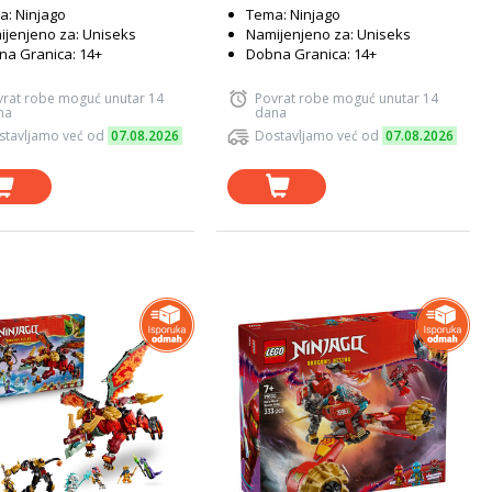
: Ninjago
Tema: Ninjago
jenjeno za: Uniseks
Namijenjeno za: Uniseks
a Granica: 14+
Dobna Granica: 14+
vrat robe moguć unutar 14
Povrat robe moguć unutar 14
na
dana
stavljamo već od
07.08.2026
Dostavljamo već od
07.08.2026