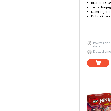
Brand: LEG
Tema: Ninjag
Namijenjeno 
Dobna Granic
Povrat robe
dana
Dostavljamo