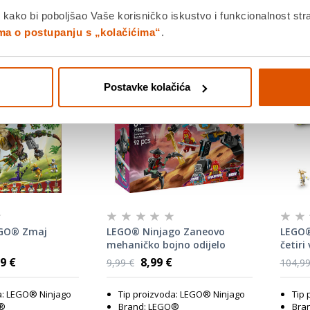
 kako bi poboljšao Vaše korisničko iskustvo i funkcionalnost str
ima o postupanju s „kolačićima“
.
Postavke kolačića
GO® Zmaj
LEGO® Ninjago Zaneovo
LEGO®
mehaničko bojno odijelo
četiri
71827
godišn
9 €
8,99 €
9,99 €
104,99
a: LEGO® Ninjago
Tip proizvoda: LEGO® Ninjago
Tip 
O®
Brand: LEGO®
Bra