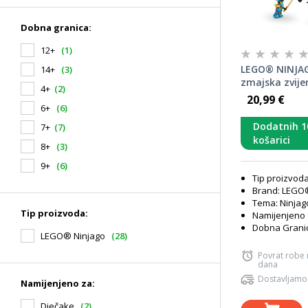
Dobna granica:
12+
(1)
LEGO® NINJAG
14+
(3)
zmajska zvije
4+
(2)
20,99 €
6+
(6)
Dodatnih 1
7+
(7)
košarici
8+
(3)
9+
(6)
Tip proizvod
Brand: LEGO
Tema: Ninjag
Tip proizvoda:
Namijenjeno 
Dobna Granic
LEGO® Ninjago
(28)
Povrat robe
dana
Dostavljamo
Namijenjeno za:
Dječake
(2)