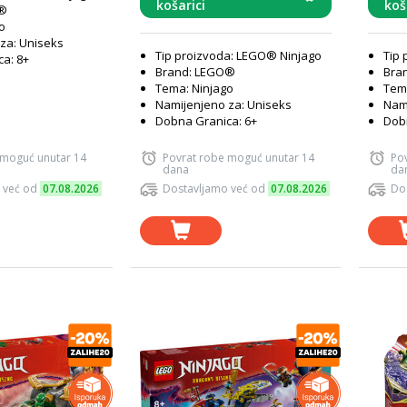
košarici
koš
O®
o
za: Uniseks
Tip proizvoda: LEGO® Ninjago
Tip 
a: 8+
Brand: LEGO®
Bra
Tema: Ninjago
Tema
Namijenjeno za: Uniseks
Nami
Dobna Granica: 6+
Dobn
 moguć unutar 14
Povrat robe moguć unutar 14
Po
dana
da
 već od
07.08.2026
Dostavljamo već od
07.08.2026
Do