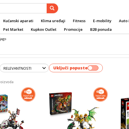
Kućanski aparati
Klima uređaji
Fitness
E-mobility
Auto 
Pet Market
Kupkov Outlet
Promocije
B2B ponuda
jago
Uključi popuste
roizvoda