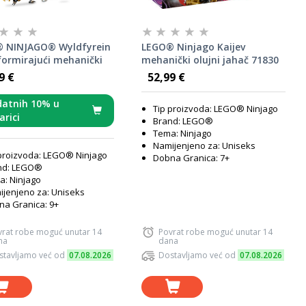
 NINJAGO® Wyldfyrein
LEGO® Ninjago Kaijev
formirajući mehanički
mehanički olujni jahač 71830
71868
9 €
52,99 €
atnih 10% u
Tip proizvoda: LEGO® Ninjago
arici
Brand: LEGO®
Tema: Ninjago
Namijenjeno za: Uniseks
proizvoda: LEGO® Ninjago
Dobna Granica: 7+
nd: LEGO®
: Ninjago
jenjeno za: Uniseks
a Granica: 9+
vrat robe moguć unutar 14
Povrat robe moguć unutar 14
na
dana
stavljamo već od
07.08.2026
Dostavljamo već od
07.08.2026