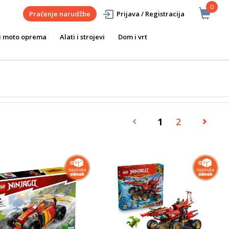
0
Praćenje narudžbe
Prijava / Registracija
i moto oprema
Alati i strojevi
Dom i vrt
1
2