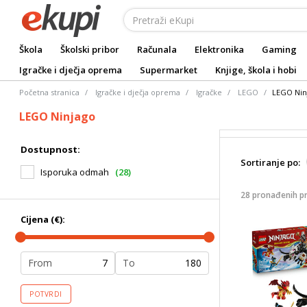
Škola
Školski pribor
Računala
Elektronika
Gaming
Igračke i dječja oprema
Supermarket
Knjige, škola i hobi
Početna stranica
Igračke i dječja oprema
Igračke
LEGO
LEGO Nin
LEGO Ninjago
Dostupnost:
Sortiranje po:
Isporuka odmah
(28)
28 pronađenih p
Cijena (€):
From
To
POTVRDI