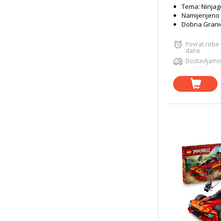
Tema: Ninjag
Namijenjeno 
Dobna Granic
Povrat robe
dana
Dostavljamo