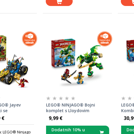
GO® Jayev
LEGO® NINJAGO® Bojni
LEGO
i se
komplet s Lloydovim
Kombin
 71856
mehaničkim zmajem 71862
Colea
 €
9,99 €
30,9
Dodatnih 10% u
Dod
a: LEGO® Ninjago