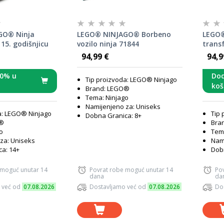
GO® Ninja
LEGO® NINJAGO® Borbeno
LEGO®
 15. godišnjicu
vozilo ninja 71844
trans
zmaj 
94,99 €
94,9
10% u
Dod
Tip proizvoda: LEGO® Ninjago
koš
Brand: LEGO®
Tema: Ninjago
Namijenjeno za: Uniseks
a: LEGO® Ninjago
Tip 
Dobna Granica: 8+
O®
Bra
o
Tema
za: Uniseks
Nami
a: 14+
Dobn
 moguć unutar 14
Povrat robe moguć unutar 14
Po
dana
da
 već od
07.08.2026
Dostavljamo već od
07.08.2026
Do