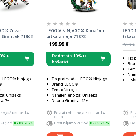
O® Zilvar i
LEGO® NINJAGO® Konačna
LEGO N
r Grimtak 71863
bitka zmaja 71872
trkaći
199,99 €
9,99 €
0% u
Dodatnih 10% u
Tip 
košarici
Bra
Tema
Nami
a: LEGO® Ninjago
Tip proizvoda: LEGO® Ninjago
Dobn
®
Brand: LEGO®
o
Tema: Ninjago
za: Uniseks
Namijenjeno za: Uniseks
a: 7+
Dobna Granica: 12+
 moguć unutar 14
Povrat robe moguć unutar 14
Pov
dana
da
 već od
07.08.2026
Dostavljamo već od
07.08.2026
Dos