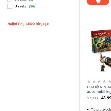
Uniseks
(26)
Najjeftiniji LEGO Ninjago
LEGO® NINJA
automobil koj
transformira
43,99
52,99 €
Tip proizvod