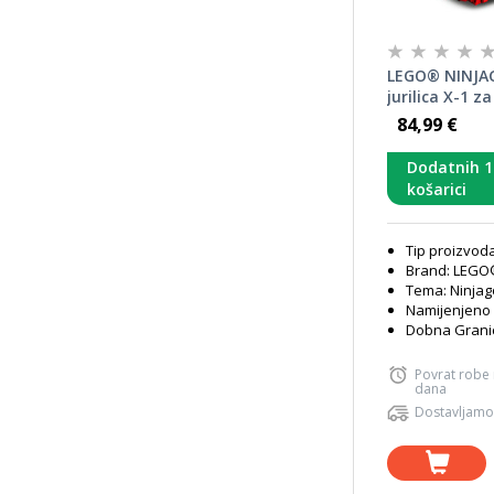
LEGO® NINJA
jurilica X-1 za
71867
84,99 €
Dodatnih 
košarici
Tip proizvod
Brand: LEG
Tema: Ninjag
Namijenjeno 
Dobna Granic
Povrat robe
dana
Dostavljamo