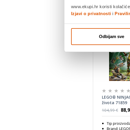
www.ekupi.hr koristi kolačiće
Izjavi o privatnosti
i
Pravil
Odbijam sve
LEGO® NINJA
života 71859
88,9
104,99 €
Tip proizvod
Brand: LEG