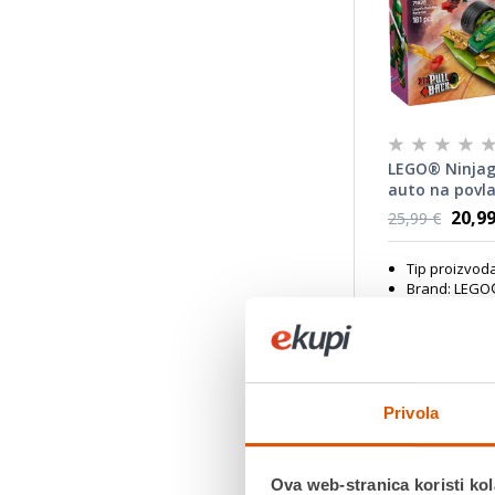
LEGO® Ninjag
auto na povla
20,99
25,99 €
Tip proizvod
Brand: LEG
Tema: Ninjag
Namijenjeno 
Dobna Granic
Povrat robe
dana
Privola
Dostavljamo
Ova web-stranica koristi kol