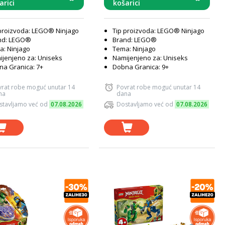
arici
košarici
proizvoda: LEGO® Ninjago
Tip proizvoda: LEGO® Ninjago
nd: LEGO®
Brand: LEGO®
: Ninjago
Tema: Ninjago
jenjeno za: Uniseks
Namijenjeno za: Uniseks
a Granica: 7+
Dobna Granica: 9+
vrat robe moguć unutar 14
Povrat robe moguć unutar 14
na
dana
stavljamo već od
07.08.2026
Dostavljamo već od
07.08.2026