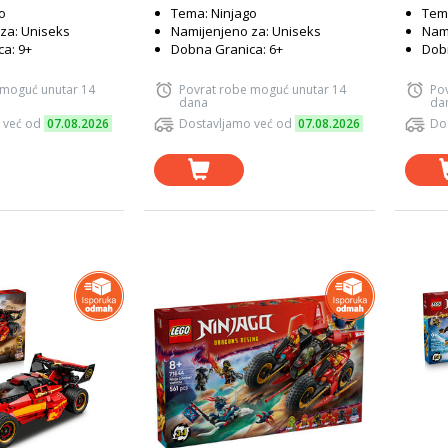
o
Tema: Ninjago
Tema
za: Uniseks
Namijenjeno za: Uniseks
Nami
a: 9+
Dobna Granica: 6+
Dobn
 moguć unutar 14
Povrat robe moguć unutar 14
Po
dana
da
 već od
07.08.2026
Dostavljamo već od
07.08.2026
Do