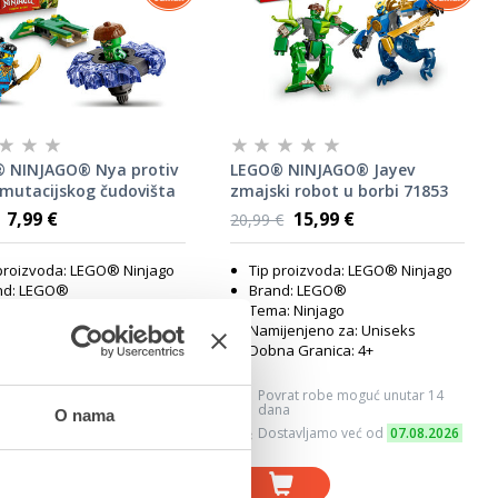
 NINJAGO® Nya protiv
LEGO® NINJAGO® Jayev
 mutacijskog čudovišta
zmajski robot u borbi 71853
7,99 €
15,99 €
20,99 €
proizvoda: LEGO® Ninjago
Tip proizvoda: LEGO® Ninjago
nd: LEGO®
Brand: LEGO®
: Ninjago
Tema: Ninjago
jenjeno za: Uniseks
Namijenjeno za: Uniseks
a Granica: 6+
Dobna Granica: 4+
vrat robe moguć unutar 14
Povrat robe moguć unutar 14
na
dana
O nama
stavljamo već od
07.08.2026
Dostavljamo već od
07.08.2026