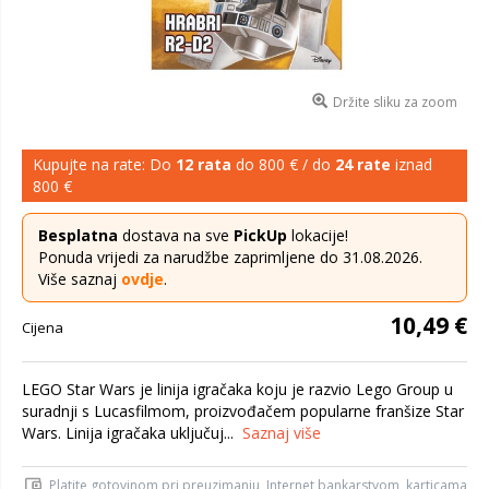
Držite sliku za zoom
Kupujte na rate: Do
12 rata
do 800 € / do
24 rate
iznad
800 €
Besplatna
dostava na sve
PickUp
lokacije!
Ponuda vrijedi za narudžbe zaprimljene do 31.08.2026.
Više saznaj
ovdje
.
10,49 €
Cijena
LEGO Star Wars je linija igračaka koju je razvio Lego Group u
suradnji s Lucasfilmom, proizvođačem popularne franšize Star
Wars. Linija igračaka uključuj...
Saznaj više
Platite gotovinom pri preuzimanju, Internet bankarstvom, karticama