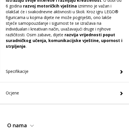
istražuju svoje interese i razvijaju kreativnost
. U dobi od
6 godina
razvoj motoričkih vještina
iznimno je važan i
olakšat će i svakodnevne aktivnosti u školi. Kroz igru LEGO®
figuricama u kojima dijete ne može pogriješiti, ono lakše
stječe samopouzdanje i sigurnost te se izražava na
individualan i kreativan način, uvažavajući druge i njihove
različitosti. Osim zabave, dijete
razvija vrijednosti poput
suradničkog učenja, komunikacijske vještine, upornost i
strpljenje
.
Specifikacije
Ocjene
O nama