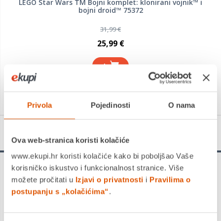
LEGO Star Wars TM Bojni komplet: klonirani vojnik™ i
bojni droid™ 75372
31,99 €
25,99 €
+
Privola
Pojedinosti
O nama
Detalji proizvoda
Ova web-stranica koristi kolačiće
www.ekupi.hr koristi kolačiće kako bi poboljšao Vaše
korisničko iskustvo i funkcionalnost stranice. Više
LEGO Star Wars
je linija igračaka koju je razvio
Lego Group
možete pročitati u
Izjavi o privatnosti
i
Pravilima o
u suradnji s Lucasfilmom
, proizvođačem popularne franšize
Star Wars. Linija igračaka uključuje modele svemirskih
postupanju s „kolačićima“
.
brodova, droida, junaka i zlikovaca iz Star Wars svijeta, koje se
mogu sastaviti pomoću Lego kockica. Lego Star Wars linija