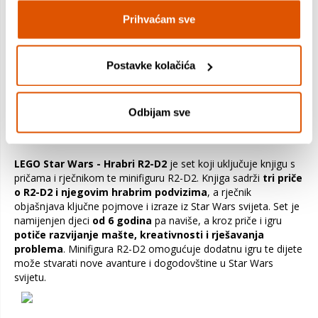
igračaka lansirana je 1999. godine, a od tada je postala jedna
od
najpopularnijih i najprodavanijih linija igračaka
. Uz
Prihvaćam sve
modele svemirskih brodova i likova, linija igračaka
također uključuje i igre s kartama, videoigre, knjige,
stripove i druge robne marke.
Lego Star Wars igračke
Postavke kolačića
pomažu u razvijanju dječje mašte, kreativnosti, finih
motoričkih sposobnosti i prostornog razumijevanja
.
Osim toga, igračke također privlače obožavatelje Star Wars
Odbijam sve
franšize svih uzrasta, koji uživaju u stvaranju i igranju s
omiljenim likovima iz svijeta Star Warsa.
LEGO Star Wars - Hrabri R2-D2
je set koji uključuje knjigu s
pričama i rječnikom te minifiguru R2-D2. Knjiga sadrži
tri priče
o R2-D2 i njegovim hrabrim podvizima
, a rječnik
objašnjava ključne pojmove i izraze iz Star Wars svijeta. Set je
namijenjen djeci
od 6 godina
pa naviše, a kroz priče i igru
potiče razvijanje mašte, kreativnosti i rješavanja
problema
. Minifigura R2-D2 omogućuje dodatnu igru te dijete
može stvarati nove avanture i dogodovštine u Star Wars
svijetu.