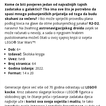
Kome će biti povjeren jedan od najvažnijih tajnih
zadataka u galaktici? Tko ima sve što je potrebno da
spasi mnogo pobunjeničkih prijatelja od toga da budu
skuhani za večeru?
I tko može spriječiti provedbu plana
podlog lovca na glave da otme pobunjeničkog junaka?
R2-D2
,
naravno! Na živahnog
astronavigacijskog droida
uvijek se
može računati u nevolji, a sada o njegovim hrabrim
pustolovinama možeš čitati u ovoj sjajnoj knjizi iz svijeta
LEGO® Star Wars™!
Dob:
6+
Izdavač:
Školska knjiga
Uvez:
tvrdi
Broj stranica:
64
Godina izdanja:
2022.
Format:
14 x 20
Generacije djece već više od 70 godina odrastaju uz
LEGO®
kocke
. Kroz zabavno slaganje kockica i LEGO® figurica u
slobodnoj igri, te čitanje priča i rješavanje zadataka djeca
najbolje uče i
korist sva svoja osjetila i maštu
, te tako