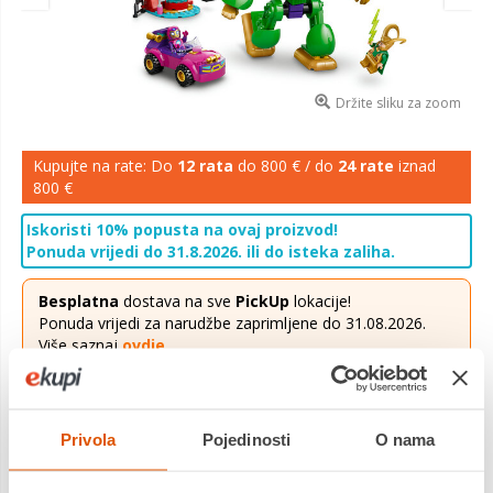
Držite sliku za zoom
Kupujte na rate: Do
12 rata
do 800 € / do
24 rate
iznad
800 €
Iskoristi 10% popusta na ovaj proizvod!
Ponuda vrijedi do 31.8.2026. ili do isteka zaliha.
Besplatna
dostava na sve
PickUp
lokacije!
Ponuda vrijedi za narudžbe zaprimljene do 31.08.2026.
Više saznaj
ovdje
.
52,99 €
Cijena
Dodatnih 10% u košarici
Privola
Pojedinosti
O nama
Uključi popuste