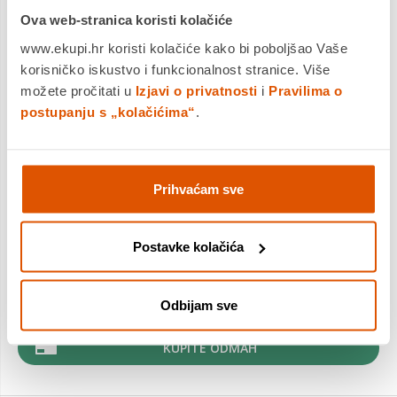
Ova web-stranica koristi kolačiće
www.ekupi.hr koristi kolačiće kako bi poboljšao Vaše
Fuel the imaginations of young Super Heroes with the Loki vs.
korisničko iskustvo i funkcionalnost stranice. Više
Team Iron Man (11211) building toy, a great gift idea for boys
and girls ages 4 years old and up. Featuring 4 minifigures from
možete pročitati u
Izjavi o privatnosti
i
Pravilima o
the Iron...
Saznaj više
postupanju s „kolačićima“
.
Dostavljamo već od
07.08.2026
Platite gotovinom pri preuzimanju, Internet bankarstvom, karticama
jednokratno i na rate
Prihvaćam sve
Povrat robe moguć unutar 14 dana
Postavke kolačića
DODAJTE U KOŠARICU
Odbijam sve
KUPITE ODMAH