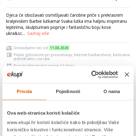
Djeca će obožavati osmišljavati čarobne priče s prekrasnim
kraljevskim Barbie lutkama! Svaka lutka ima haljinu inspiriranu
leptirima, skulpturirani poprsje i fantastičnu boju kose
ukra&sc...
Saznaj više
Dostavljamo već od
11.08.2026
Platite gotovinom pri preuzimanju, Internet bankarstvom, karticama
jednokratno i na rate
Povrat robe moguć unutar 14 dana
Privola
Pojedinosti
O nama
DODAJTE U KOŠARICU
Ova web-stranica koristi kolačiće
KUPITE ODMAH
www.ekupi.hr koristi kolačiće kako bi poboljšao Vaše
Usporedite proizvod
korisničko iskustvo i funkcionalnost stranice. Više