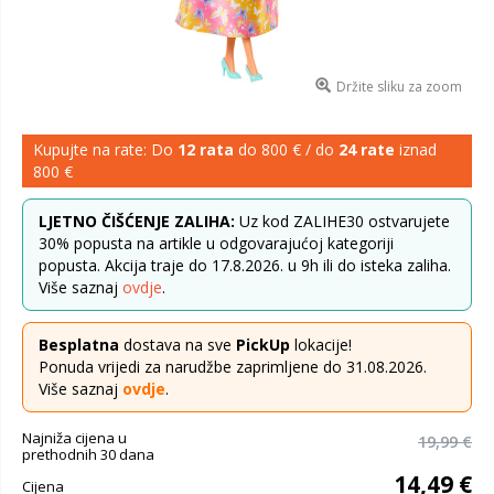
Držite sliku za zoom
Kupujte na rate: Do
12 rata
do 800 € / do
24 rate
iznad
800 €
LJETNO ČIŠĆENJE ZALIHA:
Uz kod ZALIHE30 ostvarujete
30% popusta na artikle u odgovarajućoj kategoriji
popusta. Akcija traje do 17.8.2026. u 9h ili do isteka zaliha.
Više saznaj
ovdje
.
Besplatna
dostava na sve
PickUp
lokacije!
Ponuda vrijedi za narudžbe zaprimljene do 31.08.2026.
Više saznaj
ovdje
.
Najniža cijena u
19,99 €
prethodnih 30 dana
14,49 €
Cijena