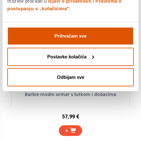
možete pročitati u
Izjavi o privatnosti
i
Pravilima o
postupanju s „kolačićima“
.
MOGLO BI VAS ZANIMATI I OVO
Prihvaćam sve
Postavke kolačića
Odbijam sve
Barbie modni ormar s lutkom i dodacima
57,99 €
+