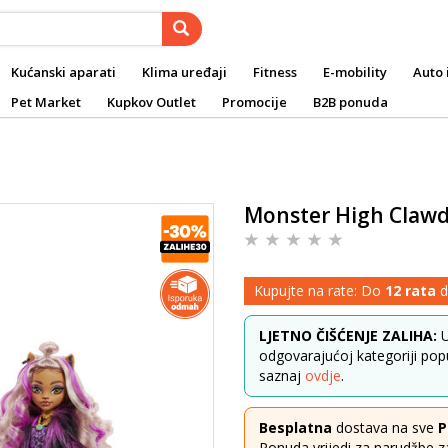
Kućanski aparati
Klima uređaji
Fitness
E-mobility
Auto 
Pet Market
Kupkov Outlet
Promocije
B2B ponuda
Monster High Clawd
Kupujte na rate: Do
12 rata
d
LJETNO ČIŠĆENJE ZALIHA:
U
odgovarajućoj kategoriji popus
saznaj
ovdje
.
Besplatna
dostava na sve
P
Ponuda vrijedi za narudžbe z