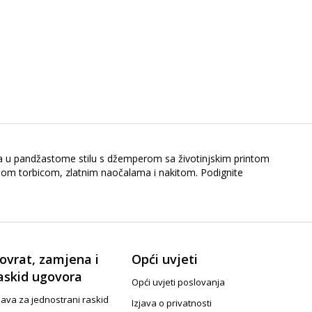
ma u pandžastome stilu s džemperom sa životinjskim printom
rnom torbicom, zlatnim naočalama i nakitom. Podignite
ovrat, zamjena i
Opći uvjeti
askid ugovora
Opći uvjeti poslovanja
java za jednostrani raskid
Izjava o privatnosti