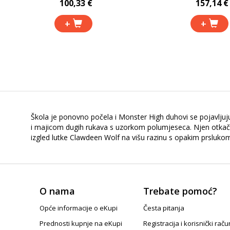
100,33 €
157,14 €
+
+
Škola je ponovno počela i Monster High duhovi se pojavljuj
i majicom dugih rukava s uzorkom polumjeseca. Njen otkače
izgled lutke Clawdeen Wolf na višu razinu s opakim prsluko
O nama
Trebate pomoć?
Opće informacije o eKupi
Česta pitanja
Prednosti kupnje na eKupi
Registracija i korisnički raču