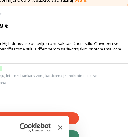
€
9 €
 High duhovi se pojavljuju u vrisak-tastičnom stilu. Clawdeen se
pandžastome stilu s džemperom sa životinjskim printom i majicom
6
ju, Internet bankarstvom, karticama jednokratno i na rate
dana
JTE U KOŠARICU
UPITE ODMAH