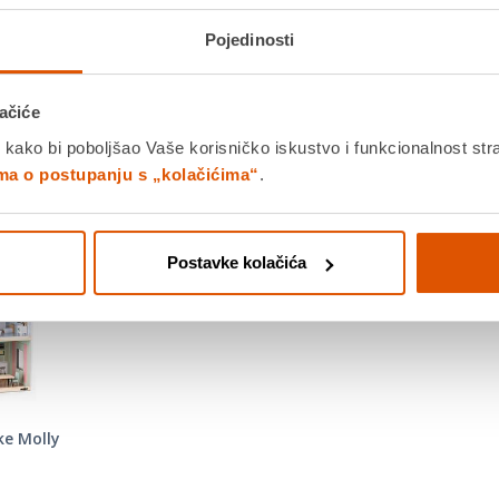
Usporedite proizvod
Pojedinosti
ačiće
 kako bi poboljšao Vaše korisničko iskustvo i funkcionalnost str
MOGLO BI VAS ZANIMATI I OVO
ima o postupanju s „kolačićima“
.
Postavke kolačića
ke Molly