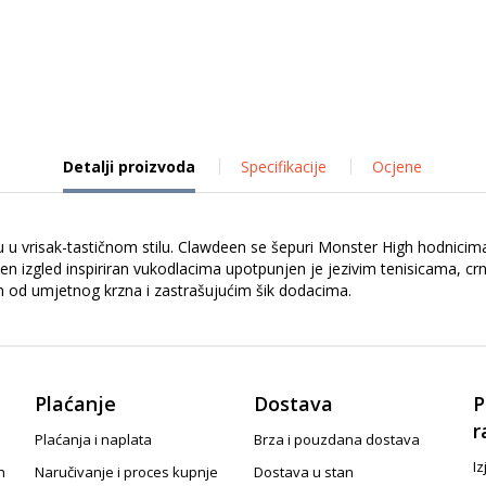
Detalji proizvoda
Specifikacije
Ocjene
u u vrisak-tastičnom stilu. Clawdeen se šepuri Monster High hodnici
n izgled inspiriran vukodlacima upotpunjen je jezivim tenisicama, c
m od umjetnog krzna i zastrašujućim šik dodacima.
Plaćanje
Dostava
P
r
Plaćanja i naplata
Brza i pouzdana dostava
Iz
n
Naručivanje i proces kupnje
Dostava u stan