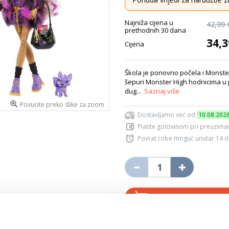
Najniža cijena u
42,99 
prethodnih 30 dana
34,3
Cijena
Škola je ponovno počela i Monster
šepuri Monster High hodnicima u 
dug...
Saznaj više
Povucite preko slike za zoom
Dostavljamo već od
10.08.202
Platite gotovinom pri preuziman
Povrat robe moguć unutar 14 
DODA
K