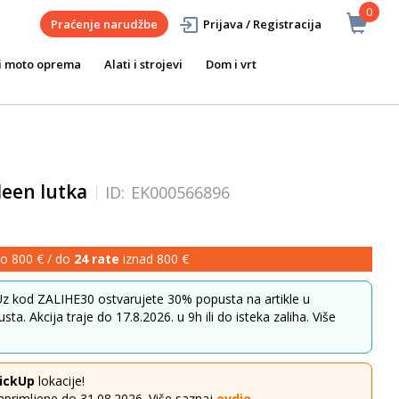
0
Praćenje narudžbe
Prijava / Registracija
i moto oprema
Alati i strojevi
Dom i vrt
een lutka
ID:
EK000566896
o 800 € / do
24 rate
iznad 800 €
z kod ZALIHE30 ostvarujete 30% popusta na artikle u
ta. Akcija traje do 17.8.2026. u 9h ili do isteka zaliha. Više
ickUp
lokacije!
aprimljene do 31.08.2026. Više saznaj
ovdje
.