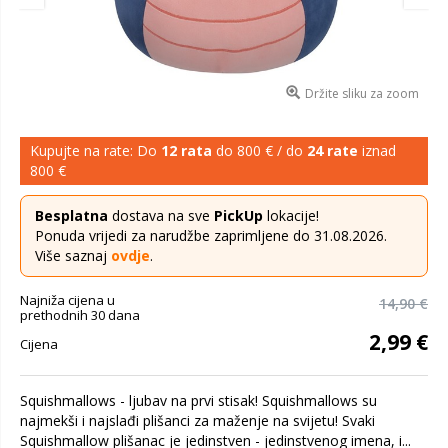
Držite sliku za zoom
Kupujte na rate: Do
12 rata
do 800 € / do
24 rate
iznad
800 €
Besplatna
dostava na sve
PickUp
lokacije!
Ponuda vrijedi za narudžbe zaprimljene do 31.08.2026.
Više saznaj
ovdje
.
Najniža cijena u
14,90 €
prethodnih 30 dana
2,99 €
Cijena
Squishmallows - ljubav na prvi stisak! Squishmallows su
najmekši i najslađi plišanci za maženje na svijetu! Svaki
Squishmallow plišanac je jedinstven - jedinstvenog imena, i...