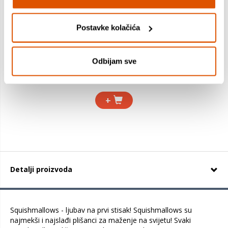
Postavke kolačića
Squishmallows - Hanna - Ljubičasti nilski konj s cvjetnim
trbuhom - 35cm
Odbijam sve
21,99 €
11,70 €
+
Detalji proizvoda
Squishmallows - ljubav na prvi stisak! Squishmallows su
najmekši i najslađi plišanci za maženje na svijetu! Svaki