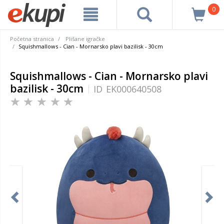
0
Početna stranica
Plišane igračke
Squishmallows - Cian - Mornarsko plavi bazilisk - 30cm
Squishmallows - Cian - Mornarsko plavi
bazilisk - 30cm
ID
EK000640508