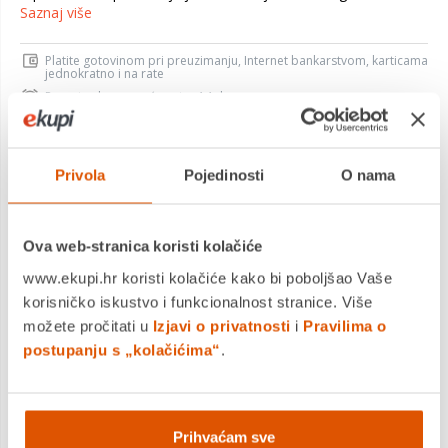
Saznaj više
Platite gotovinom pri preuzimanju, Internet bankarstvom, karticama
jednokratno i na rate
Povrat robe moguć unutar 14 dana
PROIZVOD JE NEDOSTUPAN
Privola
Pojedinosti
O nama
KUPITE ODMAH
Ova web-stranica koristi kolačiće
www.ekupi.hr koristi kolačiće kako bi poboljšao Vaše
MOGLO BI VAS ZANIMATI I OVO
korisničko iskustvo i funkcionalnost stranice. Više
možete pročitati u
Izjavi o privatnosti
i
Pravilima o
postupanju s „kolačićima“
.
Prihvaćam sve