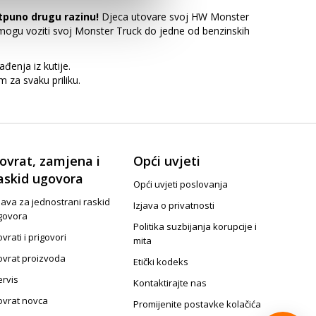
otpuno drugu razinu!
Djeca utovare svoj HW Monster
a mogu voziti svoj Monster Truck do jedne od benzinskih
enja iz kutije.
 za svaku priliku.
ovrat, zamjena i
Opći uvjeti
askid ugovora
Opći uvjeti poslovanja
java za jednostrani raskid
Izjava o privatnosti
govora
Politika suzbijanja korupcije i
vrati i prigovori
mita
ovrat proizvoda
Etički kodeks
ervis
Kontaktirajte nas
ovrat novca
Promijenite postavke kolačića