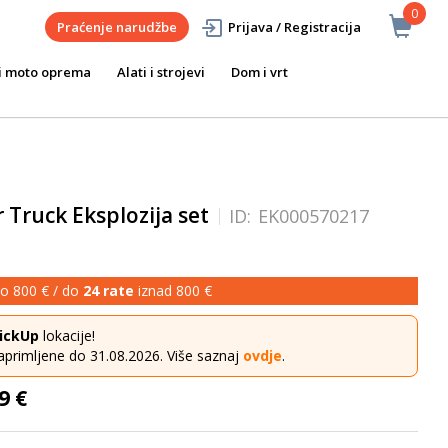
0
Praćenje narudžbe
Prijava / Registracija
i moto oprema
Alati i strojevi
Dom i vrt
Truck Eksplozija set
ID:
EK000570217
o 800 € / do
24 rate
iznad 800 €
ickUp
lokacije!
aprimljene do 31.08.2026. Više saznaj
ovdje
.
9 €