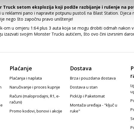
 Truck setom eksplozija koji podiže razbijanje i rušenje na p
li u reklamni pano i napravite potpunu pustoš na Blast Station. Djec
 prije nego što započnu pravo uništenje!
k-om u omjeru 1:64 plus 3 auta koja se mogu drobiti odmah nakon vađ
u izazvati svojim Monster Trucks autićem, što ovo čini izvrsnim darom
Plaćanje
Dostava
P
r
Plaćanja i naplata
Brza i pouzdana dostava
Iz
n
Naručivanje i proces kupnje
Dostava u stan
u
Računi (maloprodajni, R1, e-
PickUp i Paketomat
Po
računi)
je
Montaža uređaja - "ključ u
P
Promo kodovi, bonovi i akcije
ruke"
S
P