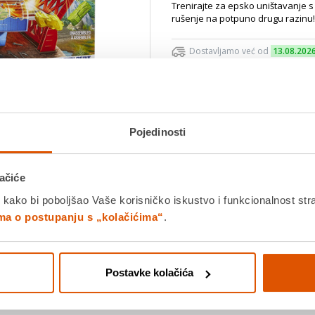
Trenirajte za epsko uništavanje s
rušenje na potpuno drugu razinu!
Dostavljamo već od
13.08.202
Platite gotovinom pri preuziman
Povrat robe moguć unutar 14 
Pojedinosti
Povucite preko slike za zoom
DODA
ačiće
 kako bi poboljšao Vaše korisničko iskustvo i funkcionalnost str
K
ima o postupanju s „kolačićima“
.
Usporedite proizvod
Postavke kolačića
Detalji proizvoda
Specifikacije
Ocjene