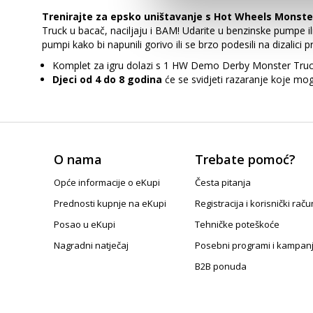
Trenirajte za epsko uništavanje s Hot Wheels Monster
Truck u bacač, naciljaju i BAM! Udarite u benzinske pumpe i
pumpi kako bi napunili gorivo ili se brzo podesili na dizalici
Komplet za igru ​​dolazi s 1 HW Demo Derby Monster Truc
Djeci od 4 do 8 godina
će se svidjeti razaranje koje mog
O nama
Trebate pomoć?
Opće informacije o eKupi
Česta pitanja
Prednosti kupnje na eKupi
Registracija i korisnički raču
Posao u eKupi
Tehničke poteškoće
Nagradni natječaj
Posebni programi i kampan
B2B ponuda