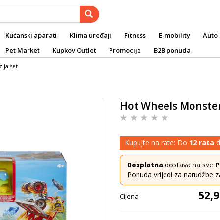
Kućanski aparati
Klima uređaji
Fitness
E-mobility
Auto 
Pet Market
Kupkov Outlet
Promocije
B2B ponuda
ija set
Hot Wheels Monster 
Kupujte na rate: Do
12 rata
d
Besplatna
dostava na sve
P
Ponuda vrijedi za narudžbe z
52,9
Cijena