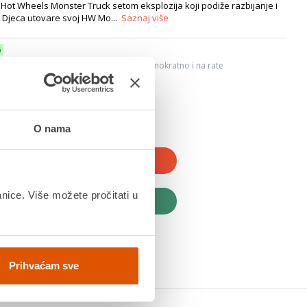
 Hot Wheels Monster Truck setom eksplozija koji podiže razbijanje i
 Djeca utovare svoj HW Mo...
Saznaj više
6
ju, Internet bankarstvom, karticama jednokratno i na rate
dana
O nama
JTE U KOŠARICU
anice. Više možete pročitati u
UPITE ODMAH
Prihvaćam sve