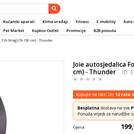
Kućanski aparati
Klima uređaji
Fitness
E-mobility
Auto 
Pet Market
Kupkov Outlet
Promocije
B2B ponuda
2, 3 (9-36 kg) (76-150 cm) - Thunder
Joie autosjedalica Fo
cm) - Thunder
ID:
E
Kupujte na rate: Do
12 rata
d
Besplatna
dostava na sve
P
Ponuda vrijedi za narudžbe z
199,
Cijena