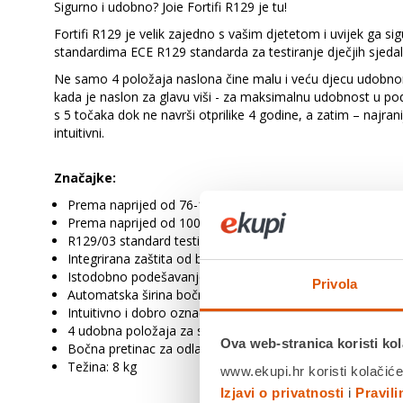
Sigurno i udobno? Joie Fortifi R129 je tu!
Fortifi R129 je velik zajedno s vašim djetetom i uvijek ga 
standardima ECE R129 standarda za testiranje dječjih sjedal
Ne samo 4 položaja naslona čine malu i veću djecu udobno
kada je naslon za glavu viši - za maksimalnu udobnost u pod
s 5 točaka dok ne navrši otprilike 4 godine, a zatim – najran
intuitivni.
Značajke:
Prema naprijed od 76-105 cm (najmanje 14 mjeseci do m
Prema naprijed od 100-145 cm (cca. 3,5 godine do cca. 1
R129/03 standard testiranja, i-Size certificiran
Integrirana zaštita od bočnog sudara
Istodobno podešavanje visine naslona za glavu i sustava
Privola
Automatska širina bočnih krila prilikom podešavanja nasl
Intuitivno i dobro označeno vođenje pojasa
4 udobna položaja za sjedenje i odmor
Ova web-stranica koristi kol
Bočna pretinac za odlaganje
Težina: 8 kg
www.ekupi.hr koristi kolačiće
Izjavi o privatnosti
i
Pravil