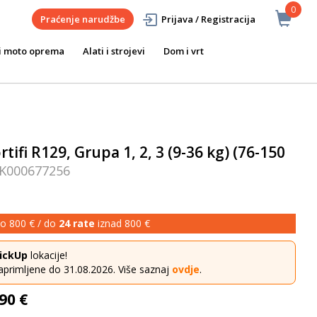
0
Praćenje narudžbe
Prijava / Registracija
i moto oprema
Alati i strojevi
Dom i vrt
rtifi R129, Grupa 1, 2, 3 (9-36 kg) (76-150
K000677256
o 800 € / do
24 rate
iznad 800 €
ickUp
lokacije!
aprimljene do 31.08.2026. Više saznaj
ovdje
.
90 €