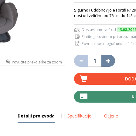
Sigurno i udobno? Joie Fortifi R129
nosi od veličine od 76 cm do 145 c
Dostavljamo već od
13.08.202
Platite gotovinom pri preuziman
Povrat robe moguć unutar 14 
Povucite preko slike za zoom
DODA
K
Detalji proizvoda
Specifikacije
Ocjene