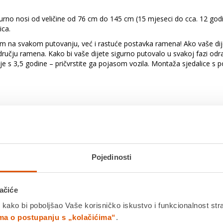
sigurno nosi od veličine od 76 cm do 145 cm (15 mjeseci do cca. 12 go
ica.
m na svakom putovanju, već i rastuće postavka ramena! Ako vaše dij
ručju ramena. Kako bi vaše dijete sigurno putovalo u svakoj fazi odra
ije s 3,5 godine – pričvrstite ga pojasom vozila. Montaža sjedalice s 
aksimalno 4 godine) s pojasom u 5 točaka
2 godina) s pojasom vozila u 3 točke
 pojaseva
Pojedinosti
ona za glavu
ačiće
 kako bi poboljšao Vaše korisničko iskustvo i funkcionalnost str
ima o postupanju s „kolačićima“
.