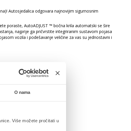
dina)! Autosjedalica odgovara najnovijim sigurnosnim
ete poraste, AutoADJUST ™ bočna krila automatski se šire
stanja, najprije ga pričvrstite integriranim sustavom pojasa
pojasom vozila i podešavanje veličine za vas su jednostavni i
O nama
anice. Više možete pročitati u