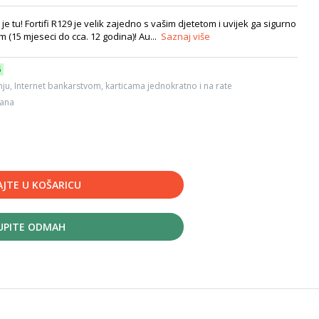
 je tu! Fortifi R129 je velik zajedno s vašim djetetom i uvijek ga sigurno
m (15 mjeseci do cca. 12 godina)! Au...
Saznaj više
6
ju, Internet bankarstvom, karticama jednokratno i na rate
dana
JTE U KOŠARICU
UPITE ODMAH