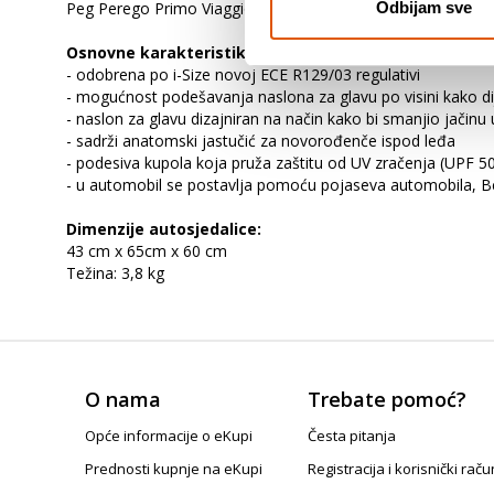
Peg Perego Primo Viaggio SLK autosjedalica namijenjena je
Odbijam sve
Osnovne karakteristike:
- odobrena po i-Size novoj ECE R129/03 regulativi
- mogućnost podešavanja naslona za glavu po visini kako di
- naslon za glavu dizajniran na način kako bi smanjio jačinu
- sadrži anatomski jastučić za novorođenče ispod leđa
- podesiva kupola koja pruža zaštitu od UV zračenja (UPF 5
- u automobil se postavlja pomoću pojaseva automobila, Be
Dimenzije autosjedalice:
43 cm x 65cm x 60 cm
Težina: 3,8 kg
O nama
Trebate pomoć?
Opće informacije o eKupi
Česta pitanja
Prednosti kupnje na eKupi
Registracija i korisnički raču