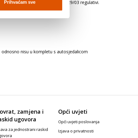
i odobrena po i-Size novoj ECE R129/03 regulativi.
Prihvaćam sve
o, odnosno nisu u kompletu s autosjedalicom
ovrat, zamjena i
Opći uvjeti
askid ugovora
Opći uvjeti poslovanja
java za jednostrani raskid
Izjava o privatnosti
govora