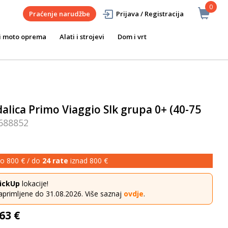
0
Praćenje narudžbe
Prijava / Registracija
i moto oprema
Alati i strojevi
Dom i vrt
alica Primo Viaggio Slk grupa 0+ (40-75
688852
o 800 € / do
24 rate
iznad 800 €
ickUp
lokacije!
aprimljene do 31.08.2026. Više saznaj
ovdje
.
63 €