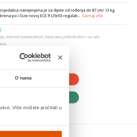
sjedalica namijenjena je za dijete od rođenja do 87 cm/ 13 kg
brena po i-Size novoj ECE R129/03 regulati...
Saznaj više
6
ju, Internet bankarstvom, karticama jednokratno i na rate
dana
O nama
JTE U KOŠARICU
UPITE ODMAH
anice. Više možete pročitati u