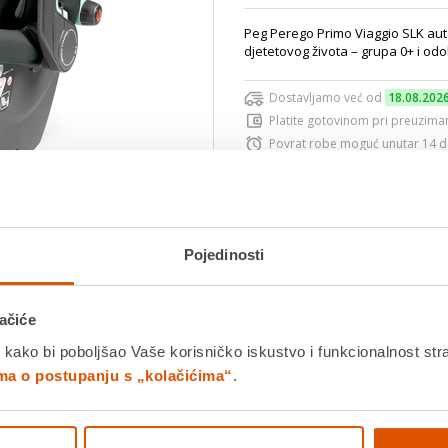
Peg Perego Primo Viaggio SLK auto
djetetovog života – grupa 0+ i odo
Dostavljamo već od
18.08.202
Platite gotovinom pri preuziman
Povrat robe moguć unutar 14 
Povucite preko slike za zoom
Pojedinosti
DODA
K
ačiće
 kako bi poboljšao Vaše korisničko iskustvo i funkcionalnost str
ima o postupanju s „kolačićima“
.
Detalji proizvoda
Specifikacije
Ocjene