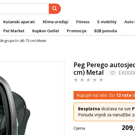
Kućanski aparati
Klima uređaji
Fitness
E-mobility
Auto 
Pet Market
Kupkov Outlet
Promocije
B2B ponuda
Slk grupa 0+ (40-75 cm) Metal
Peg Perego autosjed
cm) Metal
ID:
EK000
Kupujte na rate: Do
12 rata
d
Besplatna
dostava na sve
P
Ponuda vrijedi za narudžbe z
209,
Cijena