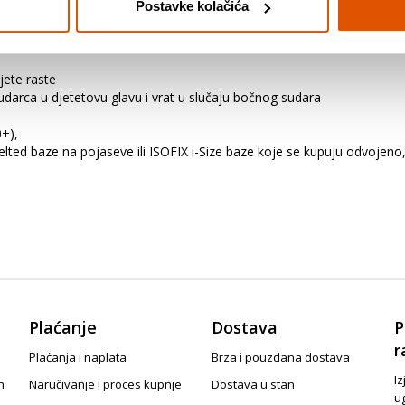
 za dijete od rođenja do
87 cm/ 13 kg
djetetovog života – grupa 0+ 
Postavke kolačića
jete raste
 udarca u djetetovu glavu i vrat u slučaju bočnog sudara
0+),
lted baze na pojaseve ili ISOFIX i-Size baze koje se kupuju odvojen
Plaćanje
Dostava
P
r
Plaćanja i naplata
Brza i pouzdana dostava
Iz
n
Naručivanje i proces kupnje
Dostava u stan
u