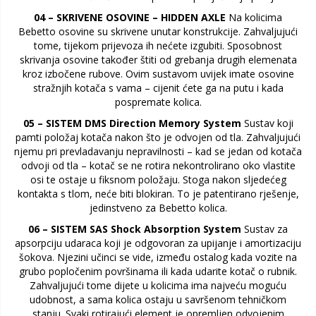
04 – SKRIVENE OSOVINE – HIDDEN AXLE
Na kolicima
Bebetto osovine su skrivene unutar konstrukcije. Zahvaljujući
tome, tijekom prijevoza ih nećete izgubiti. Sposobnost
skrivanja osovine također štiti od grebanja drugih elemenata
kroz izbočene rubove. Ovim sustavom uvijek imate osovine
stražnjih kotača s vama – cijenit ćete ga na putu i kada
pospremate kolica.
05 – SISTEM DMS Direction Memory System
Sustav koji
pamti položaj kotača nakon što je odvojen od tla. Zahvaljujući
njemu pri prevladavanju nepravilnosti – kad se jedan od kotača
odvoji od tla – kotač se ne rotira nekontrolirano oko vlastite
osi te ostaje u fiksnom položaju. Stoga nakon sljedećeg
kontakta s tlom, neće biti blokiran. To je patentirano rješenje,
jedinstveno za Bebetto kolica.
06 – SISTEM SAS Shock Absorption System
Sustav za
apsorpciju udaraca koji je odgovoran za upijanje i amortizaciju
šokova. Njezini učinci se vide, između ostalog kada vozite na
grubo popločenim površinama ili kada udarite kotač o rubnik.
Zahvaljujući tome dijete u kolicima ima najveću moguću
udobnost, a sama kolica ostaju u savršenom tehničkom
stanju. Svaki rotirajući element je opremljen odvojenim