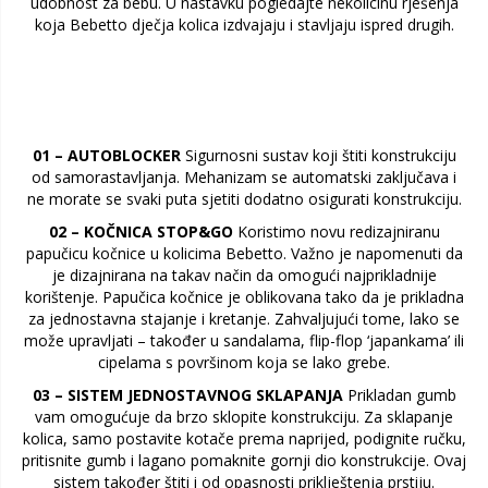
udobnost za bebu. U nastavku pogledajte nekolicinu rješenja
koja Bebetto dječja kolica izdvajaju i stavljaju ispred drugih.
01 – AUTOBLOCKER
Sigurnosni sustav koji štiti konstrukciju
od samorastavljanja. Mehanizam se automatski zaključava i
ne morate se svaki puta sjetiti dodatno osigurati konstrukciju.
02 – KOČNICA STOP&GO
Koristimo novu redizajniranu
papučicu kočnice u kolicima Bebetto. Važno je napomenuti da
je dizajnirana na takav način da omogući najprikladnije
korištenje. Papučica kočnice je oblikovana tako da je prikladna
za jednostavna stajanje i kretanje. Zahvaljujući tome, lako se
može upravljati – također u sandalama, flip-flop ‘japankama’ ili
cipelama s površinom koja se lako grebe.
03 – SISTEM JEDNOSTAVNOG SKLAPANJA
Prikladan gumb
vam omogućuje da brzo sklopite konstrukciju. Za sklapanje
kolica, samo postavite kotače prema naprijed, podignite ručku,
pritisnite gumb i lagano pomaknite gornji dio konstrukcije. Ovaj
sistem također štiti i od opasnosti priklještenja prstiju.