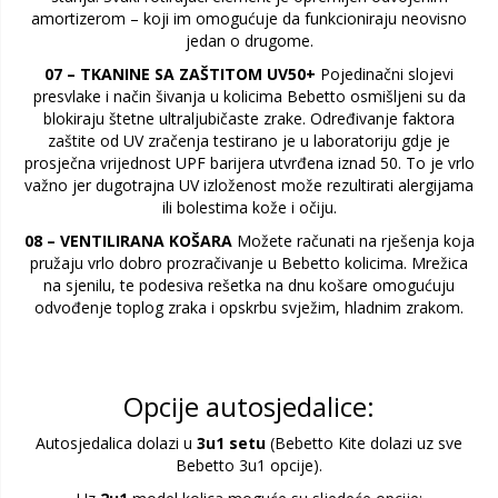
amortizerom – koji im omogućuje da funkcioniraju neovisno
jedan o drugome.
07 – TKANINE SA ZAŠTITOM UV50+
Pojedinačni slojevi
presvlake i način šivanja u kolicima Bebetto osmišljeni su da
blokiraju štetne ultraljubičaste zrake. Određivanje faktora
zaštite od UV zračenja testirano je u laboratoriju gdje je
prosječna vrijednost UPF barijera utvrđena iznad 50. To je vrlo
važno jer dugotrajna UV izloženost može rezultirati alergijama
ili bolestima kože i očiju.
08 – VENTILIRANA KOŠARA
Možete računati na rješenja koja
pružaju vrlo dobro prozračivanje u Bebetto kolicima. Mrežica
na sjenilu, te podesiva rešetka na dnu košare omogućuju
odvođenje toplog zraka i opskrbu svježim, hladnim zrakom.
Opcije autosjedalice:
Autosjedalica dolazi u
3u1 setu
(Bebetto Kite dolazi uz sve
Bebetto 3u1 opcije).