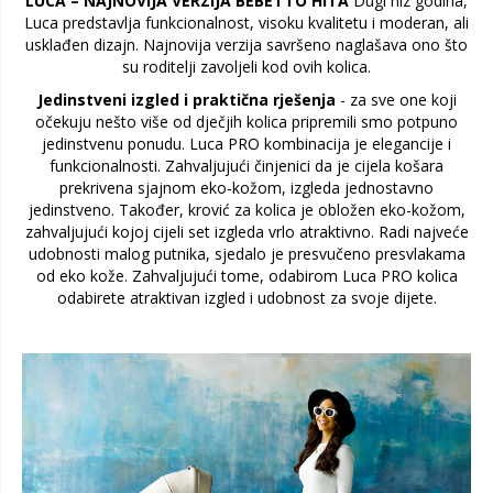
LUCA – NAJNOVIJA VERZIJA BEBETTO HITA
Dugi niz godina,
Luca predstavlja funkcionalnost, visoku kvalitetu i moderan, ali
usklađen dizajn. Najnovija verzija savršeno naglašava ono što
su roditelji zavoljeli kod ovih kolica.
Jedinstveni izgled i praktična rješenja
- za sve one koji
očekuju nešto više od dječjih kolica pripremili smo potpuno
jedinstvenu ponudu. Luca PRO kombinacija je elegancije i
funkcionalnosti. Zahvaljujući činjenici da je cijela košara
prekrivena sjajnom eko-kožom, izgleda jednostavno
jedinstveno. Također, krović za kolica je obložen eko-kožom,
zahvaljujući kojoj cijeli set izgleda vrlo atraktivno. Radi najveće
udobnosti malog putnika, sjedalo je presvučeno presvlakama
od eko kože. Zahvaljujući tome, odabirom Luca PRO kolica
odabirete atraktivan izgled i udobnost za svoje dijete.