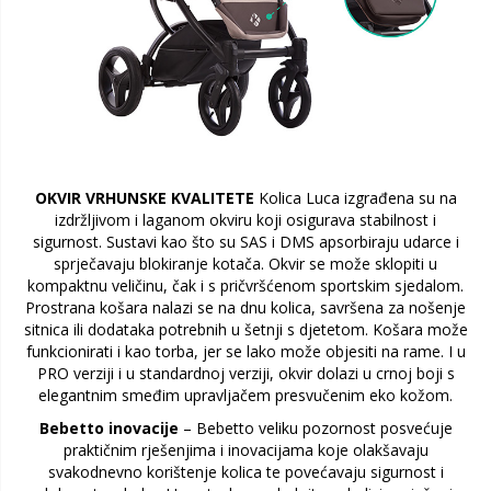
OKVIR VRHUNSKE KVALITETE
Kolica Luca izgrađena su na
izdržljivom i laganom okviru koji osigurava stabilnost i
sigurnost. Sustavi kao što su SAS i DMS apsorbiraju udarce i
sprječavaju blokiranje kotača. Okvir se može sklopiti u
kompaktnu veličinu, čak i s pričvršćenom sportskim sjedalom.
Prostrana košara nalazi se na dnu kolica, savršena za nošenje
sitnica ili dodataka potrebnih u šetnji s djetetom. Košara može
funkcionirati i kao torba, jer se lako može objesiti na rame. I u
PRO verziji i u standardnoj verziji, okvir dolazi u crnoj boji s
elegantnim smeđim upravljačem presvučenim eko kožom.
Bebetto inovacije
– Bebetto veliku pozornost posvećuje
praktičnim rješenjima i inovacijama koje olakšavaju
svakodnevno korištenje kolica te povećavaju sigurnost i