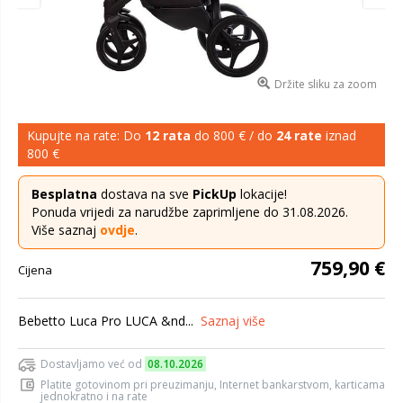
Držite sliku za zoom
Kupujte na rate: Do
12 rata
do 800 € / do
24 rate
iznad
800 €
Besplatna
dostava na sve
PickUp
lokacije!
Ponuda vrijedi za narudžbe zaprimljene do 31.08.2026.
Više saznaj
ovdje
.
759,90 €
Cijena
Bebetto Luca Pro LUCA &nd...
Saznaj više
Dostavljamo već od
08.10.2026
Platite gotovinom pri preuzimanju, Internet bankarstvom, karticama
jednokratno i na rate