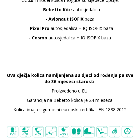
Uz
2u1
model kolica moguće su sljedeće opcije:
-
Bebetto
Kite
autosjedalica
-
Avionaut ISOFIX
baza
-
Pixel Pro
autosjedalica + IQ ISOFIX baza
-
Cosmo
autosjedalica + IQ ISOFIX baza
Ova dječja kolica namijenjena su djeci od rođenja pa sve
do 36 mjeseci starosti.
Proizvedeno u EU.
Garancija na Bebetto kolica je 24 mjeseca.
Kolica imaju sigurnosni europski certifikat EN 1888:2012