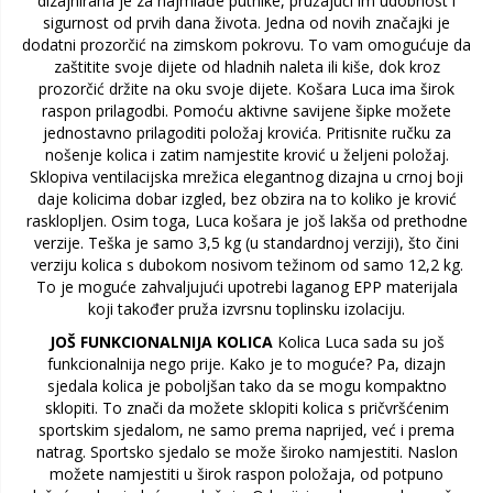
dizajnirana je za najmlađe putnike, pružajući im udobnost i
sigurnost od prvih dana života. Jedna od novih značajki je
dodatni prozorčić na zimskom pokrovu. To vam omogućuje da
zaštitite svoje dijete od hladnih naleta ili kiše, dok kroz
prozorčić držite na oku svoje dijete. Košara Luca ima širok
raspon prilagodbi. Pomoću aktivne savijene šipke možete
jednostavno prilagoditi položaj krovića. Pritisnite ručku za
nošenje kolica i zatim namjestite krović u željeni položaj.
Sklopiva ventilacijska mrežica elegantnog dizajna u crnoj boji
daje kolicima dobar izgled, bez obzira na to koliko je krović
rasklopljen. Osim toga, Luca košara je još lakša od prethodne
verzije. Teška je samo 3,5 kg (u standardnoj verziji), što čini
verziju kolica s dubokom nosivom težinom od samo 12,2 kg.
To je moguće zahvaljujući upotrebi laganog EPP materijala
koji također pruža izvrsnu toplinsku izolaciju.
JOŠ FUNKCIONALNIJA KOLICA
Kolica Luca sada su još
funkcionalnija nego prije. Kako je to moguće? Pa, dizajn
sjedala kolica je poboljšan tako da se mogu kompaktno
sklopiti. To znači da možete sklopiti kolica s pričvršćenim
sportskim sjedalom, ne samo prema naprijed, već i prema
natrag. Sportsko sjedalo se može široko namjestiti. Naslon
možete namjestiti u širok raspon položaja, od potpuno