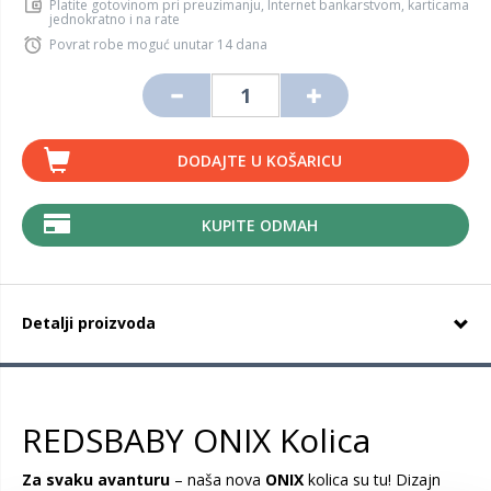
Platite gotovinom pri preuzimanju, Internet bankarstvom, karticama
jednokratno i na rate
Povrat robe moguć unutar 14 dana
DODAJTE U KOŠARICU
KUPITE ODMAH
Detalji proizvoda
REDSBABY ONIX Kolica
Za svaku avanturu
– naša nova
ONIX
kolica su tu! Dizajn