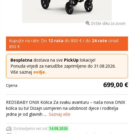
Držite sliku za zoom
Kupujte na rate: Do
12 rata
do 800 € / do
24 rate
iznad
800 €
Besplatna
dostava na sve
PickUp
lokacije!
Ponuda vrijedi za narudžbe zaprimljene do 31.08.2026.
Više saznaj
ovdje
.
699,00 €
Cijena
REDSBABY ONIX Kolica Za svaku avanturu – naša nova ONIX
kolica su tu! Dizajn usmjeren na udobnost djece i roditelja
jedna je od glavnih ...
Saznaj više
Dostavljamo već od
14.08.2026