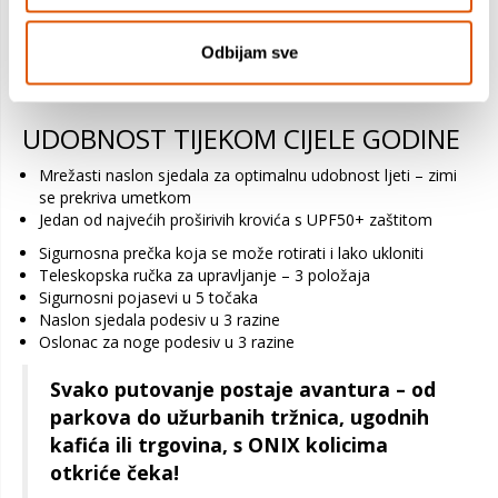
KROJENA PREMA VAMA –
REDEFINIRANI STIL
Odbijam sve
Unesite dašak elegancije u svoj stil s jedinstvenim dizajnom
ONIX-a, promišljenim detaljima i suptilnom paletom boja.
UDOBNOST TIJEKOM CIJELE GODINE
Mrežasti naslon sjedala za optimalnu udobnost ljeti – zimi
se prekriva umetkom
Jedan od najvećih proširivih krovića s UPF50+ zaštitom
Sigurnosna prečka koja se može rotirati i lako ukloniti
Teleskopska ručka za upravljanje – 3 položaja
Sigurnosni pojasevi u 5 točaka
Naslon sjedala podesiv u 3 razine
Oslonac za noge podesiv u 3 razine
Svako putovanje postaje avantura – od
parkova do užurbanih tržnica, ugodnih
kafića ili trgovina, s ONIX kolicima
otkriće čeka!