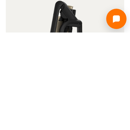
Težine:
Konstrukcija (s kotačima i košarom): 7,7 kg
Konstrukcija bez kotača i košare: 5,4 kg