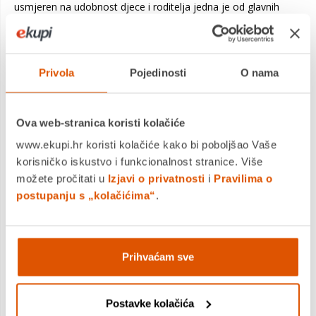
usmjeren na udobnost djece i roditelja jedna je od glavnih
karakteristika ONIX-a – najboljih Redsbaby kolica za jedno
dijete do sada!
JEDNA SEKUNDA ZA SKLAPANJE,
Privola
Pojedinosti
O nama
JEDNA RUKA ZA UPRAVLJANJE
ONIX kolica možete brzo sklopiti samo jednom rukom, bez
obzira na smjer u kojem je montirano sportsko sjedalo.
Ova web-stranica koristi kolačiće
www.ekupi.hr koristi kolačiće kako bi poboljšao Vaše
Glavne značajke:
korisničko iskustvo i funkcionalnost stranice. Više
Brzo sklapanje jednom rukom, sa sjedalom u oba smjera
možete pročitati u
Izjavi o privatnosti
i
Pravilima o
Izuzetno kompaktna kada su sklopljena
postupanju s „kolačićima“
.
Prikladna za djecu do četvrte godine života
Kotači primjereni za sve terene
Prilagođavanje sjedala i ostalih dijelova jednom rukom
Krović s mrežastim otvorom
Prihvaćam sve
Velika, lako dostupna shopping košara nosivosti do 10 kg
Kompatibilna s ONIX COSY košarom za novorođenče
(košara se kupuje zasebno)
Postavke kolačića