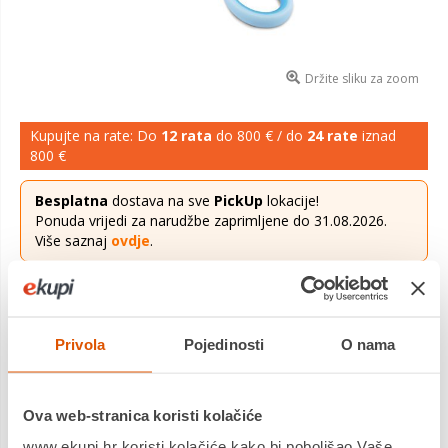
Držite sliku za zoom
Kupujte na rate: Do
12 rata
do 800 € / do
24 rate
iznad
800 €
Besplatna
dostava na sve
PickUp
lokacije!
Ponuda vrijedi za narudžbe zaprimljene do 31.08.2026.
Više saznaj
ovdje
.
6,63 €
Cijena
Škarice za nokte s poklopcem su izvrsne za prvo rezanje
Privola
Pojedinosti
O nama
noktića vaših najmlađih. Izrađene od nehrđajučeg čelika. Sa
zaobljenim vršcima za potpunu sigurnost tijekom upotrebe. S
poklopcem ...
Saznaj više
Ova web-stranica koristi kolačiće
www.ekupi.hr koristi kolačiće kako bi poboljšao Vaše