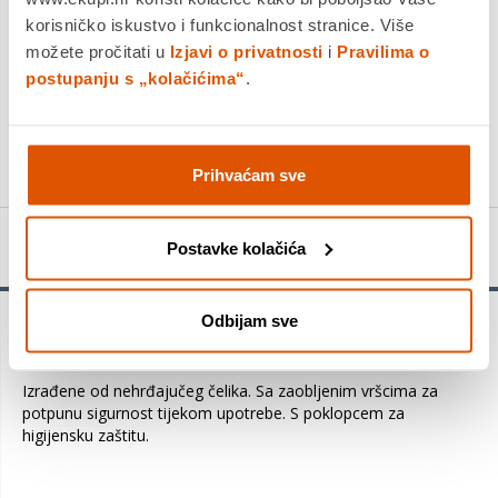
Platite gotovinom pri preuzimanju, Internet bankarstvom, karticama
jednokratno i na rate
korisničko iskustvo i funkcionalnost stranice. Više
Povrat robe moguć unutar 14 dana
možete pročitati u
Izjavi o privatnosti
i
Pravilima o
postupanju s „kolačićima“
.
PROIZVOD JE NEDOSTUPAN
KUPITE ODMAH
Prihvaćam sve
Detalji proizvoda
Postavke kolačića
Odbijam sve
Škarice za nokte s poklopcem su izvrsne za prvo rezanje
noktića vaših najmlađih.
Izrađene od nehrđajučeg čelika. Sa zaobljenim vršcima za
potpunu sigurnost tijekom upotrebe. S poklopcem za
higijensku zaštitu.