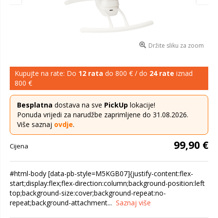
Držite sliku za zoom
Kupujte na rate: Do
12 rata
do 800 € / do
24 rate
iznad
800 €
Besplatna
dostava na sve
PickUp
lokacije!
Ponuda vrijedi za narudžbe zaprimljene do 31.08.2026.
Više saznaj
ovdje
.
99,90 €
Cijena
#html-body [data-pb-style=M5KGB07]{justify-content:flex-
start;display:flex;flex-direction:column;background-position:left
top;background-size:cover;background-repeat:no-
repeat;background-attachment...
Saznaj više