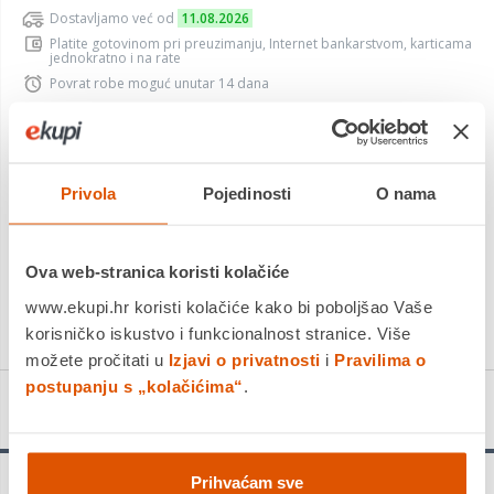
Dostavljamo već od
11.08.2026
Platite gotovinom pri preuzimanju, Internet bankarstvom, karticama
jednokratno i na rate
Povrat robe moguć unutar 14 dana
Privola
Pojedinosti
O nama
DODAJTE U KOŠARICU
KUPITE ODMAH
Ova web-stranica koristi kolačiće
Usporedite proizvod
www.ekupi.hr koristi kolačiće kako bi poboljšao Vaše
korisničko iskustvo i funkcionalnost stranice. Više
možete pročitati u
Izjavi o privatnosti
i
Pravilima o
postupanju s „kolačićima“
.
Detalji proizvoda
Prihvaćam sve