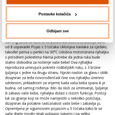
#html-body [data-pb-style=M5KGB07]{justify-content:flex-
start;display:flex;flex-direction:column;background-position:left
top;background-size:cover;background-repeat:no-
Postavke kolačića
repeat;background-attachment:scroll}Karakteristike: Do 9 kg
djeteta Motorizirana ljuljačka: reproducira prirodno kretanje
ruku roditelja 3 brzine ljuljanja s jedne na drugu stranu
Odbijam sve
Udobno: ugrađeni naslon za glavu i oblik sjedala dizajniran za
leđa novorođenčadi Dvostruko napajanje (žičano ili baterijsko)
Luk s igračkama kako bi se potaknula bebina znatiželja Izbor
od 8 uspavanki Pojas s 5 točaka Uklonjiva navlaka za sjedalo,
također periva u perilici na 30°C Udobna motorizirana njihaljka
s prirodnim pokretima Nema potrebe da jedna ruka bude
stalno slobodna za nošenje vaše bebe! Ova njihaljka
reproducira umirujuće pokrete roditeljskih ruku, s 3 brzine
ljuljanja s jedne na drugu stranu. Njezin naslon za glavu i oblik
dizajniran za leđa novorođenčadi čine ovu njihaljku iznimno
udobnom, prikladnom za vrijeme kada vaša beba spava ili je
budna, od samog rođenja. Bilo da služi za umirivanje, ljuljanje
ili zabavu vaše bebe, njihaljka dolazi s nizom funkcija. Postoji
luk za igranje koji se može namjestiti u nekoliko položaja,
dizajniran da potakne radoznalost vaše bebe i zabavlja ju.
Opremljena je sigurnosnim pojasom u 5 točaka kako bi se
vaše dijete moglo igrati potpuno sigurno.I na veliko