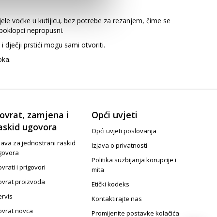
jele voćke u kutijicu, bez potrebe za rezanjem, čime se
 poklopci nepropusni.
 dječji prstići mogu sami otvoriti.
oka.
ovrat, zamjena i
Opći uvjeti
askid ugovora
Opći uvjeti poslovanja
java za jednostrani raskid
Izjava o privatnosti
govora
Politika suzbijanja korupcije i
vrati i prigovori
mita
ovrat proizvoda
Etički kodeks
ervis
Kontaktirajte nas
ovrat novca
Promijenite postavke kolačića