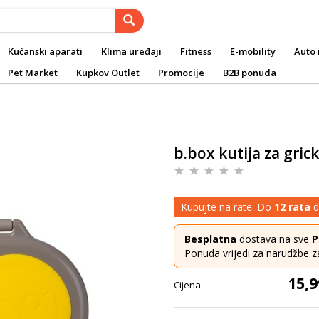
Kućanski aparati
Klima uređaji
Fitness
E-mobility
Auto 
Pet Market
Kupkov Outlet
Promocije
B2B ponuda
b.box kutija za gric
Kupujte na rate: Do
12 rata
d
Besplatna
dostava na sve
P
Ponuda vrijedi za narudžbe z
15,9
Cijena