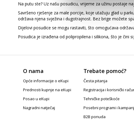
Na putu ste? Uz našu posudicu, vrijeme za užinu postaje naj
Savršeno rješenje za male porcije, koje utažuju glad u parku
održava njena svježina i dugotrajnost. Bez brige možete spaki
Dijelovi posudice se mogu rastaviti, što omogućava održavanj
Posudica je izrađena od polipropilena i silikona, što je čin
O nama
Trebate pomoć?
Opće informacije o eKupi
Česta pitanja
Prednosti kupnje na eKupi
Registracija i korisnički raču
Posao u eKupi
Tehničke poteškoće
Nagradni natječaj
Posebni programi i kampan
B2B ponuda