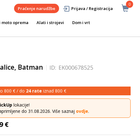
0
Praćenje narudžbe
Prijava / Registracija
i moto oprema
Alati i strojevi
Dom i vrt
kalice, Batman
ID:
EK000678525
o 800 € / do
24 rate
iznad 800 €
ickUp
lokacije!
aprimljene do 31.08.2026. Više saznaj
ovdje
.
9 €