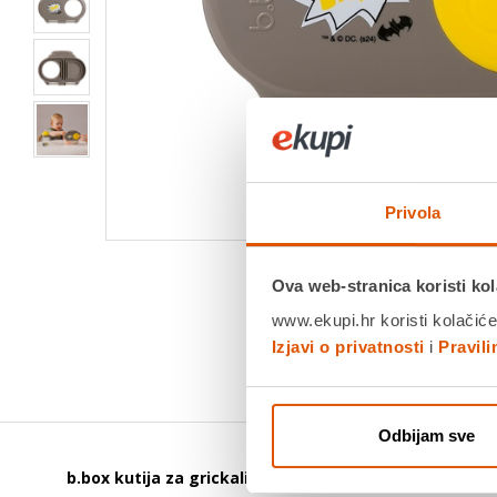
Privola
Ova web-stranica koristi kol
www.ekupi.hr koristi kolačiće
Izjavi o privatnosti
i
Pravil
Odbijam sve
b.box kutija za grickalice