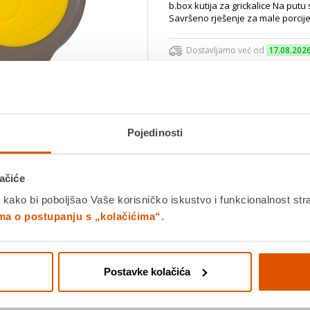
b.box kutija za grickalice Na putu
Savršeno rješenje za male porcije,
Dostavljamo već od
17.08.202
Platite gotovinom pri preuziman
Povrat robe moguć unutar 14 
Pojedinosti
Povucite preko slike za zoom
DODA
ačiće
 kako bi poboljšao Vaše korisničko iskustvo i funkcionalnost str
K
ima o postupanju s „kolačićima“
.
Detalji proizvoda
Specifikacije
Ocjene
Postavke kolačića