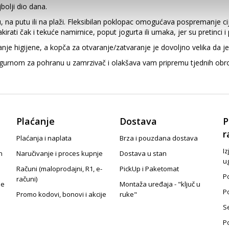
bolji dio dana.
, na putu ili na plaži. Fleksibilan poklopac omogućava pospremanje ci
rati čak i tekuće namirnice, poput jogurta ili umaka, jer su pretinci i
e higijene, a kopča za otvaranje/zatvaranje je dovoljno velika da je i
i sigurnom za pohranu u zamrzivač i olakšava vam pripremu tjednih obr
Plaćanje
Dostava
P
r
Plaćanja i naplata
Brza i pouzdana dostava
Iz
n
Naručivanje i proces kupnje
Dostava u stan
u
Računi (maloprodajni, R1, e-
PickUp i Paketomat
Po
računi)
je
Montaža uređaja - "ključ u
P
Promo kodovi, bonovi i akcije
ruke"
S
P