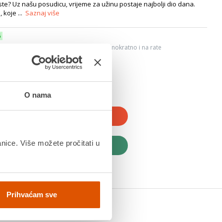
 ste? Uz našu posudicu, vrijeme za užinu postaje najbolji dio dana.
 koje ...
Saznaj više
6
ju, Internet bankarstvom, karticama jednokratno i na rate
dana
O nama
JTE U KOŠARICU
anice. Više možete pročitati u
UPITE ODMAH
Prihvaćam sve