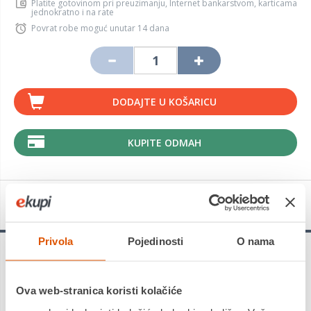
Platite gotovinom pri preuzimanju, Internet bankarstvom, karticama
jednokratno i na rate
Povrat robe moguć unutar 14 dana
DODAJTE U KOŠARICU
KUPITE ODMAH
Detalji proizvoda
Privola
Pojedinosti
O nama
4 bitne funkcije za uštedu vremena: kuhajte, miješajte,
odmrzavajte i zagrijavajte Izuzetno jednostavan za korištenje:
jedan gumb za sve Veliki kapacitet od 2L za pripremu nekoliko
Ova web-stranica koristi kolačiće
obroka u isto vrijeme Istodobno kuhanje i miješanje Kuhajte