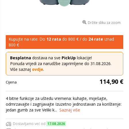
Držite sliku za zoom
Kupujte na rate: Do
12 rata
do 800 € / do
24 rate
iznad
800 €
Besplatna
dostava na sve
PickUp
lokacije!
Ponuda vrijedi za narudžbe zaprimljene do 31.08.2026.
Više saznaj
ovdje
.
114,90 €
Cijena
4 bitne funkcije za uštedu vremena: kuhajte, miješajte,
odmrzavajte i zagrijavajte Izuzetno jednostavan za korištenje:
jedan gumb za sve Veliki k...
Saznaj više
Dostavljamo već od
17.08.2026