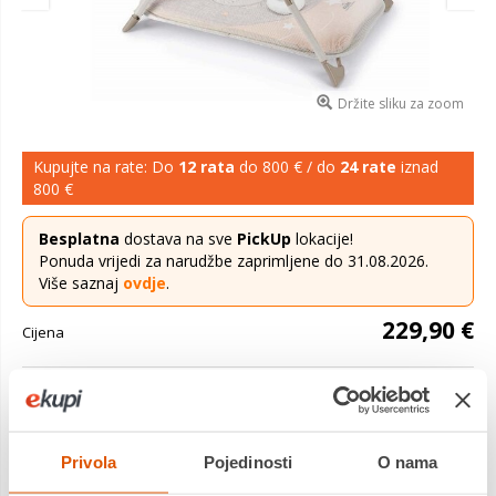
Držite sliku za zoom
Kupujte na rate: Do
12 rata
do 800 € / do
24 rate
iznad
800 €
Besplatna
dostava na sve
PickUp
lokacije!
Ponuda vrijedi za narudžbe zaprimljene do 31.08.2026.
Više saznaj
ovdje
.
229,90 €
Cijena
Cam vrtić Brevettato Millegiochi je opremljen s 4 drške koje
pomažu djeci da se oslone na noge, te omogući duže stajanje.
Lako se odlaže zahvaljujući jednostavnom sistemu za
sklapanje. Glavne karak...
Saznaj više
Privola
Pojedinosti
O nama