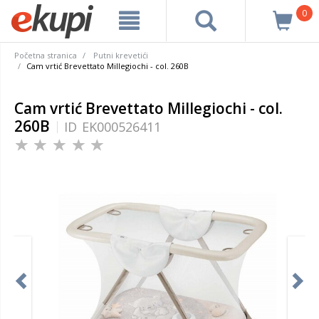
0
Početna stranica
Putni krevetići
Cam vrtić Brevettato Millegiochi - col. 260B
Cam vrtić Brevettato Millegiochi - col.
260B
ID
EK000526411