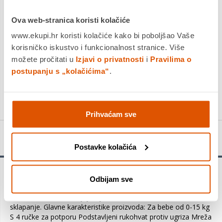
Platite gotovinom pri preuzimanju, Internet bankarstvom, karticama
jednokratno i na rate
Ova web-stranica koristi kolačiće
Povrat robe moguć unutar 14 dana
www.ekupi.hr koristi kolačiće kako bi poboljšao Vaše
korisničko iskustvo i funkcionalnost stranice. Više
PROIZVOD JE NEDOSTUPAN
možete pročitati u
Izjavi o privatnosti
i
Pravilima o
postupanju s „kolačićima“
.
KUPITE ODMAH
Usporedite proizvod
Prihvaćam sve
Detalji proizvoda
Postavke kolačića
Cam vrtić Brevettato Millegiochi je opremljen s 4 drške koje
Odbijam sve
pomažu djeci da se oslone na noge, te omogući duže stajanje.
Lako se odlaže zahvaljujući jednostavnom sistemu za
sklapanje. Glavne karakteristike proizvoda: Za bebe od 0-15 kg
S 4 ručke za potporu Podstavljeni rukohvat protiv ugriza Mreža