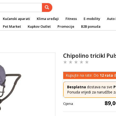
Kućanski aparati
Klima uređaji
Fitness
E-mobility
Auto 
Pet Market
Kupkov Outlet
Promocije
B2B ponuda
Chipolino tricikl Pu
Kupujte na rate: Do
12 rata
d
Besplatna
dostava na sve
P
Ponuda vrijedi za narudžbe z
89,0
Cijena