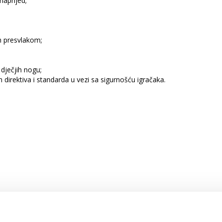
naprijed;
m presvlakom;
dječjih nogu;
direktiva i standarda u vezi sa sigurnošću igračaka.