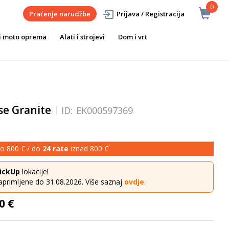
0
Praćenje narudžbe
Prijava / Registracija
i moto oprema
Alati i strojevi
Dom i vrt
lse Granite
ID:
EK000597369
o 800 € / do
24 rate
iznad 800 €
ickUp
lokacije!
aprimljene do 31.08.2026. Više saznaj
ovdje
.
0 €