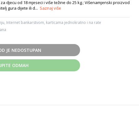
n za djecu od 18 mjeseci i više težine do 25 kg.; Višenamjenski proizvod
telj gura dijete ili d...
Saznaj više
ju, Internet bankarstvom, karticama jednokratno i na rate
dana
OD JE NEDOSTUPAN
UPITE ODMAH