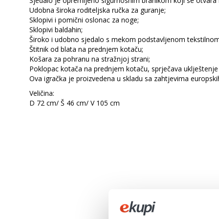
Sjedalo je opremljeno sigurnosnim branikom koji se otvara 
Udobna široka roditeljska ručka za guranje;
Sklopivi i pomični oslonac za noge;
Sklopivi baldahin;
Široko i udobno sjedalo s mekom podstavljenom tekstilno
Štitnik od blata na prednjem kotaču;
Košara za pohranu na stražnjoj strani;
Poklopac kotača na prednjem kotaču, sprječava uklještenje 
Ova igračka je proizvedena u skladu sa zahtjevima europskih 
Veličina:
D 72 cm/ Š 46 cm/ V 105 cm