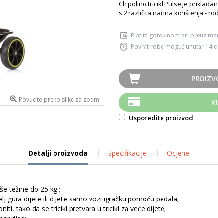
Chipolino tricikl Pulse je priklada
s 2 različita načina korištenja - rodi
Platite gotovinom pri preuziman
Povrat robe moguć unutar 14 
PROIZV
Povucite preko slike za zoom
K
Usporedite proizvod
Detalji proizvoda
Specifikacije
Ocjene
iše težine do 25 kg.;
elj gura dijete ili dijete samo vozi igračku pomoću pedala;
iti, tako da se tricikl pretvara u tricikl za veće dijete;