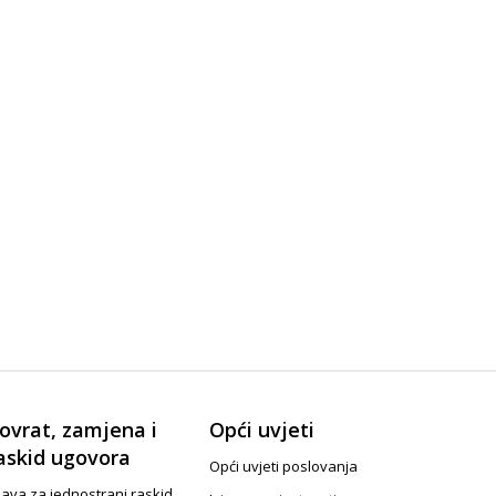
ovrat, zamjena i
Opći uvjeti
askid ugovora
Opći uvjeti poslovanja
java za jednostrani raskid