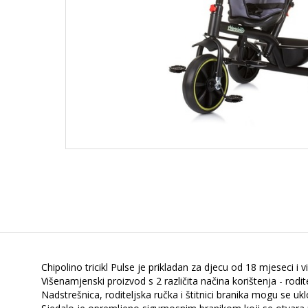
Chipolino tricikl Pulse je prikladan za djecu od 18 mjeseci i v
Višenamjenski proizvod s 2 različita načina korištenja - rodit
Nadstrešnica, roditeljska ručka i štitnici branika mogu se uklon