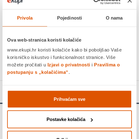
Platite gotovinom pri preuzimanju, Internet bankarstvom, karticama
jednokratno i na rate
Povrat robe moguć unutar 14 dana
Privola
Pojedinosti
O nama
Ova web-stranica koristi kolačiće
DODAJTE U KOŠARICU
www.ekupi.hr koristi kolačiće kako bi poboljšao Vaše
korisničko iskustvo i funkcionalnost stranice. Više
KUPITE ODMAH
možete pročitati u
Izjavi o privatnosti
i
Pravilima o
postupanju s „kolačićima“
.
Detalji proizvoda
Prihvaćam sve
Visokoprecizna elektronička vaga
omogućuje vam pažljivo
Postavke kolačića
praćenje razvoja vaše bebe od rođenja do prvih koraka.
Vaga
bilježi već 0,02 kg, gornja granica je 20 kg.
Vrijednost se
prikazuje u koracima od 5 grama, tako da ćete vidjeti i male