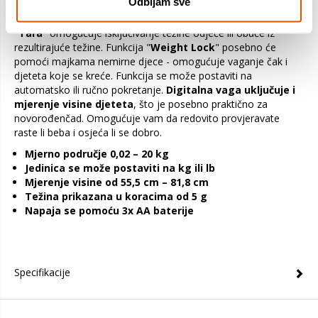
Odbijam sve
nijanse u težini vašeg djeteta. Kako bi vaganje bilo što
praktičnije, uređaj je opremljen praktičnim funkcijama. Funkcija
"
Tara
" omogućuje isključivanje težine odjeće ili obuće iz
rezultirajuće težine. Funkcija "
Weight Lock
" posebno će
pomoći majkama nemirne djece - omogućuje vaganje čak i
djeteta koje se kreće. Funkcija se može postaviti na
automatsko ili ručno pokretanje.
Digitalna vaga uključuje i
mjerenje visine djeteta
, što je posebno praktično za
novorođenčad. Omogućuje vam da redovito provjeravate
raste li beba i osjeća li se dobro.
Mjerno područje 0,02 – 20 kg
Jedinica se može postaviti na kg ili lb
Mjerenje visine od 55,5 cm – 81,8 cm
Težina prikazana u koracima od 5 g
Napaja se pomoću 3x AA baterije
Specifikacije