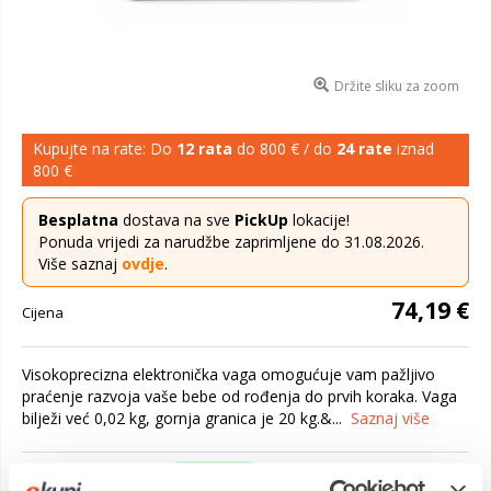
Držite sliku za zoom
Kupujte na rate: Do
12 rata
do 800 € / do
24 rate
iznad
800 €
Besplatna
dostava na sve
PickUp
lokacije!
Ponuda vrijedi za narudžbe zaprimljene do 31.08.2026.
Više saznaj
ovdje
.
74,19 €
Cijena
Visokoprecizna elektronička vaga omogućuje vam pažljivo
praćenje razvoja vaše bebe od rođenja do prvih koraka. Vaga
bilježi već 0,02 kg, gornja granica je 20 kg.&...
Saznaj više
Dostavljamo već od
18.08.2026