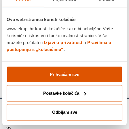
Platite gotovinom pri preuzimanju, Internet bankarstvom, karticama
jednokratno i na rate
Ova web-stranica koristi kolačiće
Povrat robe moguć unutar 14 dana
www.ekupi.hr koristi kolačiće kako bi poboljšao Vaše
korisničko iskustvo i funkcionalnost stranice. Više
PROIZVOD JE NEDOSTUPAN
možete pročitati u
Izjavi o privatnosti
i
Pravilima o
postupanju s „kolačićima“
.
KUPITE ODMAH
Usporedite proizvod
Prihvaćam sve
Detalji proizvoda
Postavke kolačića
EasySpray 18 -
napon akumulatora 18,0 V, učinak 0-100
Odbijam sve
ml/min, brzina bojanja 1 m²/min, volumen posude 800 ml,
dužina crijeva 1,3 m, tehnologija raspršivanja HVLP, težina 1.8
kg.