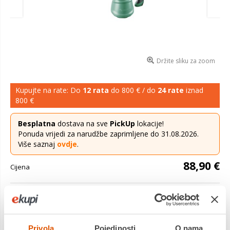
Držite sliku za zoom
Kupujte na rate: Do
12 rata
do 800 € / do
24 rate
iznad
800 €
Besplatna
dostava na sve
PickUp
lokacije!
Ponuda vrijedi za narudžbe zaprimljene do 31.08.2026.
Više saznaj
ovdje
.
88,90 €
Cijena
EasySpray 18 - napon akumulatora 18,0 V, učinak 0-100
ml/min, brzina bojanja 1 m²/min, volumen posude 800 ml,
dužina crijeva 1,3 m, tehnologija raspršivanja HVLP, te...
Saznaj više
Privola
Pojedinosti
O nama