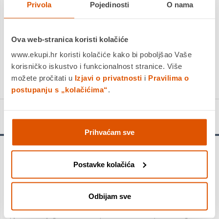
Privola
Pojedinosti
O nama
Ova web-stranica koristi kolačiće
DODAJTE U KOŠARICU
www.ekupi.hr koristi kolačiće kako bi poboljšao Vaše
korisničko iskustvo i funkcionalnost stranice. Više
KUPITE ODMAH
možete pročitati u
Izjavi o privatnosti
i
Pravilima o
postupanju s „kolačićima“
.
Detalji proizvoda
Prihvaćam sve
Božidar Brezinščak Bagola, pjesnik, prozaik, esejist i
Postavke kolačića
prevoditelj 2007. obilježio je 60. godinu života. Njegov je
spisateljski rad u mnogočemu određen njegovom
dvojezičnošću. Komunikacijski procjep između slovenskoga i
hrvatskoga jezika Bagola je kapitalizirao kao poetsko izvorište
Odbijam sve
za opsesivno bavljenje temom samospoznaje. Od prve zbirke
pjesama “Bjegunac svete uspomene” (1971.) preko druge