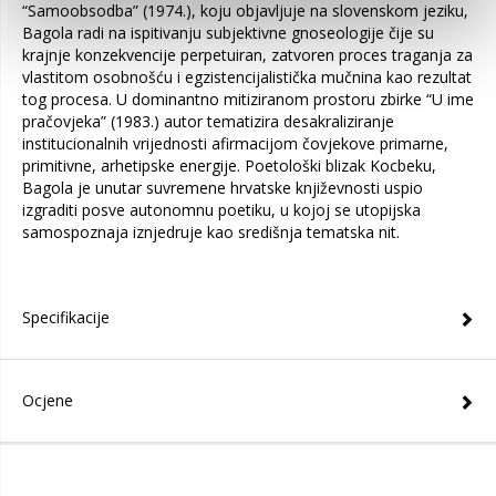
“Samoobsodba” (1974.), koju objavljuje na slovenskom jeziku,
Bagola radi na ispitivanju subjektivne gnoseologije čije su
krajnje konzekvencije perpetuiran, zatvoren proces traganja za
vlastitom osobnošću i egzistencijalistička mučnina kao rezultat
tog procesa. U dominantno mitiziranom prostoru zbirke “U ime
pračovjeka” (1983.) autor tematizira desakraliziranje
institucionalnih vrijednosti afirmacijom čovjekove primarne,
primitivne, arhetipske energije. Poetološki blizak Kocbeku,
Bagola je unutar suvremene hrvatske književnosti uspio
izgraditi posve autonomnu poetiku, u kojoj se utopijska
samospoznaja iznjedruje kao središnja tematska nit.
Specifikacije
Ocjene