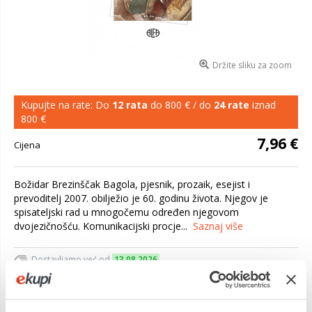
Držite sliku za zoom
Kupujte na rate: Do
12 rata
do 800 € / do
24 rate
iznad
800 €
7,96 €
Cijena
Božidar Brezinščak Bagola, pjesnik, prozaik, esejist i
prevoditelj 2007. obilježio je 60. godinu života. Njegov je
spisateljski rad u mnogočemu određen njegovom
dvojezičnošću. Komunikacijski procje...
Saznaj više
Dostavljamo već od
13.08.2026
Platite gotovinom pri preuzimanju, Internet bankarstvom, karticama
jednokratno i na rate
Povrat robe moguć unutar 14 dana