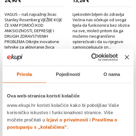
24,90 €
13,26 €
VAGUS – naš najvažniji živac
Ljekovitim biljem do zdravlja
Stanley Rosenberg VJEŽBE KOJE
Većina nas očekuje od svoga
ĆE VAM POMOĆI KOD
tijela da funkcionira bez obzira
ANKSIOZNOSTI, DEPRESIJE I
na sve, misleći pritom da ga
DRUGIH ZDRAVSTVENIH
možemo neograničeno
PROBLEMA Otkrijte inovativne
opterećivati i da su njegove
tehnike za aktiviranje živca
samoiscjeljujuće sn...
vagusa ...
Povrat robe moguć unutar 14
Povrat robe moguć unutar 14
dana
dana
Privola
Pojedinosti
O nama
Dostavljamo već od
Dostavljamo već od
18.08.2026
18.08.2026
Ova web-stranica koristi kolačiće
www.ekupi.hr koristi kolačiće kako bi poboljšao Vaše
korisničko iskustvo i funkcionalnost stranice. Više
možete pročitati u
Izjavi o privatnosti
i
Pravilima o
postupanju s „kolačićima“
.