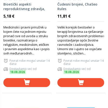
Bioetički aspekti
Čudesni brojevi, ChaSeo
reproduktivnog zdravlja,
Rules
Filipče, Dobri,Kambovski,
5,18 €
11,81 €
Vladimir,Klobučar, Ante
Medicinski i pravni priručnik u
Veliki korejski bestseler o
kojem ćete na jednom mjestu
terapiji brojevima za rješavanje
pronaći sve od uvoda u struku
brojnih zdravstvenih problema i
bioetike, razmatranja o
uspostavljanje opće životne
religijskim, medicinskim, etičkim
ravnoteže i zadovoljstva.
i pravnim aspektima kao i popis
Umorni ste i ujutro se osjećate
svih međunarodnih...
slomljeno, izložen...
Povrat robe moguć unutar 14
Povrat robe moguć unutar 14
dana
dana
Dostavljamo već od
Dostavljamo već od
18.08.2026
18.08.2026