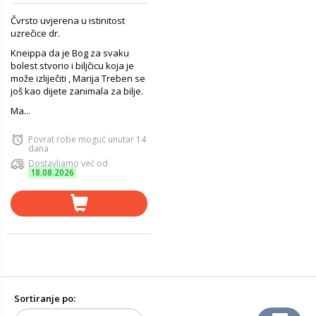
Čvrsto uvjerena u istinitost
uzrečice dr.
Kneippa da je Bog za svaku
bolest stvorio i biljčicu koja je
može izliječiti , Marija Treben se
još kao dijete zanimala za bilje.
Ma...
Povrat robe moguć unutar 14
dana
Dostavljamo već od
18.08.2026
Sortiranje po: