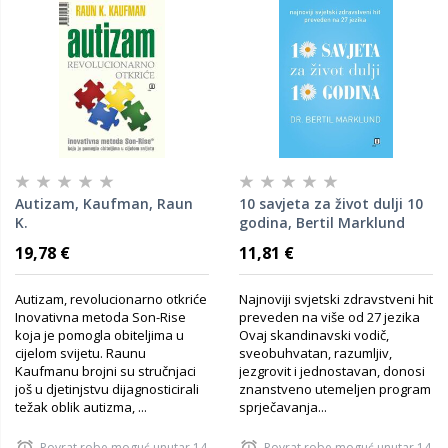
Autizam, Kaufman, Raun
10 savjeta za život dulji 10
K.
godina, Bertil Marklund
19,78 €
11,81 €
Autizam, revolucionarno otkriće
Najnoviji svjetski zdravstveni hit
Inovativna metoda Son-Rise
preveden na više od 27 jezika
koja je pomogla obiteljima u
Ovaj skandinavski vodič,
cijelom svijetu. Raunu
sveobuhvatan, razumljiv,
Kaufmanu brojni su stručnjaci
jezgrovit i jednostavan, donosi
još u djetinjstvu dijagnosticirali
znanstveno utemeljen program
težak oblik autizma, ...
sprječavanja...
Povrat robe moguć unutar 14
Povrat robe moguć unutar 14