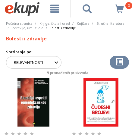
0
Početna stranica
Knjige, škola i ured
Knjižara
Stručna literatura
Zdravlje, um i tijelo
Bolesti i zdravlje
Bolesti i zdravlje
Sortiranje po:
9 pronađenih proizvoda