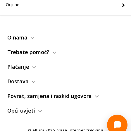
Ocjene
O nama
Trebate pomoć?
Plaćanje
Dostava
Povrat, zamjena i raskid ugovora
Opći uvjeti
© eKupi
2026
. Vaša internet trgovina