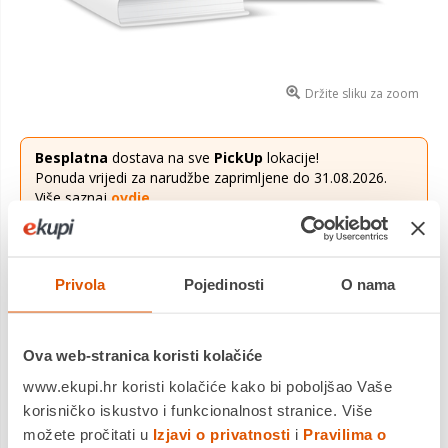
Držite sliku za zoom
Besplatna
dostava na sve
PickUp
lokacije!
Ponuda vrijedi za narudžbe zaprimljene do 31.08.2026.
Više saznaj
ovdje
.
6,00 €
Cijena
Privola
Pojedinosti
O nama
crtanka i pisanka, HRVATSKI JEZIK, 1. razred osnovne škole
Saznaj više
Ova web-stranica koristi kolačiće
Dostavljamo već od
20.08.2026
www.ekupi.hr koristi kolačiće kako bi poboljšao Vaše
Platite gotovinom pri preuzimanju, Internet bankarstvom, karticama
jednokratno i na rate
korisničko iskustvo i funkcionalnost stranice. Više
Povrat robe moguć unutar 14 dana
možete pročitati u
Izjavi o privatnosti
i
Pravilima o