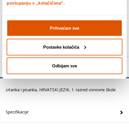
postupanju s „kolačićima“
.
DODAJTE U KOŠARICU
Prihvaćam sve
KUPITE ODMAH
Postavke kolačića
Odbijam sve
Detalji proizvoda
crtanka i pisanka, HRVATSKI JEZIK, 1. razred osnovne škole
Specifikacije