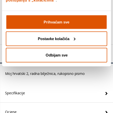
postupanju s „kolačićima“
.
DODAJTE U KOŠARICU
Prihvaćam sve
KUPITE ODMAH
Postavke kolačića
Detalji proizvoda
Odbijam sve
Moj hrvatski 2, radna bilježnica, rukopisno pismo
Specifikacije
Ocjene