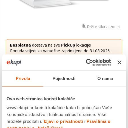
Držite sliku za zoom
Besplatna
dostava na sve
PickUp
lokacije!
Ponuda vrijedi za narudžbe zaprimljene do 31.08.2026.
Više saznaj
ovdje
.
8,00 €
Cijena
Privola
Pojedinosti
O nama
Moj hrvatski 2, radna bilježnica, rukopisno pismo
Saznaj više
Ova web-stranica koristi kolačiće
Dostavljamo već od
20.08.2026
Platite gotovinom pri preuzimanju, Internet bankarstvom, karticama
www.ekupi.hr koristi kolačiće kako bi poboljšao Vaše
jednokratno i na rate
korisničko iskustvo i funkcionalnost stranice. Više
Povrat robe moguć unutar 14 dana
možete pročitati u
Izjavi o privatnosti
i
Pravilima o