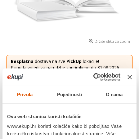
Držite sliku za zoom
Besplatna
dostava na sve
PickUp
lokacije!
Ponuda vrijedi za narudžbe zaprimljene do 31.08.2026.
Više saznaj
ovdje
.
10,80 €
Cijena
Privola
Pojedinosti
O nama
udžbenik, PRIRODA I DRUŠTVO, 3. razred osnovne škole
Saznaj više
Ova web-stranica koristi kolačiće
www.ekupi.hr koristi kolačiće kako bi poboljšao Vaše
Dostavljamo već od
20.08.2026
Platite gotovinom pri preuzimanju, Internet bankarstvom, karticama
korisničko iskustvo i funkcionalnost stranice. Više
jednokratno i na rate