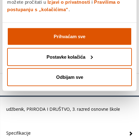
možete pročitati u
Izjavi o privatnosti
i
Pravilima o
Povrat robe moguć unutar 14 dana
postupanju s „kolačićima“
.
Prihvaćam sve
DODAJTE U KOŠARICU
KUPITE ODMAH
Postavke kolačića
Odbijam sve
Detalji proizvoda
udžbenik, PRIRODA I DRUŠTVO, 3. razred osnovne škole
Specifikacije