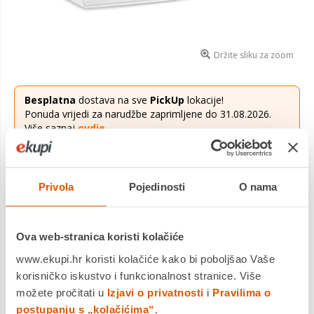
Držite sliku za zoom
Besplatna
dostava na sve
PickUp
lokacije!
Ponuda vrijedi za narudžbe zaprimljene do 31.08.2026.
Više saznaj
ovdje
.
9,00 €
Cijena
Privola
Pojedinosti
O nama
Moja matematika 3, radna bilježnica
Saznaj više
Dostavljamo već od
20.08.2026
Ova web-stranica koristi kolačiće
Platite gotovinom pri preuzimanju, Internet bankarstvom, karticama
jednokratno i na rate
www.ekupi.hr koristi kolačiće kako bi poboljšao Vaše
Povrat robe moguć unutar 14 dana
korisničko iskustvo i funkcionalnost stranice. Više
možete pročitati u
Izjavi o privatnosti
i
Pravilima o
postupanju s „kolačićima“
.